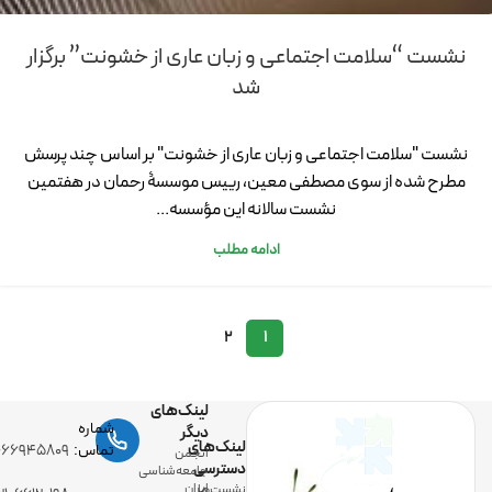
نشست “سلامت اجتماعی و زبان عاری از خشونت” برگزار
شد
نشست "سلامت اجتماعی و زبان عاری از خشونت" بر اساس چند پرسش
مطرح شده از سوی مصطفی معین، رییس موسسۀ رحمان در هفتمین
نشست سالانه این مؤسسه...
ادامه مطلب
2
1
لینک‌های
شماره
دیگر
لینک‌های
تماس:
-۶۶۹۴۵۸۰۹
انجمن
دسترسی
جامعه‌شناسی
ایران
نشست‌ها