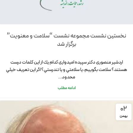
نخستین نشست مجموعه نشست “سلامت و معنویت”
برگزار شد
اردشیر منصوری دکتر سپیده امیدواری كدام يك از اين كلمات درست
هستند؟ سلامت بگوييم، يا سلامتي و يا تندرستي؟ اگر اين تعريف خيلي
محدود...
ادامه مطلب
02
بهمن