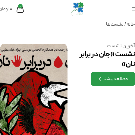
0
0
تومان
خانه
نشست‌ها
آخرین نشست
نشست «جان در برابر
نان»
مطالعه بیشتر