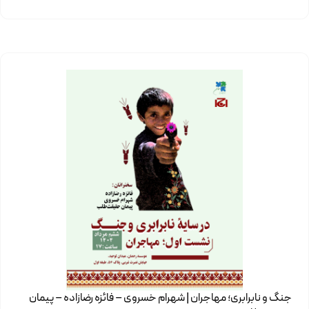
جنگ و نابرابری؛ مهاجران | شهرام خسروی – فائزه رضازاده – پیمان