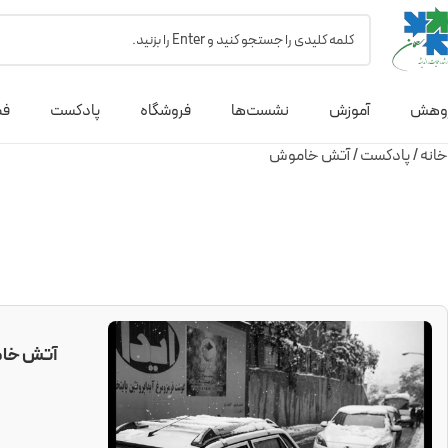
وهش
آموزش
نشست‌ها
فروشگاه
پادکست
فص
خانه
پادکست
آتش خاموش
آتش خا