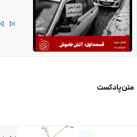
متن پادکست