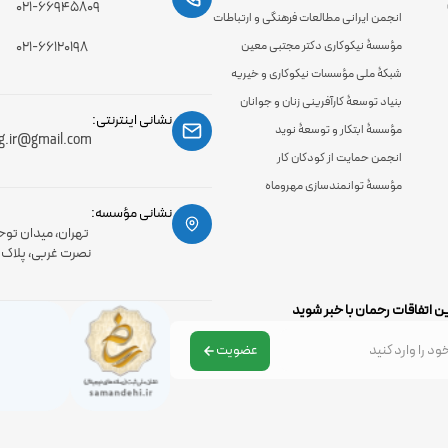
۰۲۱-۶۶۹۴۵۸۰۹
انجمن ایرانی مطالعات فرهنگی و ارتباطات
مؤسسۀ نیکوکاری دکتر مجتبی معین
۰۲۱-۶۶۱۲۰۱۹۸
شبکۀ ملی مؤسسات نیکوکاری و خیریه
بنیاد توسعۀ کارآفرینی زنان و جوانان
نشانی اینترنتی:
مؤسسۀ ابتکار و توسعۀ نوید
g.ir@gmail.com
انجمن حمایت از کودکان کار
مؤسسۀ توانمندسازی مهروماه
نشانی مؤسسه:
تهران، میدان توح
نصرت غربی، پلاک 56، طبقه اول
ن اتفاقات رحمان با خبر شوید
عضویت