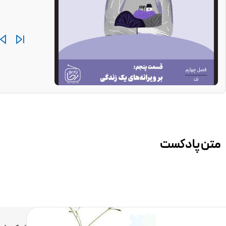
متن پادکست