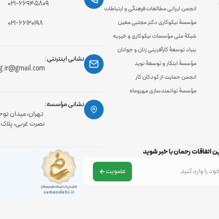
۰۲۱-۶۶۹۴۵۸۰۹
انجمن ایرانی مطالعات فرهنگی و ارتباطات
مؤسسۀ نیکوکاری دکتر مجتبی معین
۰۲۱-۶۶۱۲۰۱۹۸
شبکۀ ملی مؤسسات نیکوکاری و خیریه
بنیاد توسعۀ کارآفرینی زنان و جوانان
نشانی اینترنتی:
مؤسسۀ ابتکار و توسعۀ نوید
g.ir@gmail.com
انجمن حمایت از کودکان کار
مؤسسۀ توانمندسازی مهروماه
نشانی مؤسسه:
تهران، میدان توح
نصرت غربی، پلاک 56، طبقه اول
ن اتفاقات رحمان با خبر شوید
عضویت