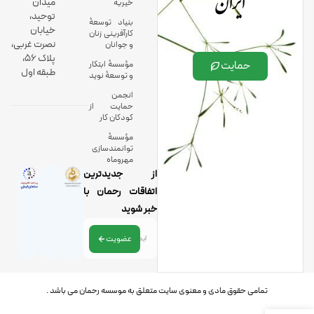
ایران
میدان
خیریه
توحید،
بنیاد توسعۀ
خیابان
کارآفرینی زنان
نصرت غربی،
و جوانان
پلاک 56،
حمایت
مؤسسۀ ابتکار
طبقه اول
و توسعۀ نوید
انجمن
حمایت از
کودکان کار
مؤسسۀ
توانمندسازی
مهروماه
از جدیدترین
اتفاقات رحمان با
خبر شوید
عضویت
تمامی حقوق مادی و معنوی سایت متعلق به موسسه رحمان می باشد .