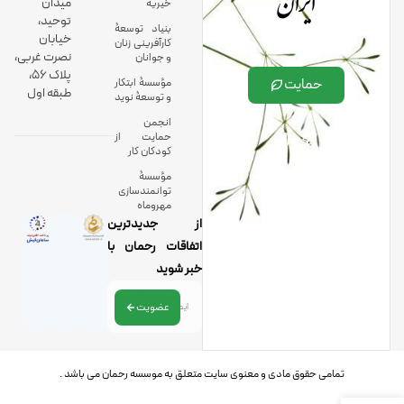
ایران
میدان
خیریه
توحید،
بنیاد توسعۀ
خیابان
کارآفرینی زنان
نصرت غربی،
و جوانان
پلاک 56،
حمایت
مؤسسۀ ابتکار
طبقه اول
و توسعۀ نوید
انجمن
حمایت از
کودکان کار
مؤسسۀ
توانمندسازی
مهروماه
از جدیدترین
اتفاقات رحمان با
خبر شوید
عضویت
تمامی حقوق مادی و معنوی سایت متعلق به موسسه رحمان می باشد .