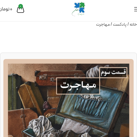
0
0
تومان
خانه
پادکست
مهاجرت