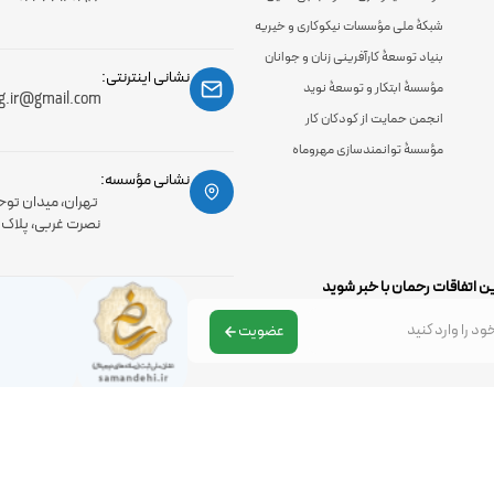
شبکۀ ملی مؤسسات نیکوکاری و خیریه
بنیاد توسعۀ کارآفرینی زنان و جوانان
نشانی اینترنتی:
مؤسسۀ ابتکار و توسعۀ نوید
g.ir@gmail.com
انجمن حمایت از کودکان کار
مؤسسۀ توانمندسازی مهروماه
نشانی مؤسسه:
تهران، میدان توح
نصرت غربی، پلاک 56، طبقه اول
ن اتفاقات رحمان با خبر شوید
عضویت
تمامی حقوق مادی و معنوی سایت متعلق به موسسه رحمان می باشد .