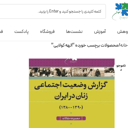
وهش
آموزش
نشست‌ها
فروشگاه
پادکست
فص
خانه
محصولات برچسب خورده “الهه کولایی”
ناموجو
د