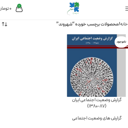
0
0
تومان
خانه
محصولات برچسب خورده “شهروند”
ناموجود
گزارش وضعیت اجتماعی ایران
(87-1380)
گزارش های وضعیت اجتماعی