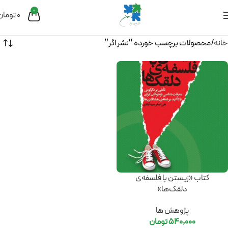
0
0
تومان
خانه
محصولات برچسب خورده “نشر اگر”
کتاب «زیستن با فلسفه‌ی
دلقک‌ها»
پژوهش ها
540,000
تومان