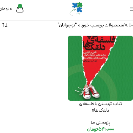
0
0
تومان
خانه
محصولات برچسب خورده “نوجوانان”
کتاب «زیستن با فلسفه‌ی
دلقک‌ها»
پژوهش ها
540,000
تومان