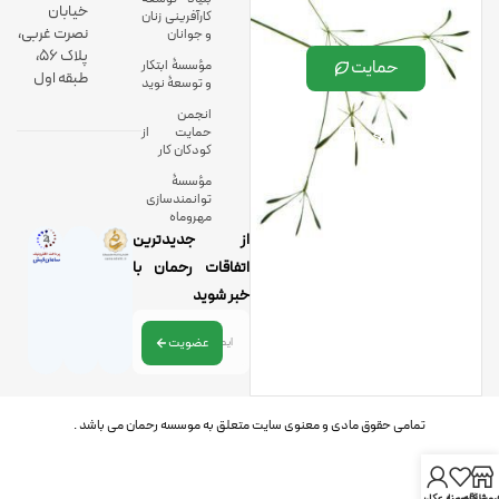
خیابان
کارآفرینی زنان
نصرت غربی،
و جوانان
پلاک 56،
حمایت
مؤسسۀ ابتکار
طبقه اول
و توسعۀ نوید
انجمن
حمایت از
کودکان کار
مؤسسۀ
توانمندسازی
مهروماه
از جدیدترین
اتفاقات رحمان با
خبر شوید
عضویت
تمامی حقوق مادی و معنوی سایت متعلق به موسسه رحمان می باشد .