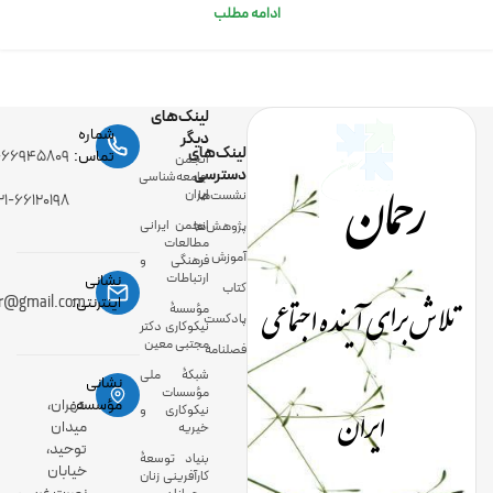
ادامه مطلب
لینک‌های
شماره
دیگر
لینک‌های
رحمان
تماس:
-۶۶۹۴۵۸۰۹
انجمن
دسترسی
جامعه‌شناسی
ایران
نشست‌ها
۲۱-۶۶۱۲۰۱۹۸
انجمن ایرانی
پژوهش‌ها
مطالعات
آموزش
فرهنگی و
ارتباطات
نشانی
کتاب
تلاش برای آینده اجتماعی
اینترنتی:
ir@gmail.com
مؤسسۀ
پادکست
نیکوکاری دکتر
مجتبی معین
فصلنامه
شبکۀ ملی
نشانی
مؤسسات
ایران
مؤسسه:
تهران،
نیکوکاری و
میدان
خیریه
توحید،
بنیاد توسعۀ
خیابان
کارآفرینی زنان