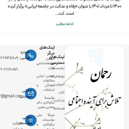
۱۴۰۰ تا مرداد ۱۴۰۱ با عنوان «رفاه و عدالت در جامعه ایرانی» برگزار کرده
است. کت...
ادامه مطلب
لینک‌های
شماره
دیگر
لینک‌های
رحمان
تماس:
-۶۶۹۴۵۸۰۹
انجمن
دسترسی
جامعه‌شناسی
ایران
نشست‌ها
۲۱-۶۶۱۲۰۱۹۸
انجمن ایرانی
پژوهش‌ها
مطالعات
آموزش
فرهنگی و
ارتباطات
نشانی
کتاب
تلاش برای آینده اجتماعی
اینترنتی:
ir@gmail.com
مؤسسۀ
پادکست
نیکوکاری دکتر
مجتبی معین
فصلنامه
شبکۀ ملی
نشانی
مؤسسات
ایران
مؤسسه:
تهران،
نیکوکاری و
میدان
خیریه