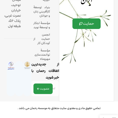
توحید،
بنیاد توسعۀ
خیابان
کارآفرینی زنان
نصرت غربی،
و جوانان
پلاک 56،
حمایت
مؤسسۀ ابتکار
طبقه اول
و توسعۀ نوید
انجمن
حمایت از
کودکان کار
مؤسسۀ
توانمندسازی
مهروماه
از جدیدترین
اتفاقات رحمان با
خبر شوید
عضویت
تمامی حقوق مادی و معنوی سایت متعلق به موسسه رحمان می باشد .