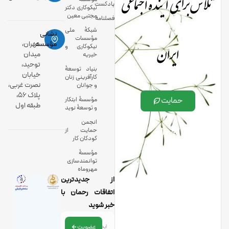
تلاش برای آینده اجتماعی
پادکست
نیکوکاری دکتر
مجتبی معین
فصلنامه
شبکۀ ملی
نشانی
مؤسسات
ایران
مؤسسه:
تهران،
نیکوکاری و
میدان
خیریه
توحید،
بنیاد توسعۀ
خیابان
کارآفرینی زنان
نصرت غربی،
و جوانان
پلاک 56،
حمایت
مؤسسۀ ابتکار
طبقه اول
و توسعۀ نوید
انجمن
حمایت از
کودکان کار
مؤسسۀ
توانمندسازی
مهروماه
از جدیدترین
اتفاقات رحمان با
خبر شوید
عضویت