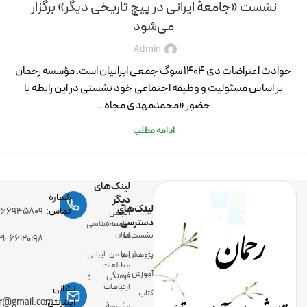
نشست «جامعهٔ ایرانی در پیچ تاریخی دیگر» برگزار
می‌شود
Admin
حوادث اعتراضات دی ۱۴۰۴ سوگ جمعی ایرانیان است. مؤسسه رحمان
بر اساس مسئولیت و وظیفه اجتماعی خود نشستی در این رابطه با
حضور «محمدمهدی مجاه...
ادامه مطلب
لینک‌های
شماره
دیگر
لینک‌های
رحمان
تماس:
-۶۶۹۴۵۸۰۹
انجمن
دسترسی
جامعه‌شناسی
ایران
نشست‌ها
۲۱-۶۶۱۲۰۱۹۸
انجمن ایرانی
پژوهش‌ها
مطالعات
آموزش
فرهنگی و
ارتباطات
نشانی
کتاب
اینترنتی:
ir@gmail.com
مؤسسۀ