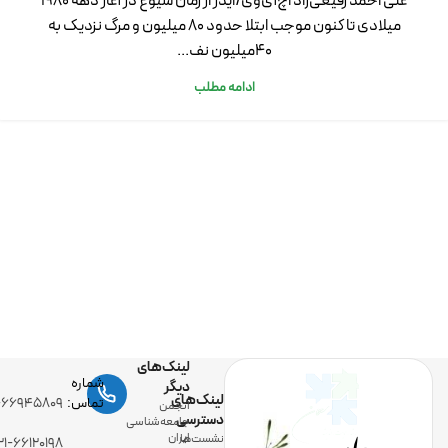
علی احمد رفیعی‌راد اچ­‌آی‌­وی/ایدز از زمان شیوع در آغاز دهه 1980
میلادی تا کنون موجب ابتلا حدود 80 میلیون و مرگ نزدیک به
40میلیون نف...
ادامه مطلب
لینک‌های
شماره
دیگر
لینک‌های
تماس:
-۶۶۹۴۵۸۰۹
انجمن
دسترسی
جامعه‌شناسی
ایران
نشست‌ها
۲۱-۶۶۱۲۰۱۹۸