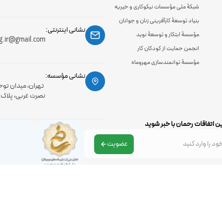
شبکۀ ملی مؤسسات نیکوکاری و خیریه
بنیاد توسعۀ کارآفرینی زنان و جوانان
نشانی اینترنتی:
مؤسسۀ ابتکار و توسعۀ نوید
g.ir@gmail.com
انجمن حمایت از کودکان کار
مؤسسۀ توانمندسازی مهروماه
نشانی مؤسسه:
تهران، میدان توح
نصرت غربی، پلاک 56، طبقه اول
ن اتفاقات رحمان با خبر شوید
عضویت
تمامی حقوق مادی و معنوی سایت متعلق به موسسه رحمان می باشد .