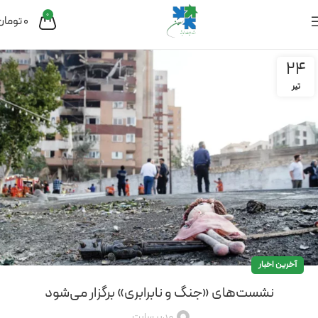
0
0
تومان
24
تیر
آخرین اخبار
نشست‌های «جنگ و نابرابری» برگزار می‌شود
مدیر سایت