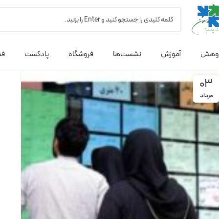
وهش
آموزش
نشست‌ها
فروشگاه
پادکست
فص
03
مرداد