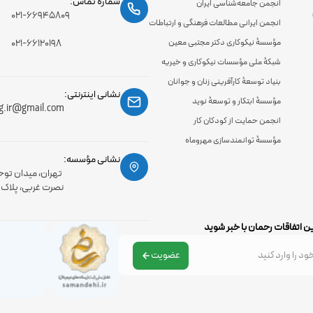
شماره تماس:
انجمن جامعه‌شناسی ایران
۰۲۱-۶۶۹۴۵۸۰۹
انجمن ایرانی مطالعات فرهنگی و ارتباطات
مؤسسۀ نیکوکاری دکتر مجتبی معین
۰۲۱-۶۶۱۲۰۱۹۸
شبکۀ ملی مؤسسات نیکوکاری و خیریه
بنیاد توسعۀ کارآفرینی زنان و جوانان
نشانی اینترنتی:
مؤسسۀ ابتکار و توسعۀ نوید
g.ir@gmail.com
انجمن حمایت از کودکان کار
مؤسسۀ توانمندسازی مهروماه
نشانی مؤسسه:
تهران، میدان توح
نصرت غربی، پلاک 56، طبقه اول
ن اتفاقات رحمان با خبر شوید
عضویت