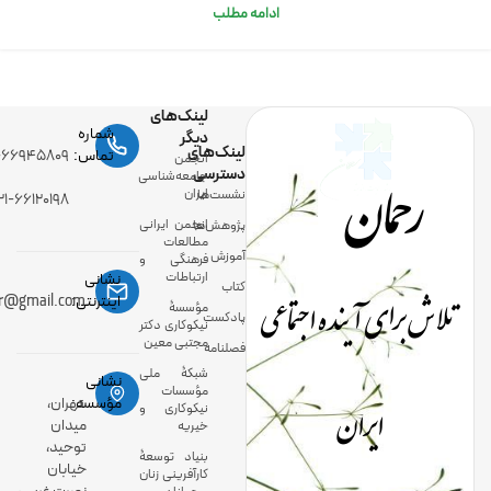
ادامه مطلب
لینک‌های
شماره
دیگر
لینک‌های
رحمان
تماس:
-۶۶۹۴۵۸۰۹
انجمن
دسترسی
جامعه‌شناسی
ایران
نشست‌ها
۲۱-۶۶۱۲۰۱۹۸
انجمن ایرانی
پژوهش‌ها
مطالعات
آموزش
فرهنگی و
ارتباطات
نشانی
کتاب
تلاش برای آینده اجتماعی
اینترنتی:
ir@gmail.com
مؤسسۀ
پادکست
نیکوکاری دکتر
مجتبی معین
فصلنامه
شبکۀ ملی
نشانی
مؤسسات
ایران
مؤسسه:
تهران،
نیکوکاری و
میدان
خیریه
توحید،
بنیاد توسعۀ
خیابان
کارآفرینی زنان