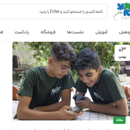
وهش
آموزش
نشست‌ها
فروشگاه
پادکست
فص
03
بهمن
مقاله