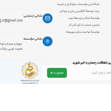
شبکۀ ملی مؤسسات نیکوکاری و خیریه
بنیاد توسعۀ کارآفرینی زنان و جوانان
نشانی اینترنتی:
مؤسسۀ ابتکار و توسعۀ نوید
g.ir@gmail.com
انجمن حمایت از کودکان کار
مؤسسۀ توانمندسازی مهروماه
نشانی مؤسسه:
تهران، میدان توح
نصرت غربی، پلاک 56، طبقه اول
ن اتفاقات رحمان با خبر شوید
عضویت
تمامی حقوق مادی و معنوی سایت متعلق به موسسه رحمان می باشد .