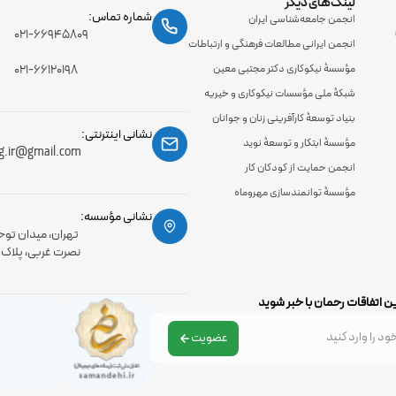
لینک‌های دیگر
شماره تماس:
انجمن جامعه‌شناسی ایران
۰۲۱-۶۶۹۴۵۸۰۹
انجمن ایرانی مطالعات فرهنگی و ارتباطات
مؤسسۀ نیکوکاری دکتر مجتبی معین
۰۲۱-۶۶۱۲۰۱۹۸
شبکۀ ملی مؤسسات نیکوکاری و خیریه
بنیاد توسعۀ کارآفرینی زنان و جوانان
نشانی اینترنتی:
مؤسسۀ ابتکار و توسعۀ نوید
g.ir@gmail.com
انجمن حمایت از کودکان کار
مؤسسۀ توانمندسازی مهروماه
نشانی مؤسسه:
تهران، میدان توح
نصرت غربی، پلاک 56، طبقه اول
ن اتفاقات رحمان با خبر شوید
عضویت