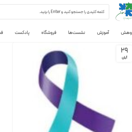
وهش
آموزش
نشست‌ها
فروشگاه
پادکست
فص
29
آبان