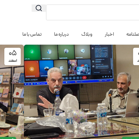
لنامه
اخبار
وبلاگ
درباره ما
تماس با ما
05
د
اسفند