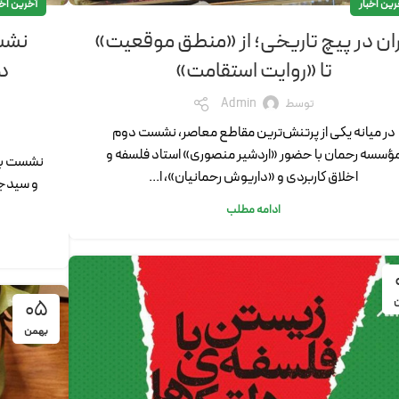
رین اخبار
آخرین اخب
ران در پیچ تاریخی؛ از «منطق موقعیت»
نشست
تا «روایت استقامت»
دی
توسط
Admin
در میانه یکی از پرتنش‌ترین مقاطع معاصر، نشست دوم
ؤسسه رحمان با حضور «اردشیر منصوری» استاد فلسفه و
نشست با
اخلاق کاربردی و «داریوش رحمانیان»، ا...
و سیدجو
ادامه مطلب
05
بهمن