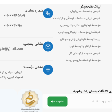
لینک‌های دیگر
شماره تماس:
انجمن جامعه‌شناسی ایران
۰۲۱-۶۶۹۴۵۸۰۹
انجمن ایرانی مطالعات فرهنگی و ارتباطات
مؤسسۀ نیکوکاری دکتر مجتبی معین
۰۲۱-۶۶۱۲۰۱۹۸
شبکۀ ملی مؤسسات نیکوکاری و خیریه
بنیاد توسعۀ کارآفرینی زنان و جوانان
نشانی اینترنتی:
مؤسسۀ ابتکار و توسعۀ نوید
g.ir@gmail.com
انجمن حمایت از کودکان کار
مؤسسۀ توانمندسازی مهروماه
نشانی مؤسسه:
تهران، میدان توح
نصرت غربی، پلاک 56، طبقه اول
ن اتفاقات رحمان با خبر شوید
عضویت