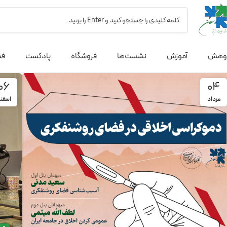
وهش
آموزش
نشست‌ها
فروشگاه
پادکست
فص
06
04
مرداد
اسفن