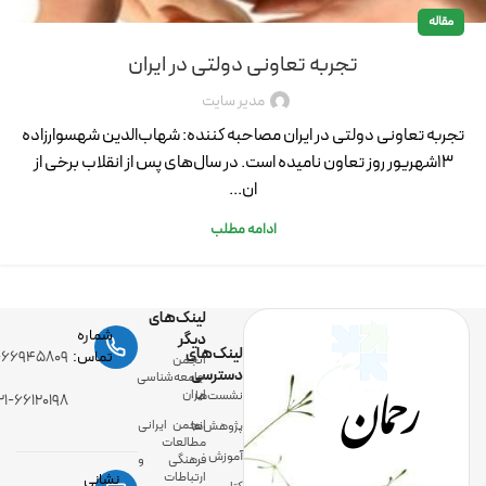
مقاله
تجربه تعاونی دولتی در ایران
مدیر سایت
تجربه تعاونی دولتی در ایران مصاحبه کننده: شهاب‌الدین شهسوارزاده
13شهریور روز تعاون نامیده است. در سال‌های پس از انقلاب برخی از
ان...
ادامه مطلب
لینک‌های
شماره
دیگر
لینک‌های
رحمان
تماس:
-۶۶۹۴۵۸۰۹
انجمن
دسترسی
جامعه‌شناسی
ایران
نشست‌ها
۲۱-۶۶۱۲۰۱۹۸
انجمن ایرانی
پژوهش‌ها
مطالعات
آموزش
فرهنگی و
ارتباطات
نشانی