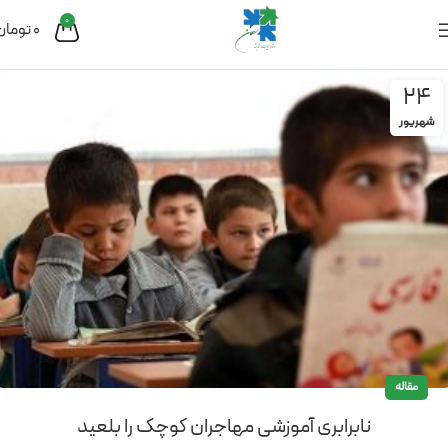
0
0
تومان
24
شهریور
مقاله
نابرابری آموزشی مهاجران کوچک را بلعید