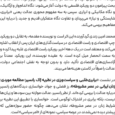
بحث پیرامون دو رویکرد فلسفی به دولت آغاز می‌شود: نگاه اندام‌وار و ارگانیک،
و نگاه مکانیکی و ابزاری. سپس به سه مفهوم محوری عدالت یعنی «برابری،
شایستگی و نیاز» می‌پردازد و تفاوت نگاه متفکران قدیم و جدید را درباره این
مفاهیم بررسی می‌کند.
محمد امین زندی گردآورنده این اثر است و نویسنده مقدمه، به تقابل دو رویکرد
چپ اقتصادی و راست اقتصادی در سیاست‌گذاری‌های ایران پس از انقلاب اشاره
می‌کند و معتقد است در یک دهه اخیر، رویکرد راست اقتصادی غلبه پیدا کرده و
به سمت انحصار میل کرده است. به عقیده نویسنده، این رویکرد عمدتاً بر
آزادسازی‌های اقتصادی تأکید دارد و بدون توجه به نقش اجتماعی دولت،
عدالت را صرفاً در کاستن هزینه‌ها می‌بیند.
ر نشست «
برابری‌طلبی و سیاست‌ورزی در نظریه ژاک رانسیر؛ مطالعه موردی:
نان ایرانی در عصر مشروطه»
، رز فضلی و جواد خوانساری دیدگاه‌های رانسیر
درباره عدالت را بررسی کرده‌اند. از نظر رانسیر، عدالت موازنه بین سودها و زیان‌ها
نیست، بلکه برابری در اشتراک لوگوس است. خوانساری با تطبیق این نظریه بر
شرایط زنان در عصر مشروطه، نشان می‌دهد چگونه حضور سوژه‌هایی که
پیشتر دیده نمی‌شدند در عرصه سیاسی، نمونه‌ای از «امر سیاسی» است.