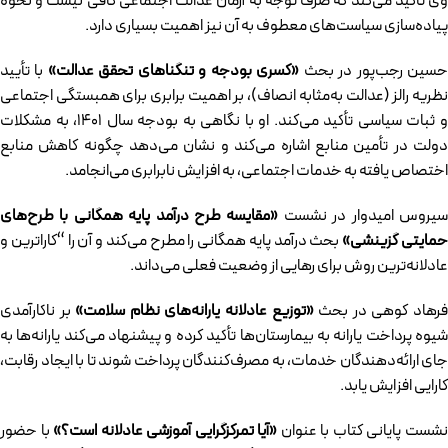
وی تأکید می‌کند که صرف توجه به آرمان عدالت اجتماعی کافی نیست و نحوه
پیاده‌سازی سیاست‌های معطوف به آن نیز اهمیت بسیاری دارد.
سین رجب‌پور در بحث
«کسری بودجه و تنگناهای تحقق عدالت»
با تأیید
نظریه رالز (عدالت به‌مثابه انصاف)، بر اهمیت برابری برای همبستگی اجتماعی
و ثبات سیاسی تأکید می‌کند. او با نگاهی به بودجه سال ۱۴۰۱، به مشکلات
دولت در تأمین منابع اشاره می‌کند و نشان می‌دهد چگونه کاهش منابع
اختصاص یافته به خدمات اجتماعی، به افزایش نابرابری می‌انجامد.
یروس امیدوار در نشست
«مقایسه طرح درآمد پایه همگانی با طرح‌های
مایتی گزینشی»
بحث درآمد پایه همگانی را مطرح می‌کند و آن را “کاراترین و
عادلانه‌ترین روش برای رهایی از وضعیت فعلی می‌داند.
رهاد کوهی در بحث
«توزیع عادلانه یارانه‌های نظام سلامت»
بر ناکارآمدی
شیوه پرداخت یارانه به بیمارستان‌ها تأکید کرده و پیشنهاد می‌کند یارانه‌ها به
جای ارائه‌دهندگان خدمات، به مصرف‌کنندگان پرداخت شوند تا با ایجاد رقابت،
کارایی افزایش یابد.
شست پایانی کتاب با عنوان
«آیا تمرکزگرایی آموزشی عادلانه است؟»
با حضور