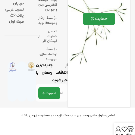
بنیاد توسعۀ
خیابان
کارآفرینی زنان
نصرت غربی،
و جوانان
پلاک 56،
حمایت
مؤسسۀ ابتکار
طبقه اول
و توسعۀ نوید
انجمن
حمایت از
کودکان کار
مؤسسۀ
توانمندسازی
مهروماه
از جدیدترین
اتفاقات رحمان با
خبر شوید
عضویت
تمامی حقوق مادی و معنوی سایت متعلق به موسسه رحمان می باشد .