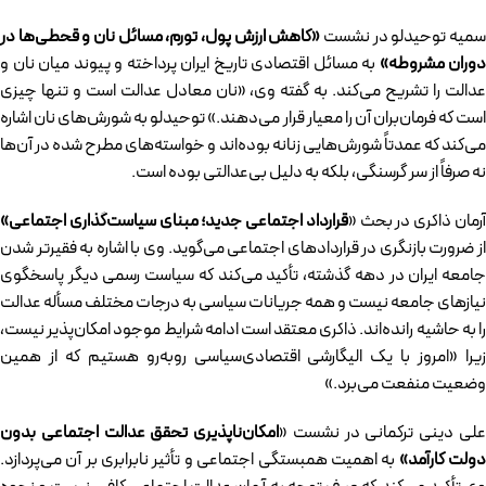
میه توحیدلو در نشست
«کاهش ارزش پول، تورم، مسائل نان و قحطی‌ها در
دوران مشروطه»
به مسائل اقتصادی تاریخ ایران پرداخته و پیوند میان نان و
عدالت را تشریح می‌کند. به گفته وی، «نان معادل عدالت است و تنها چیزی
است که فرمان‌بران آن را معیار قرار می‌دهند.» توحیدلو به شورش‌های نان اشاره
می‌کند که عمدتاً شورش‌هایی زنانه بوده‌اند و خواسته‌های مطرح شده در آن‌ها
نه صرفاً از سر گرسنگی، بلکه به دلیل بی‌عدالتی بوده است.
رمان ذاکری در بحث «
قرارداد اجتماعی جدید؛ مبنای سیاست‌گذاری اجتماعی»
از ضرورت بازنگری در قراردادهای اجتماعی می‌گوید. وی با اشاره به فقیرتر شدن
جامعه ایران در دهه گذشته، تأکید می‌کند که سیاست رسمی دیگر پاسخگوی
نیازهای جامعه نیست و همه جریانات سیاسی به درجات مختلف مسأله عدالت
را به حاشیه رانده‌اند. ذاکری معتقد است ادامه شرایط موجود امکان‌پذیر نیست،
زیرا «امروز با یک الیگارشی اقتصادی‌سیاسی روبه‌رو هستیم که از همین
وضعیت منفعت می‌برد.»
لی دینی ترکمانی در نشست «
امکان‌ناپذیری تحقق عدالت اجتماعی بدون
ولت کارآمد»
به اهمیت همبستگی اجتماعی و تأثیر نابرابری بر آن می‌پردازد.