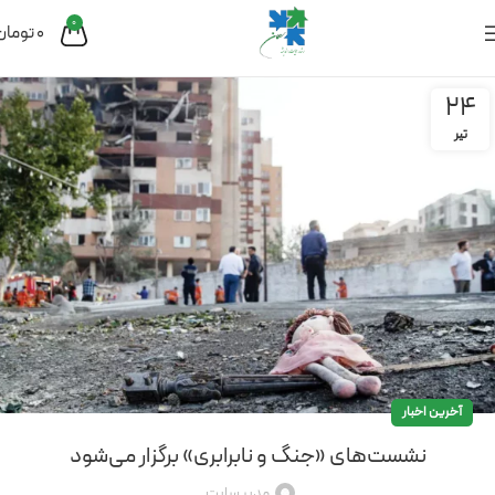
0
0
تومان
24
تیر
آخرین اخبار
نشست‌های «جنگ و نابرابری» برگزار می‌شود
مدیر سایت