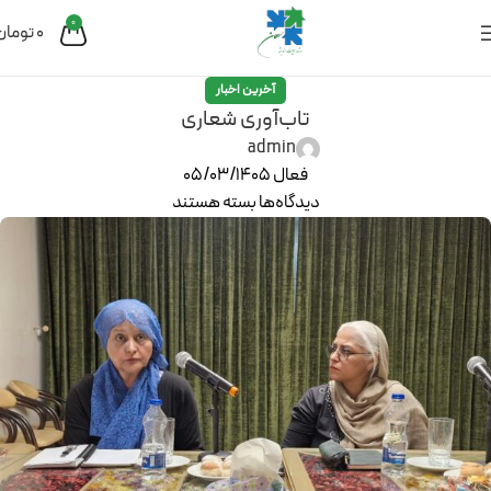
0
0
تومان
آخرین اخبار
تاب‌آوری شعاری
admin
فعال 05/03/1405
دیدگاه‌ها
بسته هستند