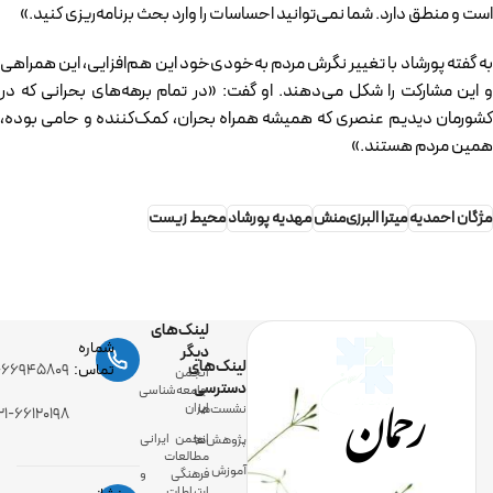
است و منطق دارد. شما نمی‌توانید احساسات را وارد بحث برنامه‌ریزی کنید.»
به گفته پورشاد با تغییر نگرش مردم به‌خودی‌خود این هم‌افزایی، این همراهی
و این مشارکت را شکل می‌دهند. او گفت: «در تمام برهه‌های بحرانی که در
کشورمان دیدیم عنصری که همیشه همراه بحران، کمک‌کننده و حامی بوده،
همین مردم هستند.»
مژگان احمدیه
میترا البرزی‌منش
مهدیه پورشاد
محیط زیست
لینک‌های
شماره
دیگر
لینک‌های
رحمان
تماس:
-۶۶۹۴۵۸۰۹
انجمن
دسترسی
جامعه‌شناسی
ایران
نشست‌ها
۲۱-۶۶۱۲۰۱۹۸
انجمن ایرانی
پژوهش‌ها
مطالعات
آموزش
فرهنگی و
ارتباطات