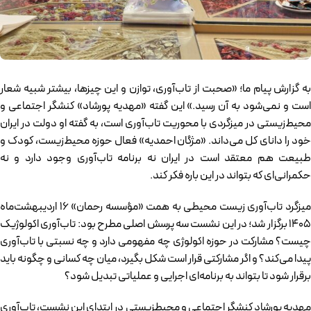
به گزارش پیام ما؛ «صحبت از تاب‌آوری، توازن و این چیزها، بیشتر شبیه شعار
است و نمی‌شود به آن رسید.» این گفته «مهدیه پورشاد» کنشگر اجتماعی و
محیط‌زیستی در میزگردی با محوریت تاب‌آوری است، به گفته او دولت در ایران
خود را دانای کل می‌داند. «مژگان احمدیه» فعال حوزه محیط‌زیست، کودک و
طبیعت هم معتقد است در ایران نه برنامه تاب‌آوری وجود دارد و نه
حکمرانی‌ای که بتواند در این باره فکر کند.
میزگرد تاب‌آوری زیست محیطی به همت «مؤسسه رحمان» ۱۶ اردیبهشت‌ماه
۱۴۰۵ برگزار شد؛ در این نشست سه پرسش اصلی مطرح بود: تاب‌آوری اکولوژیک
چیست؟ مشارکت در حوزه اکولوژی چه مفهومی دارد و چه نسبتی با تاب‌آوری
پیدا می‌کند؟ و اگر مشارکتی قرار است شکل بگیرد، میان چه کسانی و چگونه باید
برقرار شود تا بتواند به برنامه‌ای اجرایی و عملیاتی تبدیل شود؟
مهدیه پورشاد کنشگر اجتماعی و محیطزیستی در ابتدای این نشست، تاب‌آوری