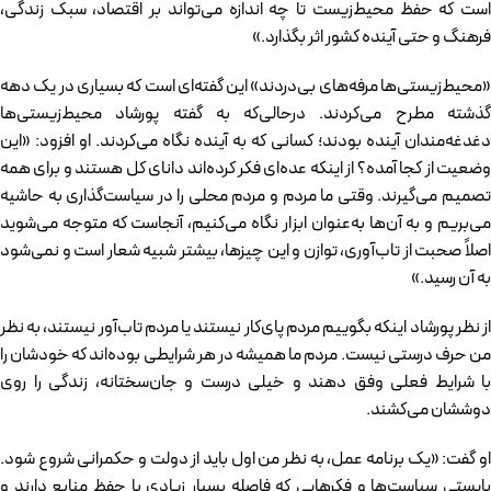
است که حفظ محیط‌زیست تا چه اندازه می‌تواند بر اقتصاد، سبک زندگی،
فرهنگ و حتی آینده کشور اثر بگذارد.»
«محیط‌زیستی‌ها مرفه‌های بی‌دردند» این گفته‌ای است که بسیاری در یک دهه
گذشته مطرح می‌کردند. درحالی‌که به گفته پورشاد محیط‌زیستی‌ها
دغدغه‌مندان آینده بودند؛ کسانی که به آینده نگاه می‌کردند. او افزود: «این
وضعیت از کجا آمده؟ از اینکه عده‌ای فکر کرده‌اند دانای کل هستند و برای همه
تصمیم می‌گیرند. وقتی ما مردم و مردم محلی را در سیاست‌گذاری به حاشیه
می‌بریم و به آن‌ها به‌عنوان ابزار نگاه می‌کنیم، آنجاست که متوجه می‌شوید
اصلاً صحبت از تاب‌آوری، توازن و این چیزها، بیشتر شبیه شعار است و نمی‌شود
به آن رسید.»
از نظر پورشاد اینکه بگوییم مردم پای‌کار نیستند یا مردم تاب‌آور نیستند، به نظر
من حرف درستی نیست. مردم ما همیشه در هر شرایطی بوده‌اند که خودشان را
با شرایط فعلی وفق دهند و خیلی درست و جان‌سختانه، زندگی را روی
دوششان می‌کشند.
او گفت: «یک برنامه عمل، به نظر من اول باید از دولت و حکمرانی شروع شود.
بایستی سیاست‌ها و فکرهایی که فاصله بسیار زیادی با حفظ منابع دارند و