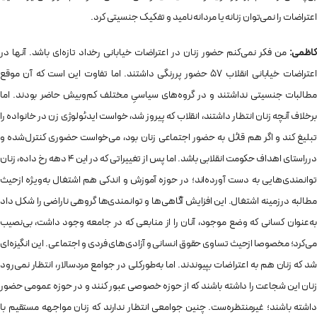
اعتراضات را نمی‌توان زنانه یا مردانه نامید و تفکیک جنسیتی کرد.
کاظمی:
من فکر نمی‌کنم حضور زنان در اعتراضات خیابانی رخداد تازه‌ای باشد. آنها در
اعتراضات خیابانی انقلاب 57 حضور پررنگی داشتند. اما تفاوت این است که آن موقع
مطالبات جنسیتی نداشتند و در گروه‌های سیاسیِ مختلف کم‌وبیش حاضر بودند. اما
برخلاف آنچه زنان انتظار داشتند، انقلاب که پیروز شد، خواست ایدئولوژی زن در خانواده را
تبلیغ کند و اگر هم قائل به حضور اجتماعی زنان بود، می‌خواست حضوری کنترل‌شده و
درراستای اهداف حکومت انقلابی باشد. اما پس از تغییراتی که در این 4 دهه رخ داده، زنان
توانمندی‌هایی به دست آورده‌اند؛ در حوزه آموزش و اندکی هم اشتغال به‌ویژه ازحیث
مطالبه درزمینه اشتغال. این افزایش آگاهی‌ها و توانمندی‌ها گروهی ناراضی را شکل داد
به‌عنوان کسانی که وضع موجود، آنان را از منابعی که در جامعه وجود داشت، بی‌نصیب
می‌کرد؛ مخصوصا ازحیث تساوی حقوق انسانی و آزادی‌های فردی و اجتماعی. این انگیزه‌ای
شد که زنان هم به اعتراضات بپیوندند. اما به‌طورکلی در جوامع مردسالار، انتظار نمی‌رود
زنان این شجاعت را داشته باشند که از حوزه خصوصی عبور کنند و در حوزه عمومی حضور
داشته باشند؛ غیرمنتظره‌ست. چنین جوامعی انتظار ندارند که زنان مواجهه مستقیم با