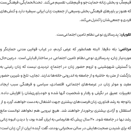
قیم‌مآب و بخش زنانه حمایت‌جو و قیم‌طلب تقسیم می‌کند. تحت‌الحمایگی، فرهنگی‌ست
که هنوز بر باورهای فرهنگی بخش وسیعی از جمعیت زنان ایرانی سیطره دارد و کنش‌های
فردی و جمعی‌شان را کنترل می‌کند.
تقویان:
پدرسالاری نوعی نظام تامین اجتماعی‌ست.
مرتاضی:
بله دقیقا. البته همانطور که عرض کردم، در غیاب قوانین مدنی حمایتگر و
موردنیاز زنان، پدرسالاری نوعی نظام تامین اجتماعی در ساختار قبایلی است. درعین‌حال
با گسترش شهرنشینی و لزوم حضور زنان در اجتماع، تردیدی نیست که زنان رغبتی به
بازگشت از متن به حاشیه و از جامعه به اندرونی خانه‌ها ندارند. تجارب تلخ و شیرین حضور
مفید و موثر زنان در عرصه‌های اجتماعی، اقتصادی، سیاسی و فرهنگی سبب ایجاد
تغییرات عمیق در نگرش و رفتار و شخصیت آنها شده و خودباوری‌شان را افزایش داده.
باتوجه به رشد فناوری، زنان فرصت‌های بیشتری جهت اشتغال به‌دست خواهند آورد و از
استقلال و آزادی بیشتری برخوردار خواهند شد. هیچ نیرویی هم نخواهد توانست مانع
رشد نها در جامعه شود. 20 سال پیش که هابرماس به ایران آمده بود، با دیدن انبوه زنانی
که برای شنیدن صحبت‌هایش در سالن سخنرانی بودند، ‌گفت آینده ایران از آنِ زنان است؛