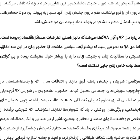
هم گره بخورند. هم درون جنبش دانشجویی نیروهایی وجود دارند که تلاش می‌کنند از
درون، آن را فرو بپاشانند، هم درون جنبش زنان. آنها بسیار به پیوند این دوتا حساس‌اند.
و تیپ ایدئال دختر دانشجو می‌تواند نماد پیوند این دو جنبش باشد.
درباره دی 96 و آبان 98 گفته می‌شد که دلیل اصلی اعتراضات، مسائل اقتصادی بوده است.
اما دی 98 به نظر می‌رسید که بیشتر بُعد سیاسی داشت. آیا حضور زنان در این سه اتفاق،
نسبتی با مطالبات زنان و جنبش زنان دارد یا بیشتر حول معیشت بوده و پی گرفتن
مطالبات خاص زنان جایی نداشته است؟
رتاضی:
شورش و جنبش باهم فرق دارند و اتفاقات سال 96 را جامعه‌شناسان در
چارچوب شورش‌های اجتماعی تحلیل کردند. حضور دانشجویان در شورش 96 گرچه بارز
بود، اما من آماری ندارم که بیان کند آنان جمعیت غالب بوده‌ باشند، چون جنبش‌های
اجتماعی، ویژگی‌های روشنی دارند که شورش‌ها ندارند. اعتراضات 96 شورشی برآمده از
بغض فروخفته سالهای متمادی تحقیر و توهینِ ناشی از بی‌اعتنایی و انکار مطالبات مردم
بود؛ از همه مهم‌تر فقر، بیکاری و فساد گسترده ساختاری که بخش چشمگیری از جمعیت را
از متن به حاشیه راند، شکاف طبقاتی را ژرف‌تر کرد، و امید و چشم‌انداز به فردایی بهتر را از