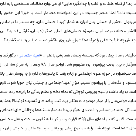
دارند؟ از کدام طبقات و اغلب با چه انگیزه‌هایی؟ آیا می‌توان مطالبات مشخصی را به آنان
نسبت داد؟ اصلا عنصر جنسیت در این اعتراضات معنادار است یا خیر؟ این حضور را
می‌توان بخشی از جنبش زنان ایران به شمار آورد؟ جنبش زنان، چه نسبتی با نارضایتی
اقشار مختلف مردم ایران، به‌ویژه جنبش‌های اصلی دیگر (جوانان، کارگران) دارد؟ این
جنبش چه ظرفیت‌هایی را در آینده کشورْ پیش روی ما گشوده است یا می‌تواند بگشاید؟
دقیقا دو سال پیش بود که موسسه رحمان همایشی با عنوان «
امید اجتماعی
» برگزار کرد و
سرآغازی برای بحث پیرامون این مفهوم شد. اواخر سال 98 رحمان به سراغ سه تن از
صاحب‌نظران در حوزه علوم اجتماعی و زنان رفت تا پاسخ‌های آنان را به پرسش‌های بالا
بشنود و نگاه‌شان را پیرامون
نسبتِ میانِ امید اجتماعی و جنبش زنان
جویا شود. لازم
است به یاد داشته باشیم ویروس کوچکی که تمام نظم و نظام زندگی ما را برهم زده است،
نباید حواس‌مان را از دیگر موضوعات به‌کلی پرت کند. پیامدهای گسترده کوئید19 به‌مثابه
مسائل اجتماعی-سیاسی-اقتصادی، هرگز بی‌ربط به دیگر مسئله‌ها و چالش‌های اجتماعی
نیست. اکنون که در ابتدای سال 1399 قرار داریم و کرونا به کانون مباحث و نقل مجالس
بدل شده است، توجه شما را به موضوع پیشِ رو یعنی امید اجتماعی و جنبش زنان در