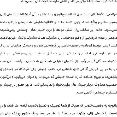
طبقات فرودست ارتباط برقرار می‌کند و تلاش دارد مطالبات آنان را بیان کند.
مرتاضی:
دقیقا! الان در عصری که نام امپراتوری رسانه‌ها را بر آن گذاشته‌اند، جنبش زنان
بسیار مظلوم واقع شده، چون همه ابعاد و فعالیت‌هایش به درستی بازتاب داده
نمی‌شود. خانم الیز ساناساریان شش مولفه را برای جنبش‌های اجتماعی برمی‌شمرد؛
مهمتر از همه، نارضایتی از وضع موجود، درد مشترک، هدف مشترک و کنش غیرنهادمند
است (یعنی توسط اتحادیه یا صنف خاصی پی گرفته نمی‌شود و وابستگی سازمانی ندارد).
در هر نارضایتی اجتماعی، جنبش زنان به‌دلیل ماهیت برابری‌خواهش در کنار
خشونت‌دیدگان قرار می‌گیرد. زنی که برای اعتراض به بیکاری به خیابان می‌آید، ممکن است
نهایتا در پی افزایش آگاهی‌های طبقاتی‌اش، جذب جنبش زنان شود که در جستجوی
بازتعریف و توزیع عادلانه قدرت است؛ جنبشی که می‌تواند به‌عنوان دربرگیرنده بزرگترین
جمعیتِ محذوف، دیگر جنبش‌های برابری‌خواه را نمایندگی کند. اما رمز حضور در جنبش و
کنشگری اجتماعی، آگاهی است.
باتوجه به وضعیت کنونی که هریک از شما توصیف و تحلیل کردید، آینده اعتراضات را در
نسبت با جنبش زنان، چگونه می‌بینید؟ به نظر می‌رسد صِرف حضور پررنگ زنان در