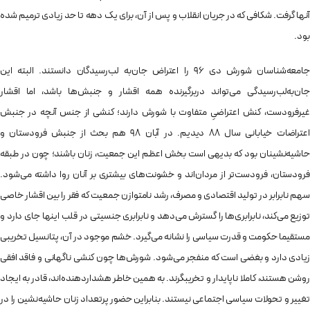
آنها گرفت. شکافی که در جریان انقلاب و پس از آن، برای یک دهه تا حد زیادی ترمیم شده
بود.
جامعه‌شناسان شورش دی 96 را اعتراض جان‌به لب‌رسیدگان دانستند. البته این
جان‌به‌لب‌رسیدگی می‌تواند دربرگیرنده همه اقشار و جنبش‌ها باشد، اما اقشار
غیرفرودست، کنش اعتراضیِ متفاوت با شورش دارند؛ کنشی از جنس آنچه در جنبش
اعتراضات خیابانی سال 88 دیدیم. در آبان 98 هم بحث از جنبش فرودستان و
حاشیه‌نشینان بود که بدیهی است بخش اعظم این جمعیت، زنان باشند؛ چون در طبقه
فرودستان، فرودست‌تر از مردان‌اند و خشونت‌های بیشتری بر آنان روا داشته می‌شود.
سهم نابرابر در تولید اقتصادی و مصرف، رشد نامتوازن جمعیت که فقر را بین اقشار خاصی
توزیع می‌کند، نابرابری‌ها را گسترش می‌دهد و نابرابری جنسیتی در قلب اینها جای دارد و
مستقیما حکومت و قدرت سیاسی را نشانه می‌گیرد. خشم موجود در آن، پتانسیل تخریبی
زیادی دارد و بغضی است که منفجر می‌شود. شورش‌ها چون کنشی ناگهانی و فاقد افقی
روشن هستند، کاملا ناپایدار و تخریبگرند. به همین خاطر هشداردهنده‌اند، قادر به ایجاد
تغییر و تحولات سیاسی اجتماعی نیستند. بنابراین حضور پرتعداد زنان حاشیه‌نشین را در