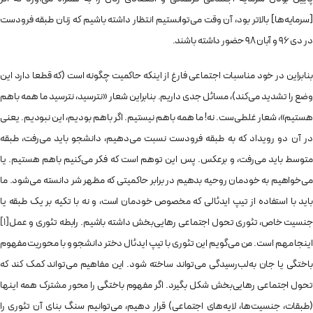
[سرمایه‌ها] بالاتر بود، آن وقت می‌توانستیم انتظار داشته باشیم که زنان طبقه فرودست
در دی 96 و آبان 98 حضور داشته باشند.
بنابراین در خود مناسبات اجتماعی فارغ از اینکه حاکمیت چگونه است (که قطعا دارد این
وضع را تشدید می‌کند)، مسائل جدی داریم. بنابراین شعار «نترسید، نترسید ما همه باهم
هستیم»، شعار غلطی‌ست. نه! ما همه باهم نیستیم. اگر باهم بودیم، این نبودیم. یعنی
در آن دو رویداد که به طبقه فرودست نسبت می‌دهیم، دانشجو باید می‌رفت، طبقه
متوسط باید می‌رفت، و برعکس. پس این توهم ا‌ست که فکر می‌کنیم باهم هستیم. یا
می‌خواهیم به خودمان روحیه بدهیم در برابر حاکمیتی که مظهر شر ‌دانسته می‌شود. ما
باید با استفاده از تیپ ایدئالی که مخصوص خودمان است، و نه با تکیه بر یک طبقه یا
جنسیت خاص، تئوری تحول اجتماعی رهایی‌بخش داشته باشیم. رابطه تئوری و عمل
[1]
اینجا مهم است. من می‌گویم این تئوری با تیپ ایدئال دختر دانشجو و با محوریت مفهوم
باختگی یا جان‌ به‌لب‌رسیدگی می‌تواند ساخته شود. این مفاهیم می‌تواند کمک کند که
تحول اجتماعی رهایی‌بخش شکل بگیرد. اگر مفهوم باختگی را محور مشترک همه اینها
(طبقات، جنسیت‌ها، لایه‌های اجتماعی) قرار دهیم، می‌توانیم سنگ بنای آن تئوری را