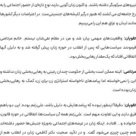
نیروهای سرکوبگر داشته باشند. و اکنون زنان گویی دارند نوع تازه‌ای از حضور اجتماعی را به
رخ جامعه‌ای می کشند که هنوز درگیر کلیشه‌های جنسیتی‌ست. در اعتراضات دیگر کشورها
مانند لبنان و عراق هم این را می‌بینیم.
قویان:
واقعیت‌های مهمی بیان شد و من در مقام نفی‌شان نیستم. خانم مرتاضی
فرمودند سیاست‌هایی که پس از انقلاب در حوزه زنان پیش گرفته شد و
به دلیل
آنها
اتفاقاتی افتاد که یک‌مقدار رهایی‌بخش بود.
مرتاضی:
البته ممکن است بخشی از حکومت چندان رغبتی به رهایی‌بخشی زنان نداشته و
این را نمی‌خواسته، اما پیامدهای ناخواسته‌ استراتژی زن برای زن، کمک به رهایی‌بخشی
زنان بوده است.
تقویان:
دقیقا! اینطور نبوده که پیامدهایش
به دلیل
باشد،
علی‌رغم
بوده. این دو باهم
فرق دارند و این تفاوت، مهم است.
علی‌رغم
همه آن سیاست‌ها، اتفاقاتی در حوزه قانون،
خانواده و… افتاده. اینکه زنان در عرصه‌های اجتماعی به‌ویژه جنبش‌ها حضور داشته‌اند
هم چنین چیزی می‌شود گفت. و در تائید صحبت دکتر کاظمی، زنان در انقلاب هم از