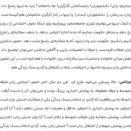
بسازیم؛ زنان/ دانشجویان/ زحمت‌کشان (کارگران) چه باخته‌اند؟ باید به اینها پاسخ داد:
زنان، بدن‌شان را. دانشجویان، آینده را. و اینها در کنار کارگران، شکم‌شان هم گرسنه است.
با کمک اینها می‌توانیم تئوری جامعه‌محور بپرورانیم برای اینکه تحول اجتماعی از درون
رخ دهد و منتظر حکومت نمانیم که به ما اجازه اعتراض بدهد یا ندهد، مطالبه‌ای را طرح
کنیم یا نکنیم. حکومت باید وادار شود که به مطالبه‌ای، پاسخ مثبت دهد. حضور نداشتنِ
زنان طبقات فرودست را صرفا با تحصیلات پایین و آگاهی نداشتن نمی‌توان توضیح داد.
نقش مردانِ خانواده و مناسبات مردسالارانه درون خانواده را هم لازم است در این حضور
نداشتنِ زنان ببینیم؛ نه‌تنها در اعتراضات، بلکه در اشتغال و آزادی سبک زندگی هم.
مرتاضی:
حالا پرسشی می‌شود طرح کرد: طی دو سال اخیر حضور اعتراضی زنان طبقه
متوسط و مرفه معطوف به پوشش اجباری، پررنگ بوده و نمی‌توان آن را نادیده گرفت.
باتوجه به این واقعیت که آزادی در انتخاب سبک زندگی، یکی از مطالبات جنبش زنان است،
اعتراض به پوشش اجباری با اعتراض به فقر و معیشت چه نسبتی باهم دارند؟ آیا آزادی
انتخاب پوشش، مطالبه زنان طبقات متوسط و بالاتر است؟ آیا برای جنبش زنان، اختیاری
شدن پوشش، مهم‌تر از اشتغال زنان است؟ جنبش زنان پشت آزادی انتخاب سبک زندگی