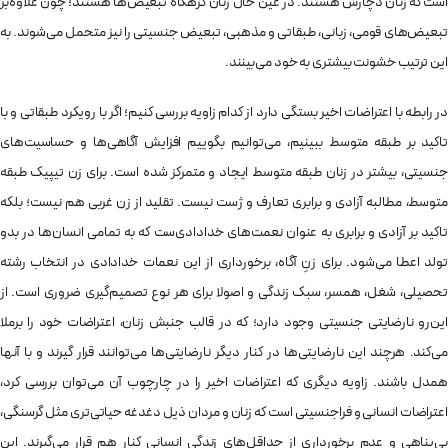
است که زنان دچارش هستند. در عین حال زنان گرهگاه تبعیض‌ها هستند؛ چون علاوه‌بر
تبعیض‌های قومی، زبانی، طبقاتی و مذهبی، تبعیض جنسیتی را نیز متحمل می‌شوند. به
این ترتیب خشونت بیشتری به خود می‌بینند.
در رابطه با اعتراضات اخیر بستگی دارد از کدام زاویه بررسی کنیم؛ اگر با رویکرد طبقاتی و با
تاکید بر طبقه متوسط ببینیم، می‌توانیم بگوییم افزایش آگاهی‌ها و حساسیت‌های
جنسیتی، بیشتر در زنان طبقه متوسط ایجاد و متمرکز شده است. برای زن تیپیک طبقه
متوسط، مطالبه آزادی و برابری تعارف و ژست نیست. تقلید از زن غربی هم نیست؛ بلکه
تاکید بر آزادی و برابری به عنوان نعمت‌های خدادادی‌ست که به تمامی انسان‌ها در بدو
تولد اعطا می‌شود. برای زنِ آگاه، برخورداری از این نعمات خدادادی در انتخاب رشته
تحصیلی، شغل، همسر، سبک زندگی و اصولا برای هر نوع تصمیم‌گیری ضروری است. از
این‌رو نارضایتی جنسیتی وجود دارد؛ که در قالب جنبش زنان، اعتراضات خود را برملا
می‌کند. هرچند این نارضایتی‌ها در کنار دیگر نارضایتی‌ها می‌توانند قرار گیرند و با آنها
همدل باشند. زاویه دیگری که اعتراضات اخیر را در چارچوب آن می‌توان بررسی کرد،
اعتراضات انسانی و فراجنسیتی است که زنان و مردان ذیل دغدغه حیاتی‌تری مثل گرسنگی،
بی‌پناهی و عدم برخورداری از حداقل‌های زندگی انسانی کنار هم قرار می‌گیرند. این