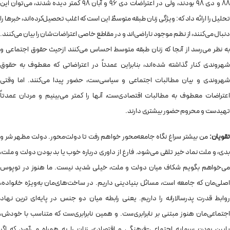
88 و دی 98 بودند، ولی در اعتراضات دی 96 و آبان 98 کمتر دیده شدند، می‌توان این
تحلیل را ارائه داد که: ویژگی زنان طبقه متوسطْ این است که اغلب تحصیل‌کرده‌اند، خبرها را
دنبال می‌کنند، از نظم موجود ناراضی‌اند و در مقاطع خاصی اعتراضات‌شان را بیان می‌کنند.
به نظر می‌رسد از آنجا که زنان طبقه متوسط احساس می‌کنند ازحیث حقوق اجتماعی و
شهروندی کنار گذاشته ‌شده‌اند، بنابراین عمدتاً در اعتراضاتی که معطوف به حقوق
شهروندی و بیان مطالبات اجتماعی و سیاسی‌‌ست، حضور پیدا می‌کنند. اما وقتی
اعتراضات معطوف به مطالبات اقتصادی‌ست، آنها را کمتر می‌بینیم و مردان عمدتاً
تهیدست و محروم حضور بیشتری دارند.
تقویان:
من بیشتر سراغ نگاه جامعه‌محور خواهم رفت تا دولت‌محور. دولت مظهر شر و
بدی‌، و ملت نماد خیر تلقی می‌شود. فارغ از داوری درباره خوب یا بد بودن دولت و ملت،
می‌خواهم بگویم شکاف میان دولت و ملت، خیلی شدید نیست. ما هنوز در توپوس
اصلی‌مان که جامعه است، مسائل بنیادینی داریم. در ساخت‌های‌مان به‌ویژه خانواده،
روابط قدرت پدرسالارانه را داریم. یعنی رابطه میان دو جنس در پایه‌ای ترین نهاد
اجتماعی‌مان هنوز مبتنی بر نابرابری‌ست. و همین نابرابری‌ست که متناسب با خودش،
پایین بودن سرمایه اجتماعی-فرهنگی و اقتصادی زنان را به همراه می‌آورد که اگر