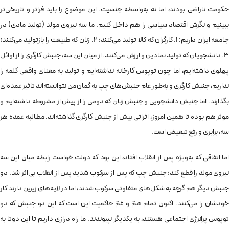
حکومت ناراضی بودند، اما نه به‌واسطه جنسیت. این موضوع را باید فراتر و تاریخی‌تر
ببینیم و نگرش اقتصاد سیاسی را هم داخل کنیم. ما سه نیروی مولد (تولید مادی) در
جامعه ایران داریم: 1. کارگران که کالا تولید می‌کنند؛ 2. زنان که طبیعت را بازتولید می‌کنند؛
3. دانشجویان که تولید نمادین و ارزش می‌کنند. از میان این سه، جنبش کارگری را از اوائل
پهلوی داشته‌ایم، اما چون توپوس کارخانه نداشته‌ایم و تولید به معنای واقعی کلمه را
نداریم، جنبش کارگری و به‌طور عام جنبش‌های چپ به گمان من نتوانسته‌اند تاثیر عمده‌ای
بگذارند. اما جنبش دانشجویی و جنبش زنان که دومی را از پیش از مشروطه داشته‌ایم و
موثر هم بوده تا همین امروز، اثراتی بیش از جنبش کارگری گذاشته‌اند. مطالبه عمده هر
سه، برابری و رفع تبعیض است.
اما اتفاقی که به‌ویژه پس از انقلاب افتاد، این بود که دولت خواست رابطه میان این سه
نیروی مولد را قطع کند؛ جنبش چپ که پس از سرکوب شدید پس از انقلاب بی‌اثر شد. دو
جنبش دیگر هم گرچه به شکل‌های متفاوتی سرکوب شدند، اما در لایه‌های زیرین دارند کار
خودشان را می‌کنند. اکنون تمام همّ و غمّ حاکمیت این است که این دو جنبش که دو
توپوس پرانرژی اجتماعی هستند، به یکدیگر نپیوندند. ما راه درازی داریم تا این دوتا به