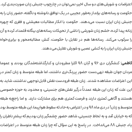
اعتراضات و شورش‌های دو سال اخیر، نمی‌توان در چارچوب جنبش زنان صورت‌بندی کرد.
حکومت و رسانه‌های برانداز به‌طور عجیبی در یک توافق نانوشته و ناگفته، حضور زنان را به
جنبش زنان ایران نسبت می‌دهند. حکومت با انکار مطالبات معیشتی و فقری که چهره
زنانه پیدا کرده، خشم زنان شورشی را ناشی از تحریکات رسانه‌های بیگانه قلمداد کرده و آن
را سرکوب می‌کند. رسانه‌ها هم در تقابل با حکومت، کنش مطالبه‌محور و برابری‌خواه
جنبش زنان ایران را به کنشی عصبی و شورش تقلیل می‌دهند.
کاظمی:
کنشگران دی 96 و آبان 98 اکثرا مطرودان و کنارگذاشته‌شدگان‌ بودند و عموما
مردان جوان طبقه تهی‌دست حضور پررنگ‌تری داشتند، اما طبقه متوسط و زنان کمتر در
این اعتراضات مشاهده شدند. زنان طبقه فرودست نقش قابل‌توجهی نداشتند، شاید به
این علت که زنان این طبقه عمدتاً درگیر نقش‌های جنسیتی‌، و محدود به حوزه خصوصی
هستند و آگاهی کمتری دارند و فرصت کمتری هم برای مشارکت دارند. و اما راجع‌به طبقه
متوسط و زنان! در دی ماه 98 و در اعتراض به حادثه سقوط هواپیما، این طبقه متوسط بود
که به خیابان آمد و به لحاظ جنسیتی، شاهد حضور چشمگیر زنان بودیم که بیشترِ ناظران را
یاد جنبش 88 می‌انداخت. در پاسخ به این سؤال که چرا زنان طبقه متوسط در اعتراضات