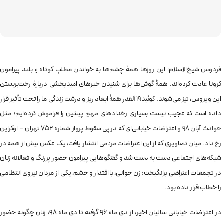
فردوس شیخ‌الاسلام: این روزها همۀ چشم‌ها به خواندن مطلبِ کوتاه و بلند پیرامون
کرونا عادت کرده‌اند. همۀ گوش‌ها برای شنیدن خبرهای امیدبخشی دربارۀ رخت‌بربستن
این ویروس، تیز می‌شوند. کوئید19 آنقدر همۀ ابعاد ریز و درشت زندگی ما را تحت تأثیر قرار
داده است که عجیب نیست بسیاری رخدادهای مهمِ پیشین را فراموش کرده‌ایم؛ مثل
وادث آبان 98
و اعتراضات خیابانی‌ای که در پی سقوط پرواز شماره ۷۵۲ تهران – اوکراین
رخ داد. میان تصاویری که از این اعتراضات مردمی انتشار یافت، یک عکس بیش از همه در
شبکه‌های اجتماعی دست به دست شد و گفتگوهایی پیرامون حضور پررنگ و فعالانه زنان
در تجمعات اعتراضی برانگیخت؛ زن جوانی، با اقتدار و خشم، یکی از مردان نیروی انتظامی
را خطاب قرار داده بود.
در اعتراضات خیابانی سالیان اخیر، از دی ماه ۹۶ گرفته تا دی ماه ۹۸، زنان چگونه حضور