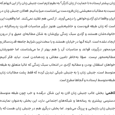
زنان بیشتر ایستاده تا حمایت از زنان کارگر؟ به نظرم لازم است جنبش زنان را از این اتهام که
نسبت به مطالبات معیشتی زنان فرودست بی‌اعتناست، مبرا بدانیم. فعالان جنبش زنان در
ایران واقعا ادای آزادی‌خواهی را درنمی‌آورند. از کسی هم تقلید نمی‌کنند. اما واقعیت این
است که زنان طبقه فرودست و حاشیه‌نشین هنوز درگیر مناسبات قدرتِ پدرسالارانه در
خانواده‌شان هستند و آزادی سبک زندگی برای‌شان به شکل مطالبه‌ای عمیق و از درون
ایجاد نشده است. البته آنها در خیابان هستند و با سخت‌ترین شرایط جامعه قدرت‌سالار و
مردمحور درگیرند، قواعد و مناسبات آن را هم بهتر از ما می‌شناسند، اما حضورشان
مطالبه‌محور نیست. صرفا به‌خاطر تامین معاش‌ و زنده‌ماندن است. نباید فکر کنیم
خواهان استقلال بودن و مطالبه آزادی در انتخاب سبک زندگی که غالبا متعلق به طبقه
متوسط است، جنبش زنان را به جنبش شیکی تبدیل کرده که فقط پشت مطالبات زنان
طبقه متوسط ایستاده و آنجاها مطرح است.
کاظمی:
بخش غالب جنبش زنان الان به این شکل درآمده و خب چون طبقه متوسط
دسترسی بیشتری به رسانه‌ها و شبکه‌های اجتماعی دارد، این بخش به‌عنوان نماینده
جنبش زنان بازنمایی و پررنگ می‌شود. اما بخش دیگری هم در جنبش زنان هست که با