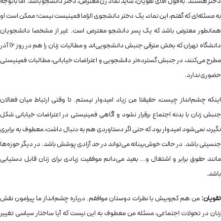
دختر هستند. به قول آقای تقویان، شاید نماد زن معترض، دختر دانشجو باشد. اما باتوجه
به مسئله‌ای که گفتم، این نماد، یک دختر دانشجوی الزاما فمینیست نیست؛ ممکن است او
همانطور معترض باشد که یک پسر دانشجو معترض است. غیر از مشخصا دانشجویان
دانشگاه تهران که بخش مترقی جنبش دانشجویی‌اند و مطالبات زنان را هم در روز 16 آذر
مطرح می‌کنند، در جنبش گسترده‌تر دانشجویی و اعتراضات خیابانی، مطالبات فمینیستی
حضوری ندارد.
اینکه چشم‌انداز چیست، حقیقتا من زیاد امیدوار نیستم. تا وقتی ارتباط میان فعالان
جنبش زنان با بدنه اجتماع برقرار نشود و آگاهی فمینیستی در اعتراضات خیابانی شکل
نگیرد، نمی‌شود امیدوار بود که حتی اگر دستاوردی هم به دنبال داشت، معطوف به برابری
جنسیتی باشد. در حالت خوش‌بینانه می‌تواند در حد آزادی پوشش باشد. در دیگر حوزه‌ها
مانند حقوق برابر و اشتغال و… بعید می‌دانم موفقیت زیادی برای زنان قابل دستیابی
باشد.
تقویان:
من هم کم‌وبیش با نظرات دوستان موافقم. درباره چشم‌انداز ما پیرامون نقش
زنان در تحولات اجتماعی، مسئله من معطوف به این نیست که آیا ساختار سیاسی تغییر