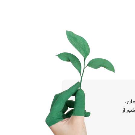
ان،
کشور
از