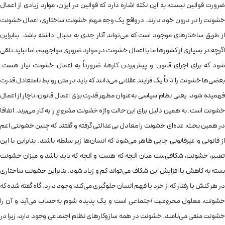
ضرورت قوانین نیست، به این نکته اشاره دارد که قوانین در ایران، موارد زیادی از اعمال
خشونت را در درون خود دارند. درواقع یک وجه مهم خشونت ساختاری، اعمال خشونت
از طریق ساختارهای موجود است که می‌تواند آثار جدی به دنبال داشته باشد. بنابراین
اگرچه در بسیاری از کشورها ما با اعمال خشونت در موارد ضروری مواجهیم، اما نباید تلقی
شود که برای اجرای قانون و پیش‌بردن کارها، ضرورتاً به اعمال خشونت نیاز هست.
بعضی‌ها خشونت را ذاتاً یک فرایند عقلانی می‌دانند که باید در متن روابط نامتعادل قدرت
فهمیده شود. یعنی نظام سیاسی به‌عنوان مظهر قدرت برای اعمال قانون، ناچار از اعمال
خشونت است. به همین دلیل برای این حالت واژه
خشونت مشروع
را به کار می‌برند. اتفاقا
در همین بحث، عده‌ای خشونت را معادل بی‌عدالتی گرفته و گفتند که چنین خشونتی اعم
از قانونی و غیرقانونی جایی ظاهر می‌شود که انسان‌ها زیر سلطه باشند. بنابراین با این
تعبیر، خشونت، شکافی‌ست میان آنچه که هست و آنچه که باید باشد و میزان خشونت
بسته به کاهش یا افزایش این شکاف می‌تواند کم و زیاد شود. بنابراین خشونت ساختاری
در هر کنش یا رفتار که از خرد یا فهم انسان جلوگیری می‌کند، وجود دارد. گاه گفته شده که
شونت، معلول
محرومیت اجتماعی
است و یک پدیده‌ شوم به‌حساب می‌آید و آن را
خشونت منفی می‌نامند. خشونت در همه‌ سازوکارهای نظام اجتماعی وجود دارد، زیرا در