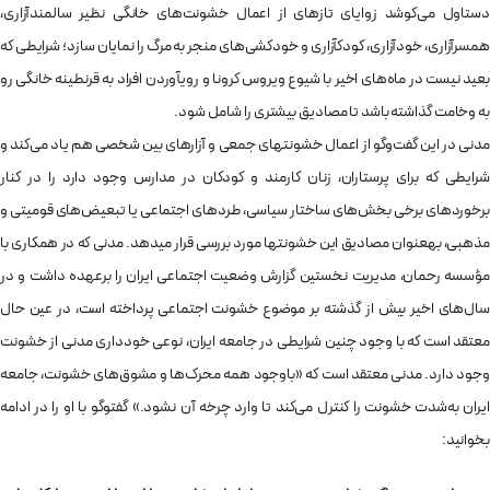
دست‎اول می‌کوشد زوایای تازه‎ای از اعمال خشونت‌های خانگی نظیر سالمندآزاری،
همسرآزاری، خودآزاری، کودک‎آزاری و خودکشی‌های منجر به مرگ را نمایان سازد؛ شرایطی که
بعید نیست در ماه‌های اخیر با شیوع ویروس کرونا و روی‎آوردن افراد به قرنطینه خانگی رو
به وخامت گذاشته باشد تا مصادیق بیشتری را شامل شود.
مدنی در این گفت‌وگو از اعمال خشونت‎های جمعی و آزارهای بین‌ شخصی هم یاد می‌کند و
شرایطی که برای پرستاران، زنان کارمند و کودکان در مدارس وجود دارد را در کنار
برخوردهای برخی بخش‌های ساختار سیاسی، طردهای اجتماعی یا تبعیض‌های قومیتی و
مذهبی، به‎عنوان مصادیق این خشونت‎ها مورد بررسی قرار می‎دهد. مدنی که در همکاری با
مؤسسه رحمان، مدیریت نخستین گزارش وضعیت اجتماعی ایران را برعهده داشت و در
سال‌های اخیر بیش از گذشته بر موضوع خشونت اجتماعی پرداخته است، در عین حال
معتقد است که با وجود چنین شرایطی در جامعه‌ ایران، نوعی خودداری مدنی از خشونت
وجود دارد. مدنی معتقد است که «باوجود همه‌ محرک‌ها و مشوق‌های خشونت، جامعه‌
ایران به‌شدت خشونت را کنترل می‌کند تا وارد چرخه‌ آن نشود.» گفت‎وگو با او را در ادامه
بخوانید: