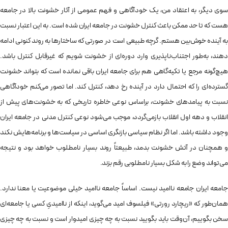
سوی دیگر، به اعتقاد من، یک خودآگاهی و فهم عمومی از آثار خشونت بالا در جامعه
هست که تا حد ممکن باعث کنترل خشونت در جامعه‌ ایران شده است. به این اعتبار نسبت
به آینده خوش‌بین هستم. گرچه طبیعی است در صورتی که ساختارها به روند کنونی‌ ادامه
دهند، به‌طور اجتناب‌ناپذیری وارد دوره‌ای از خشونت شویم که غیرقابل کنترل باشد.
هیچ‌گونه مرجع یا تکیه‌گاهی هم برای جامعه‌ ایران باقی نمانده است که بتواند خشونت
گسترده‌ای را که احتمال دارد در آینده رخ دهد، کنترل کند. اما تصور می‌کنم خودآگاهی
نسبت به پیامدهای خشونت، براساس نوعی خاطره‌ تاریخی که به خشونت‌های پیش از
انقلاب و دهه‌ اول انقلاب بازمی‌گردد، موجب می‌شود نوعی کنترل مدنی در جامعه‌ ایران
وجود داشته باشد. اما اگر نظام سیاسی بازنگری اساسی در سیاست‌ها و برنامه‌هایش نکند
و همچنان در آتش خشونت بدمد، طبیعتاً روند بسیار نامطلوب خواهد بود و نتیجه‌
می‌تواند وضع را به شکل بسیار نامطلوبی رقم بزند.
جامعه‌ ایران جامعه‌ ناامید نیست. اساساً جامعه‌ ناامید خیلی موضوعیت یا معنا ندارد.
همان‌طور که «ریچارد رورتی» فیلسوف امید می‌گوید، اینکه از ناامیدیِ کسی یا جامعه‌ای
سخن بگوییم، آن‌وقت باید بگویید نسبت به چه چیزی امیدوار است و نسبت به چه چیزی