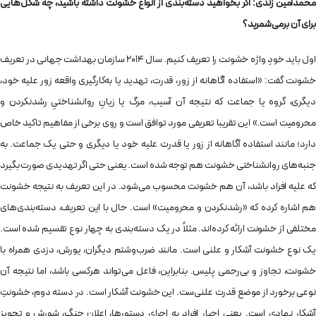
محمدامین زندی: اگر بخواهید دسته‌بندی از انواع خشونت داشته باشید، چه شکل‌هایی
برای آن برمی‌‌شمرید؟
اول باید خودِ واژه‌ خشونت را تعریف کنیم. سال 2014 سازمان بهداشت جهانی در تعریف
خشونت ‌گفت: «استفاده آگاهانه از زور، قدرت، تهدید یا به‌کارگیری واقعه‌ زور علیه خود،
دیگری، گروه یا جماعت که نتیجه‌ آن آسیب، مرگ یا زیانِ روانشناختیِ رشدنکردن و
محرومیت است.» این تقریبا تعریفی مورد توافق است و روی برخی از مفاهیم تاکید خاص
دارد؛ مانند استفاده آگاهانه از زور یا قدرت علیه خود یا دیگری و حتی یک جماعت. به
جنبه‌های روانشناختی خشونت هم توجه شده است. یعنی حتی اگر تهدیدی صورت بگیرد
که علیه افراد باشد، آن هم خشونت محسوب می‌شود. در این تعریف به نتیجه‌ خشونت
هم اشاره کرده که «رشدنکردن و محرومیت» است. حال با این تعریف، دسته‌بندی‌های
مختلفی از خشونت ارائه کرده‌اند. مثلاً در یک دسته‌بندی به چهار نوع تقسیم شده است.
یک نوع خشونت آشکار و علنی است. مانند ضرب‌وشتم دیگران، یورش، دزدی همراه با
خشونت، تجاوز و بی‌رحمی پلیس. بنابراین، فاعل می‌تواند هرکسی باشد، اما نتیجه‌ آن
نوعی برخورد از موضع قدرت علنی‌ست. این خشونت آشکار است. در دسته‌ دوم، خشونتِ
آشکارِ نهادی است. یعنی اجبار افراد به اجرای دستورها، اعلان جنگ، شورش و تجویز