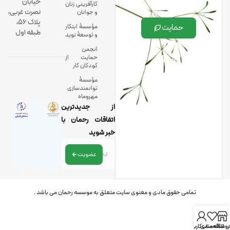
خیابان
کارآفرینی زنان
نصرت غربی،
و جوانان
پلاک 56،
حمایت
مؤسسۀ ابتکار
طبقه اول
و توسعۀ نوید
انجمن
حمایت از
کودکان کار
مؤسسۀ
توانمندسازی
مهروماه
از جدیدترین
اتفاقات رحمان با
خبر شوید
عضویت
تمامی حقوق مادی و معنوی سایت متعلق به موسسه رحمان می باشد .
روشگاه
علاقه مندی
حساب کاربری