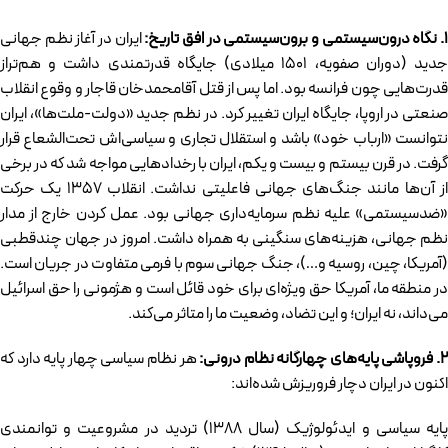
.
نگاه درون‌سیستمی و برون‌سیستمی در افق تاریخ:
ایران در آغاز نظم جهانی
جدید (دوران صفویه، ۱۵۰۱ میلادی) جایگاه قدرتمندی داشت و هم‌تراز
قدرت‌هایی چون فرانسه بود. اما پس از قتل آقامحمدخان قاجار و وقوع انقلاب
صنعتی در اروپا، جایگاه ایران تغییر کرد. در نظم جدید «دولت-ملت‌ها»، ایران
نتوانست «ارباب خود» باشد و استقلال تجاری و سیاسی‌اش تحت‌الشعاع قرار
گرفت. در قرن بیستم و بیست و یکم، ایران با رخدادهایی مواجه شد که در برخی
از آن‌ها مانند جنگ‌های جهانی فاعلیتی نداشت. انقلاب ۱۳۵۷ یک حرکت
«ضدسیستمی» علیه نظم سرمایه‌داری جهانی بود. عمل کردن خارج از مدار
نظم جهانی، هزینه‌های سنگینی به همراه داشت. امروز در جهان چندقطبی
(آمریکا، چین، روسیه و…)، جنگ جهانی سوم با فرمی متفاوت در جریان است.
در منطقه ما، آمریکا حق ویژه‌ای برای خود قائل است و هژمونی را حق اسرائیل
می‌داند، نه ایران؛ و این تضاد، وضعیت ما را متاثر می‌کند.
.
فروپاشی پایه‌های چهارگانه نظام درونی:
هر نظام سیاسی چهار پایه دارد که
اکنون در ایران دچار فروریزش شده‌اند:
پایه سیاسی و ایدئولوژیک (سال ۱۳۸۸) تردید در مشروعیت و توانمندی