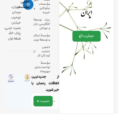
نشانی
مؤسسات
ایران
مؤسسه:
تهران،
نیکوکاری و
میدان
خیریه
توحید،
بنیاد توسعۀ
خیابان
کارآفرینی زنان
نصرت غربی،
و جوانان
پلاک 56،
حمایت
مؤسسۀ ابتکار
طبقه اول
و توسعۀ نوید
انجمن
حمایت از
کودکان کار
مؤسسۀ
توانمندسازی
مهروماه
از جدیدترین
اتفاقات رحمان با
خبر شوید
عضویت