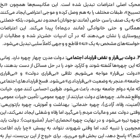
محرک اصلی اعتراضات تبدیل شده است. این مکانیسم‌ها همچون «نخ
تسبیح»، طبقات مختلف را به هم وصل کرده و موجی اعتراضی ایجاد می‌کنند
که به یک صنف یا سن خاص (مانند نوجوانان) محدود نمی‌شود، بلکه خصلتی
همگانی و حتی خانوادگی (مانند دی‌ماه) پیدا می‌کند. این اعتراضات
پیوستاری را نشان می‌دهند که در آن ادبیات خشن‌تر شده و مطالبات از
خواسته‌های مشخص به یک «نه» قاطع و وجهی کاملاً سلبی تبدیل می‌شود.
.
دولت بی‌قرار و نقض قرارداد اجتماعی:
دولت مدرن چهار چهره دارد. زمانی
که این چهره‌ها آشفته شوند و کارکرد خود را در حل مسائل از دست بدهند، با
«دولت بی‌قرار» مواجه می‌شویم. تلاقی «بی‌قراری دولت» و «بی‌قراری
جامعه»، منجر به وضعیت «بی‌قراردادی» می‌شود. فسخ قراردادهای اجتماعی
که مایه دوام جامعه بوده، باعث می‌شود طرفین احساس کنند مورد خیانت
واقع شده‌اند. چهره‌های دولت عبارتند از: چهره عمومی: تأمین خیرات عمومی
(امنیت، رفاه، آزادی)، چهره خدماتی: بهداشت و آموزش، چهره بازتوزیعی:
وقتی دولت عمر و مالیات مردم را می‌گیرد اما رفاه و شغلی ایجاد نمی‌کند، این
چهره تیره می‌شود و در نهایت چهره انحصاری اجبار (مشروعیت): دولت باید
مجرمین را تنبیه کند، اما وقتی شهروند نتواند به پرسش «چرا باید اطاعت
کنم؟» پاسخ دهد، این بخش فرو می‌ریزد. برای خروج از این بن‌بست، نیاز به