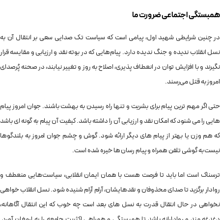
همبستگی اجتماعی ضرورت ما
در چنین شرایطی شهید اول، پیامی است که سیاست تک صدایی سعی بر انتقال آن به
نسل انقلاب ندیده و جنگ ندیده دارد. پیام‌هایی که در بوته نقد و ارزیابی و مقایسه قرار
نگیرند و با افزایش توان در انعطاف پذیری، اصلاح به روز و تغییر نیابند، در صحنه پُرصدای
امروز به قتل می‌رسند.
حتی اگر مهم ترین پیام برای بشریت و تنها راه رسیدن به بهشت باشند. جوان امروز پیام
هایی را می شنود که امکان نقد و ارزیابی آن را داشته باشد. کیفیت آن پیام به گونه ای باشد
که هم وزن یا بهتر از پیام های دیگر ارائه شود. گوش و چشم جوان امروز به بلندگوها
نیست به گوشی تلفن همراه و پیام رسان ها خیره شده است.
ترسناک است اما باید تا فرصت هست با همان ایمان انقلابی، سیاست‌هایی منعطف و
روادار برگزید تا صدای محذوفان و نقدهایشان، آرام آرام شنیده شود. نسل انقلاب خواهی
نخواهی در حال انتقال قدرت به نسل های بعد است چه خوب که این انتقال آگاهانه،
دغدغه مند و روادارانه باشد تا همبستگی و همراهی اکثریت جامعه را به ارمغان آورد.