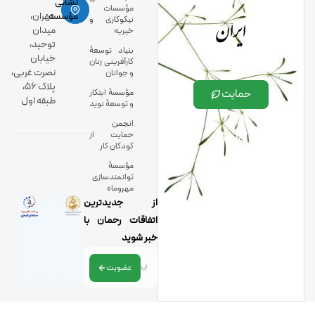
نشانی
مؤسسات
ایران
مؤسسه:
تهران،
نیکوکاری و
میدان
خیریه
توحید،
بنیاد توسعۀ
خیابان
کارآفرینی زنان
نصرت غربی،
و جوانان
پلاک 56،
حمایت
مؤسسۀ ابتکار
طبقه اول
و توسعۀ نوید
انجمن
حمایت از
کودکان کار
مؤسسۀ
توانمندسازی
مهروماه
از جدیدترین
اتفاقات رحمان با
خبر شوید
عضویت