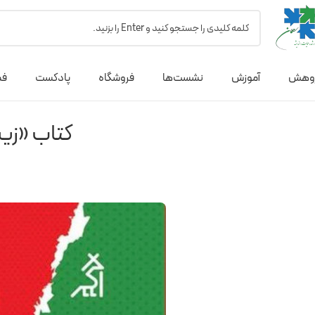
وهش
آموزش
نشست‌ها
فروشگاه
پادکست
فص
کتاب «زی