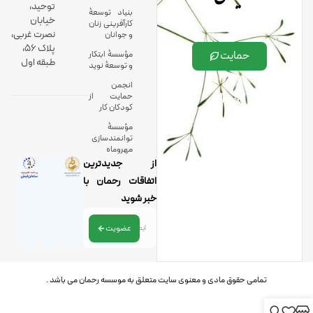
توحید،
بنیاد توسعۀ
خیابان
کارآفرینی زنان
نصرت غربی،
و جوانان
پلاک 56،
حمایت
مؤسسۀ ابتکار
طبقه اول
و توسعۀ نوید
انجمن
حمایت از
کودکان کار
مؤسسۀ
توانمندسازی
مهروماه
از جدیدترین
اتفاقات رحمان با
خبر شوید
عضویت
تمامی حقوق مادی و معنوی سایت متعلق به موسسه رحمان می باشد .