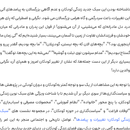
ناشناخته بودن این سبک جدید زندگی کودکان و عدم آگاهی بزرگسالان به پیامدهای آتی
این تغییرات، باعث سردرگمی و گاه هراس بزرگسالان می شود. نگرانی و اضطرابی که پای هر
درد دل مادرانه‌ای که می‌نشینی، از آن می‌شنوی! از قول این پدران و مادرانی که میان
خودشان و فرزندانشان تفاوت از زمین تا آسمان می‌بینند، بسیار شنیده‌ایم که “کی زمان ما
اینجوری بود؟”، “بچه‌های الان که بچه نیستن، گودزیلان!”، “ما بچه بودیم، آنقدر پررو و
گستاخ نبودیم!”، “مدام سرشون توی تبلت و گوشیه!” “نمی‌شه به این بچه‌ها، تو گفت!” و
بسیاری دیگر از این دست جمله‌ها، که نشان از تغییر کودکان امروز و همپای آن، نگرانی
والدین دارد!
با توجه به این مشاهدات از یک سو و توجه کمتر به کودکان و دوران کودکی در پژوهش ها
و سیاست‌گذاری‌ها از سوی دیگر، بر آن شدیم تا با شناخت ویژگی های سبک نوین زندگی
کودکان، با پنج محور “خانواده”، “نظام آموزشی”، “محصولات مصرفی و اسباب‌بازی”،
“اوقات فراغت” و “سیاست‌گذاری در حوزه کودکان”، در مجموعه نشست های “
سبک
زندگی کودکان؛ تغییرات و پیامدها
”، عوامل تاریخی و اجتماعی منجر به این امر را
بشناسیم و گامی در جهت درک بهتر فضای زندگی کودکان در دنیای جدید برداریم. با درک