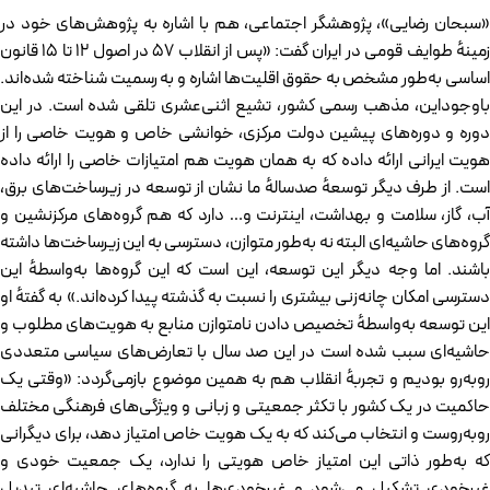
«سبحان رضایی»، پژوهشگر اجتماعی، هم با اشاره به پژوهش‌های خود در
زمینهٔ طوایف قومی در ایران گفت: «پس از انقلاب ۵۷ در اصول ۱۲ تا ۱۵ قانون
اساسی به‌طور مشخص به حقوق اقلیت‌ها اشاره و به رسمیت شناخته شده‌اند.
باوجوداین، مذهب رسمی کشور، تشیع اثنی‌عشری تلقی شده است. در این
دوره و دوره‌های پیشین دولت مرکزی، خوانشی خاص و هویت خاصی را از
هویت ایرانی ارائه داده که به همان هویت هم امتیازات خاصی را ارائه داده
است. از طرف دیگر توسعهٔ صدسالهٔ ما نشان از توسعه در زیرساخت‌های برق،
آب، گاز، سلامت و بهداشت، اینترنت و… دارد که هم گروه‌های مرکزنشین و
گروه‌های حاشیه‌ای البته نه به‌طور متوازن، دسترسی به این زیرساخت‌ها داشته
باشند. اما وجه دیگر این توسعه، این است که این گروه‌ها به‌واسطهٔ این
دسترسی امکان چانه‌زنی بیشتری را نسبت به گذشته پیدا کرده‌اند.» به گفتهٔ او
این توسعه به‌واسطهٔ تخصیص دادن نامتوازن منابع به هویت‌های مطلوب و
حاشیه‌ای سبب شده است در این صد سال با تعارض‌های سیاسی متعددی
روبه‌رو بودیم و تجربهٔ انقلاب هم به همین موضوع بازمی‌گردد: «وقتی یک
حاکمیت در یک کشور با تکثر جمعیتی و زبانی و ویژگی‌های فرهنگی مختلف
روبه‌روست و انتخاب می‌کند که به یک هویت خاص امتیاز دهد، برای دیگرانی
که به‌طور ذاتی این امتیاز خاص هویتی را ندارد، یک جمعیت خودی و
غیرخودی تشکیل می‌شود و غیرخودی‌ها به گروه‌های حاشیه‌ای تبدیل