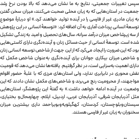
سپس تغییرات جمعیتی، نتایج به ما نشان می‌دهد که بالا بودن نرخ رشد
جمعیت در استان‌هایی که به زبان محلی صحبت می‌کنند، میزان سخن گفتن
به زبان مادری غیر از فارسی را در آینده تولید خواهند کرد.» او دربارهٔ موضوع
توسعهٔ انسانی پرداخت آماری به آن اضافه کرد: «توسعهٔ انسانی در این پژوهش
از سه زیرشاخص میزان درآمد سرانه، سال‌های تحصیل و امید به زندگی تشکیل
شده است. توسعهٔ انسانی از حیث مسائل زنان و آینده‌نگری دارای کاستی‌هایی
بود که این ضرورت را ایجاد می‌کرد که از این جهت از شاخص توسعه انسانی زنان
و شاخص میزان بیکاری جوانان برای آینده‌نگری به‌عنوان شاخص مکمل که
دارای اهمیت به‌سزایی است، در نظر گرفتیم. یافته‌ها نشان می‌دهد که قومیت
نقش محوری در نابرابری ندارد، ولی استان‌های مرزی که با غلبهٔ حضور اقوام
مواجهند، از محرومیت رنج می‌برند و شاخص‌های مکمل نشان دادند که این
وضعیت در آینده ادامه خواهد داشت.» به گفتهٔ این پژوهشگر، استان‌هایی
مثل آذربایجان شرقی، آذربایجان غربی، اردبیل، ایلام، چهارمحال‌و بختیاری،
سیستان‌وبلوچستان، کردستان، کهگیلویه‌و‌بویراحمد داری بیشترین میزان
سخنوران به زبان غیر از فارسی هستند.