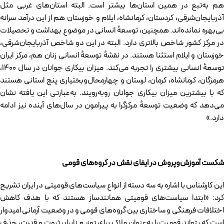
هم به‌تبع در همین استان‌ها بیشتر است. البته استان‌های غربی مثل
آذربایجان‌شرقی، کردستان، کرمانشاه، ایلام و خوزستان هم از این درآمد سرانه
بی‌بهره نمانده‌اند. همچنین، توسعهٔ انسانی در موضوع بهداشت و تحصیلات
در مرکز کشور شاخص بالاتری دارد. البته در این دو شاخص آذربایجان‌شرقی،
خوزستان و ایلام استثنا هستند. در نقشهٔ توسعهٔ انسانی زنان هم، مرکز ایران
توسعهٔ انسانی بیشتری را تجربه می‌کند. میزان بیکاری جوانان در سال ۱۴۰۰،
هرمزگان، کرمانشاه، کرمان، لرستان و چهارمحال‌وبختیاری پنج استانی هستند
که با بیشترین میزان بیکاری جوانان روبه‌رویند. به‌عبارتی این یافته نشان
می‌دهد که وضعیت توسعهٔ مرکزگرا به پیرامون در سال‌های آینده نیز ادامه
دارد.»
شکست آموزش‌وپروش در ایفای نقش در گروه‌های قومی
این کارشناس با اشاره به سه دسته از انواع سیاست‌های قومیتی در ایران تشریح
کرد:‌ «ابتدا سیاست‌های قومیتی همانندساز هستند که با هدف کاهش
اختلافات فرهنگی و ساختاری بین گروه‌های قومی و در وضعیت آرمانی امیدوار
است که بتواند قومیت را به‌عنوان ملاک برای توزیع نابرابر ثروت و قدرت، حذف