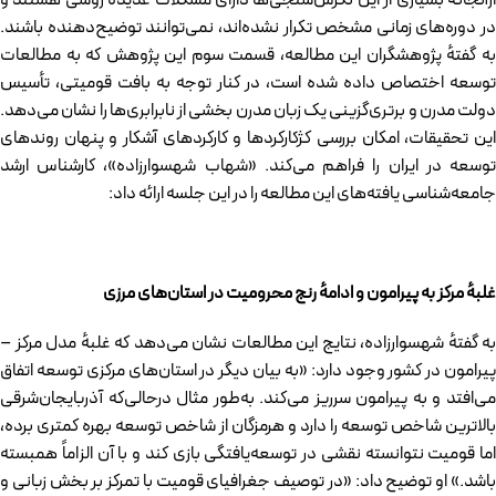
ازآنجاکه بسیاری از این نگرش‌سنجی‌ها دارای مشکلات عدیده‌ٔ روشی هستند و
در دوره‌های زمانی مشخص تکرار نشده‌اند، نمی‌توانند توضیح‌دهنده باشند.
به گفتهٔ پژوهشگران این مطالعه، قسمت سوم این پژوهش که به مطالعات
توسعه اختصاص داده شده است، در کنار توجه به بافت قومیتی، تأسیس
دولت مدرن و برتری‌گزینی یک زبان مدرن بخشی از نابرابری‌ها را نشان می‌دهد.
این تحقیقات، امکان بررسی کژکارکرد‌ها و کارکردهای آشکار و پنهان روندهای
توسعه در ایران را فراهم می‌کند. «شهاب شهسوارزاده»، کارشناس ارشد
جامعه‌شناسی یافته‌های این مطالعه را در این جلسه ارائه داد:
غلبه
مرکز به پیرامون و ادامه
رنج محرومیت در استان‌های مرزی
به گفتهٔ شهسوارزاده، نتایج این مطالعات نشان می‌دهد که غلبهٔ مدل مرکز –
پیرامون در کشور وجود دارد: «به بیان دیگر در استان‌های مرکزی توسعه اتفاق
می‌افتد و به پیرامون سرریز می‌کند. به‌طور مثال درحالی‌که آذربایجان‌شرقی
بالاترین شاخص توسعه را دارد و هرمزگان از شاخص توسعه بهره کمتری برده،
اما قومیت نتوانسته نقشی در توسعه‌یافتگی بازی کند و با آن الزاماً همبسته
باشد.» او توضیح داد: «در توصیف جغرافیای قومیت با تمرکز بر بخش زبانی و