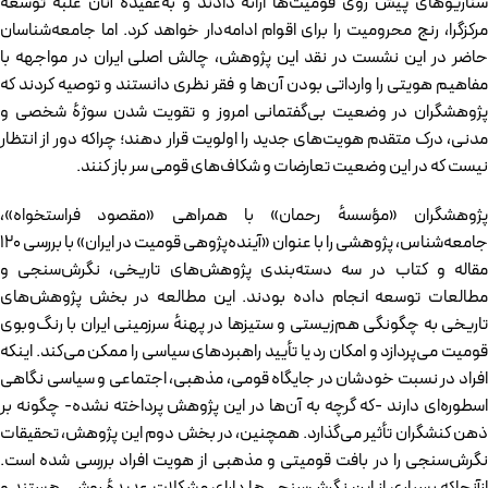
سناریو‌های پیش‌ روی قومیت‌ها ارائه دادند و به‌عقیدهٔ آنان غلبهٔ توسعهٔ
مرکزگرا، رنج محرومیت را برای اقوام ادامه‌دار خواهد کرد. اما جامعه‌شناسان
حاضر در این نشست در نقد این پژوهش، چالش اصلی ایران در مواجهه با
مفاهیم هویتی را وارداتی بودن آن‌ها و فقر نظری دانستند و توصیه کردند که
پژوهشگران در وضعیت بی‌گفتمانی امروز و تقویت شدن سوژهٔ شخصی و
مدنی، درک متقدم هویت‌های جدید را اولویت قرار دهند؛ چراکه دور از انتظار
نیست که در این وضعیت تعارضات و شکاف‌های قومی سر باز کنند.
پژوهشگران «مؤسسهٔ رحمان» با همراهی «مقصود فراستخواه»،
جامعه‌شناس، پژوهشی را با عنوان «آینده‌پژوهی قومیت‌ در ایران» با بررسی ۱۲۰
مقاله و کتاب در سه دسته‌بندی پژوهش‌های تاریخی، نگرش‌سنجی و
مطالعات توسعه انجام داده بودند. این مطالعه در بخش پژوهش‌های
تاریخی به چگونگی هم‌زیستی و ستیز‌ها در پهنهٔ سرزمینی ایران با رنگ‌وبوی
قومیت می‌پردازد و امکان رد یا تأیید راهبردهای سیاسی را ممکن می‌کند. اینکه
افراد در نسبت خودشان در جایگاه قومی، مذهبی، اجتماعی و سیاسی نگاهی
اسطوره‌ای دارند -که گرچه به آن‌ها در این پژوهش پرداخته نشده- چگونه بر
ذهن کنشگران تأثیر می‌گذارد. همچنین، در بخش دوم این پژوهش، تحقیقات
نگرش‌سنجی را در بافت قومیتی و مذهبی از هویت افراد بررسی شده است.