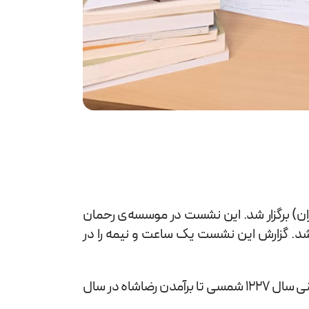
ان) برگزار شد. این نشست در موسسه‌ی رحمان
وهشگاه علوم انسانی و مطالعات فرهنگی_ دوشنبه ۲ خرداد 1401 انجام شد. گزارش این نشست یک ساعت و نیمه را در
سمیه توحیدلو صحبت‌های خود را با تعریف دوران مشروطه آغاز کرد:« در این سخنرانی از ابتدای روی کارآمدن ناصرالدین شاه یعنی سال 1227 شمسی تا برآمدن رضاشاه در سال