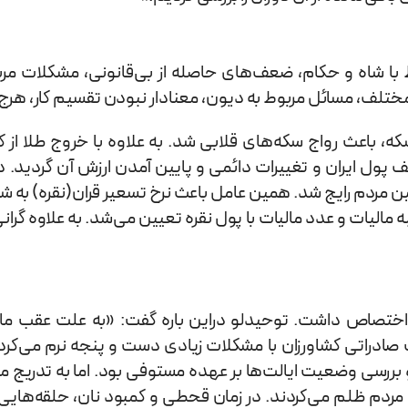
با شاه و حکام، ضعف‌های حاصله از بی‌قانونی، مشکلات م
مختلف، مسائل مربوط به دیون، معنادار نبودن تقسیم کار، هرج 
 باعث رواج سکه‌های قلابی شد. به علاوه با خروج طلا از ک
 پول ایران و تغییرات دائمی و پایین آمدن ارزش آن گردید. در
مردم رایج شد. همین عامل باعث نرخ تسعیر قران(نقره) به شاه
صاص داشت. توحیدلو دراین باره گفت: «به علت عقب ماند
ادراتی کشاورزان با مشکلات زیادی دست و پنجه نرم می‌کردن
بررسی وضعیت ایالت‌ها بر عهده مستوفی بود. اما به تدریج 
دم ظلم می‌کردند. در زمان قحطی و کمبود نان، حلقه‌های