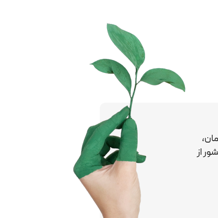
ان،
کشور
از