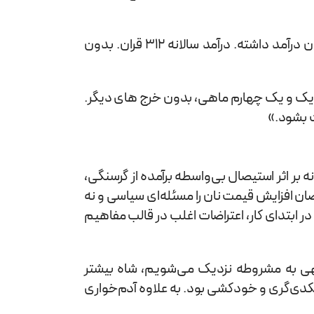
این استاد دانشگاه درباره‌ی وضعیت معیشت مردم در آن دوران به نقل از احمد سیف گفت: «یک کارگر معمولی روزی یک قران درآمد داشته. درآمد سالانه 312 قران. بدون
 3 عدد در دو روز ، گوشت گوسفند 3 کیلو در دو روز ، تخم‌مرغ 26 عدد، ماهی شور یک و یک چهارم ماهی، بدون خرج های دیگر.
بر اثر استیصال بی‌واسطه برآمده از گرسنگی،
رضان افزایش قیمت نان را مسئله‌ای سیاسی و نه
ر ابتدای کار، اعتراضات اغلب در قالب مفاهیم
تهی به مشروطه نزدیک می‌شویم، شاه بیشتر
 تکدی‌گری و خودکشی بود. به علاوه آدم‌خواری