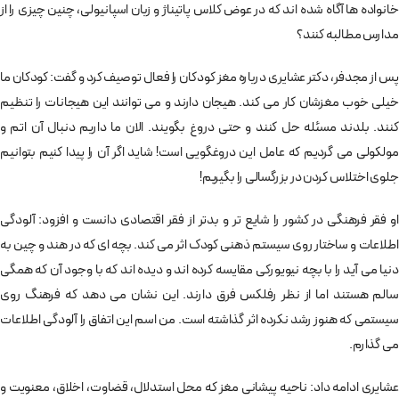
خانواده ها آگاه شده اند که در عوض کلاس پاتیناژ و زبان اسپانیولی، چنین چیزی را از
مدارس مطالبه کنند؟
پس از مجدفر، دکتر عشایری درباره مغز کودکان را فعال توصیف کرد و گفت: کودکان ما
خیلی خوب مغزشان کار می کند. هیجان دارند و می توانند این هیجانات را تنظیم
کنند. بلدند مسئله حل کنند و حتی دروغ بگویند. الان ما داریم دنبال آن اتم و
مولکولی می گردیم که عامل این دروغگویی است! شاید اگر آن را پیدا کنیم بتوانیم
جلوی اختلاس کردن در بزرگسالی را بگیریم!
او فقر فرهنگی در کشور را شایع تر و بدتر از فقر اقتصادی دانست و افزود: آلودگی
اطلاعات و ساختار روی سیستم ذهنی کودک اثر می کند. بچه ای که در هند و چین به
دنیا می آید را با بچه نیویورکی مقایسه کرده اند و دیده اند که با وجود آن که همگی
سالم هستند اما از نظر رفلکس فرق دارند. این نشان می دهد که فرهنگ روی
سیستمی که هنوز رشد نکرده اثر گذاشته است. من اسم این اتفاق را آلودگی اطلاعات
می گذارم.
عشایری ادامه داد: ناحیه پیشانی مغز که محل استدلال، قضاوت، اخلاق، معنویت و