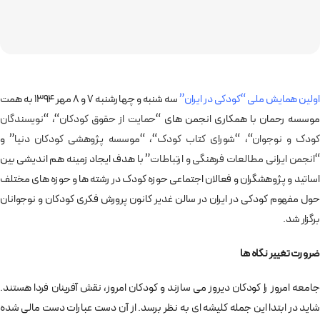
اولین همایش ملی “کودکی در ایران”
سه شنبه و چهارشنبه ٧ و ٨ مهر ١٣٩۴ به همت
موسسه رحمان با همکاری انجمن های “
حمایت از حقوق کودکان
“، “
نویسندگان
کودک و نوجوان
“، “
شورای کتاب کودک
“، “
موسسه پژوهشی کودکان دنیا
” و
“
انجمن ایرانی مطالعات فرهنگی و ارتباطات
” با هدف ایجاد زمینه هم اندیشی بین
اساتید و پژوهشگران و فعالان اجتماعی حوزه‎ کودک در رشته ها و حوزه های مختلف
حول مفهوم کودکی در ایران در سالن غدیر کانون پرورش فکری کودکان و نوجوانان
برگزار شد.
ضرورت تغییر نگاه ها
جامعه امروز را کودکان دیروز می سازند و کودکان امروز، نقش آفرینان فردا هستند.
شاید در ابتدا این جمله کلیشه ای به نظر برسد. از آن دست عبارات دست مالی شده