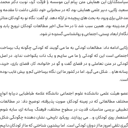
سیاستگذاران این همایش متن پیام این موسسه را قرائت کرد، نوبت دکتر محمد
سعید زکایی، دبیر علمی همایش بود که در سخنرانی خود تلاش داشت تا مقدمه و
مدخلی برای ورود به بحث های پیچیده تر ارائه دهد. او گفت: نگاه نو به کودکان متاثر
از مدرنیته بود. همین سبب شد تا در 100 سال اخیر مطالعات کودکان ترویج یابد و
نگاه از ابعاد زیستی، اجتماعی و روانشناسی گسترده تر شود.
زکایی ادامه داد: مطالعات کودکی به ما می گویند که کودکی چگونه یک برساخت
اجتماعی است این که کودکی را ما می سازیم و یک ذات یکنواخت ندارد. در اصل
کودکی در متن تعاملی و در فضای گفت و گو در خانواده، کار، فضای بازی، خرید،
رسانه ها و… شکل می گیرد. اما در کشور ما این نگاه برساختی کم و بیش غایب بوده
است.
عضو هیئت علمی دانشکده علوم اجتماعی دانشگاه علامه طباطبایی درباره انواع
مختلف مطالعاتی که در زمینه کودکان صورت پذیرفته، توضیح داد: در مطالعات
تطبیقی بررسی مناسبات قدرت در سطوح مختلف، فرهنگ رسانه ای، سایه شوم
استعمار روی کودکان و… می پردازند. رویکرد تاریخی، نشان دهنده چگونگی شکل
گیری تلقی امروز ما از دوران کودکی است. اما بیشترین شناختی که ما از کودکان داریم