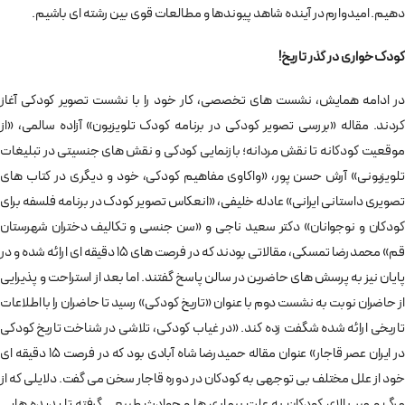
دهیم. امیدوارم در آینده شاهد پیوندها و مطالعات قوی بین رشته ای باشیم.
کودک خواری در گذر تاریخ!
در ادامه همایش، نشست های تخصصی، کار خود را با نشست تصویر کودکی آغاز
کردند. مقاله «بررسی تصویر کودکی در برنامه کودک تلویزیون» آزاده سالمی، «از
موقعیت کودکانه تا نقش مردانه؛ بازنمایی کودکی و نقش های جنسیتی در تبلیغات
تلویزیونی» آرش حسن پور، «واکاوی مفاهیم کودکی، خود و دیگری در کتاب های
تصویری داستانی ایرانی» عادله خلیفی، «انعکاس تصویر کودک در برنامه فلسفه برای
کودکان و نوجوانان» دکتر سعید ناجی و «سن جنسی و تکالیف دختران شهرستان
قم» محمدرضا تمسکی، مقالاتی بودند که در فرصت های 15 دقیقه ای ارائه شده و در
پایان نیز به پرسش های حاضرین در سالن پاسخ گفتند. اما بعد از استراحت و پذیرایی
از حاضران نوبت به نشست دوم با عنوان «تاریخ کودکی» رسید تا حاضران را با اطلاعات
تاریخی ارائه شده شگفت زده کند. «در غیاب کودکی، تلاشی در شناخت تاریخ کودکی
در ایران عصر قاجار» عنوان مقاله حمیدرضا شاه آبادی بود که در فرصت 15 دقیقه ای
خود از علل مختلف بی توجهی به کودکان در دوره قاجار سخن می گفت. دلایلی که از
مرگ و میر بالای کودکان به علت بیماری ها و حوادث طبیعی گرفته تا پدیده هایی