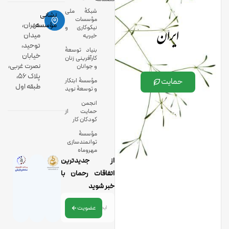
شبکۀ ملی
نشانی
مؤسسات
ایران
مؤسسه:
تهران،
نیکوکاری و
میدان
خیریه
توحید،
بنیاد توسعۀ
خیابان
کارآفرینی زنان
نصرت غربی،
و جوانان
پلاک 56،
حمایت
مؤسسۀ ابتکار
طبقه اول
و توسعۀ نوید
انجمن
حمایت از
کودکان کار
مؤسسۀ
توانمندسازی
مهروماه
از جدیدترین
اتفاقات رحمان با
خبر شوید
عضویت