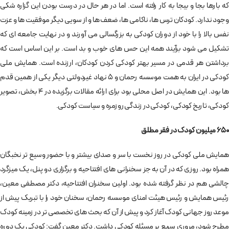
که بارها بجا و بیجا به کار رفته است. اما در هر حال در درست بودن این گزاره شکی
وجود ندارد. کودکان ترس ها، ناکامی ها، ضعف ها و از سویی دیگر موفقیت ها و عزت
نفس بالا را با خود از دوران کودکی به بزرگسالی می آورند و در نهایت جامعه ای که
تشکیل می شود برآیند همه این حس های خوب و بد است. بر این اساس است که
برداشتن هر قدمی در مسیر بهتر کودکی کردن کودکان، ارزنده است. همایش ملی
کودکی در ایران به همت موسسه رحمان و 5 نهاد غیردولتی دیگر یکی از همین قدم
ها بود. این همایش در اصل محلی بود برای ارائه مقالات برگزیده در 4 بخش، تصویر
کودکی، تاریخ کودکی، کودکی در زندگی روزمره و سیاست کودکی.
650 میلیون کودک در فقر مطلق
همایش ملی کودکی در روز نخست با سر و صدای بیشتر و با حضور وسیع تر نخبگان
همراه بود. روزی که در آن به جز سخنرانی های افتتاحیه و برگزاری دو پنل، یک میزگرد
چالشی هم در نظر گرفته شده بود. اولین سخنران افتتاحیه، دکتر مصطفی معین،
رئیس همایش و رئیس هیئت امنای موسسه رحمان، سخنان خود را با تبریک پیش از
موعد روز جهانی کودک آغاز کرد و پیش از آن که بحث های تخصصی تر در زمینه کودک
مطرح شود، مروری سریع بر مسئله کودکی داشت. دکتر معین گفت: کودکی یک دوره