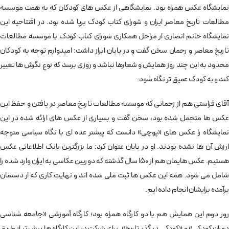
نمایشگاه عکس همراه بود. نمایشگاهی از عکس های کودکان که به همت موسسه
مطالعات تاریخ معاصر ایران و شورای کتاب کودک برپا شده بود. در افتتاحیه این
نمایشگاه خانم انصاری از مراحل همکاری شورای کتاب کودک با موسسه مطالعات
تاریخ معاصر و رحمان سخن گفت و در پایان ابراز داشت: امیدوارم توجه به کودکان
محدود به این چند روز همایش و شعارها نباشد و روزی برسد که نوع نگرش ها تغییر
کند و به کودک عمیق تر نگاه شود.
آقای فراستی هم از زحماتی که موسسه مطالعات تاریخ معاصر در یافتن و حفظ این
عکس ها متحمل شده بود، سخن گفت و بسیاری از عکس های ارائه شده در این
نمایشگاه را عکس های «پوچی» دانست که پیشتر عده ای با نگاه سیاسی متوجه
ارزش آن ها نشده بودند. او در پایان عنوان کرد: ما بزرگترین بانک اطلاعاتی عکس
هستیم. عکس هایمان هم از 150 سال گذشته که دوربین عکاسی به ایران وارد شده را
شامل می شود. همه این عکس ها ثبت ملی شده اند و نهایت کاری که از دستمان
برآمده برایشان انجام داده ایم.
روز دوم این همایش هم با دو کارگاه همراه بود؛ کارگاه آموزشی «جامعه شناسی
دوران کودکی» و «کودکی در گذر تاریخ». برای شرکت در این کارگاه ها پیش تر از طریق