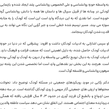
به واسطه حوزه روانشناسی و علی الخصوص روانشناسی رشد ایجاد شده و بازنمایی
کودکی در رسانه ها از قبیل سریال ها و داستان ها همه با دانش روانشناسی گره
خورده است. اما نقدی که به این دیدگاه وارد است این است که کودک را به مثابه
سوژه می بیند. مسیر ترسیم شده خطی است و جبر گرایی این نگاه می تواند به بی
قدرت شدن کودکان بینجامد.
او سپس اشاراتی به ادبیات کودکان داشت و افزود: پیشرفتی که در دنیا در حوزه
ادبیات کودک حاصل شده، به دلیل اهمیتی است که صنعت فراغت و فرهنگ دارد.
ادبیات کودک به دنبال ترویج نگاهی بی واسطه و از درون به کودک و کودکی بوده
است. هرچند به این بخش نیز نقدهایی وارد است اما تخصصی شدن این رشته نیز
مرهون روانشناسی و فلسفه کوک است.
دکتر زکایی در مورد رویکردهای جمعیتی در مسئله کودک توضیح داد: تحولات
محتواها و ارزش های جمعیتی آثار مهمی را روی کودکان گذاشته است. در سه دهه
سن ازدواج و بالطبع آن فرزند آوری در حدود 3، 4 سال افزایش یافته که همگی
دربردارنده معنای اجتماعی هستند. این اتفاق نشان می دهد سیاست عاطفه والدین