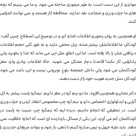
مواردی از این دست است، به طور مرموزی ساخته می شود. و ما می بینیم که بچه
های ما جرات ورزی و شجاعت نقد ندارند. محافظه کار هستند و نمی توانند اعتراض
کنند.
او همچنین به روان رنجوری اطلاعات اشاره کرد و در توضیح این اصطلاح چنین گفت:
کودکان ما اطلاعاتشان بیشتر شده، زبان مخفی دارند و به طور کلی حجم اطلاعات
دریافتی شان را بالا رفته است. اما این اتفاق مثل این می ماند که غذا را بخورید ولی
پانکراس کار نکند! قاعدتا دچار مشکل می شوید. حالا اطلاعات زیادی وارد مغز
کودکانمان می شود ولی داخل جمجمه بلوغ نویرونی نیست و این باعث می شود
کودکان نسل جدید هویت خود را از دست دهند.
دکتر عشایری همچنین افزود: ما دو نیم کره در مغز داریم. نیمکره راست بیشتر به کل
گرایی و ایدئولوژی اختصاص دارد و نیم کره چپ مخصوص انتقاد کردن و جرات ورزی
است. در تحقیقی که انجام دادیم، دیده ایم که نیمکره چپ نسبت به راست در
کودکانمان کم می آورد. این یکی از مسائل بازدارنده ای است که اجازه خلاقیت نمی
دهد. باید علیه جهل و ترس مبارزه کنیم تا ذهن باز شود و بتواند مرزهای جدیدی را
کشف کند.