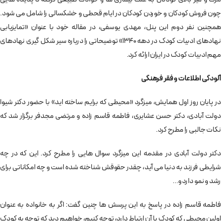
چون فروش کودکان و خوردن کودکان در ایام قحطی و خشکسالی را شامل می شود.
همچنین نفر دوم این پنل، مهدی یوسفی، در مقاله خود با عنوان «تمایزیابی
نهادهای ادبیات کودک در دهه 1340» توضیحاتی را درباره سیر شکل گیری نهادهای
مهم ادبیات کودک در ایران ارائه کرد.
آلودگی اطلاعات و فقر فرهنگی
در پایان روز اول همایش، میزگرد «محیطی که برایم ساخته اید» با حضور دکتر شیوا
دولت آبادی، دکتر حسن عشایری، فاطمه قاسم زاده و مرتضی مجدفر برگزار شد که
نکات جالبی را مطرح کرد.
دکتر دولت آبادی در مقدمه این میزگرد سوال هایی را مطرح کرد. این که در چه
شرایطی فرزند به دنیا می آید، چقدر حقوقش شناخته شده است و چه امکاناتی برای
رشد و نمو دارد و…
فاطمه قاسم زاده در پاسخ به این پرسش ها چنین گفت: اگر به خانواده به عنوان
اولین محیطی که کودک با آن ارتباط دارد، توجه کنیم، خواهیم دید که توجه به کودک