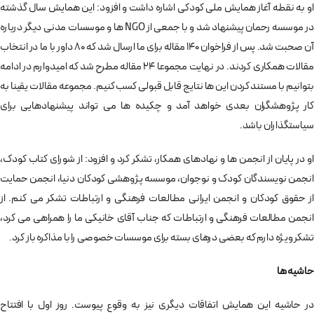
او به نقطه آغاز همایش ملی کودکی اشاره داشت و افزود: این همایش سال گذشته
در موسسه رحمان پیشنهاد شد و با جمعی از NGO ها و موسسات مدنی دیگر درباره
آن صحبت شد. پس از فراخوان 140 مقاله برای ما ارسال شد که 80 داور با ما در انتخاب
مقالات همکاری کردند. در نهایت مجموعا 24 مقاله مطرح شد که امیدوارم در ادامه
بتوانیم با مستند کردن این ها نتایج قابل قبولی کسب کنیم. مجموعه مقالات یقینا به
کار پژوهشگران بعدی خواهد آمد و چکیده ها می تواند پیشنهادهایی برای
سیاستگذاران باشد.
او در پایان از انجمن ها و نهادهای همکار، تشکر کرد و افزود: از شورای کتاب کودک،
انجمن نویسندگان کودک و نوجوان، موسسه پژوهشی کودکان دنیا، انجمن حمایت
از حقوق کودکان و انجمن ایرانی مطالعات فرهنگی و ارتباطات تشکر می کنم. از
انجمن مطالعات فرهنگی و ارتباطات که جناب آقای خانیکی ما را همراهی می کرد،
تشکر ویژه دارم که بعضی درهای بسته برای موسسات خصوصی را با مذاکره باز کرد.
حاشیه ها
در حاشیه این همایش اتفاقات دیگری نیز به وقوع پیوست. روز اول با افتتاح