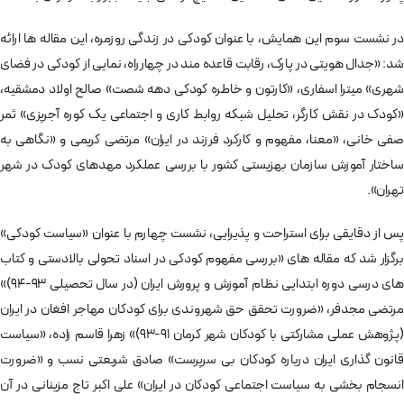
در نشست سوم این همایش، با عنوان کودکی در زندگی روزمره، این مقاله ها ارائه
شد: «جدال هویتی در پارک، رقابت قاعده مند در چهارراه، نمایی از کودکی در فضای
شهری» میترا اسفاری، «کارتون و خاطره کودکی دهه شصت» صالح اولاد دمشقیه،
«کودک در نقش کارگر، تحلیل شبکه روابط کاری و اجتماعی یک کوره آجرپزی» ثمر
صفی خانی، «معنا، مفهوم و کارکرد فرزند در ایران» مرتضی کریمی و «نگاهی به
ساختار آموزش سازمان بهزیستی کشور با بررسی عملکرد مهدهای کودک در شهر
تهران».
پس از دقایقی برای استراحت و پذیرایی، نشست چهارم با عنوان «سیاست کودکی»
برگزار شد که مقاله های «بررسی مفهوم کودکی در اسناد تحولی بالادستی و کتاب
های درسی دوره ابتدایی نظام آموزش و پرورش ایران (در سال تحصیلی 93-94)»
مرتضی مجدفر، «ضرورت تحقق حق شهروندی برای کودکان مهاجر افغان در ایران
(پژوهش عملی مشارکتی با کودکان شهر کرمان 91-93)» زهرا قاسم زاده، «سیاست
قانون گذاری ایران درباره کودکان بی سرپرست» صادق شریعتی نسب و «ضرورت
انسجام بخشی به سیاست اجتماعی کودکان در ایران» علی اکبر تاج مزینانی در آن