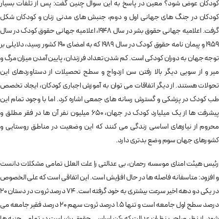
کودکان عوض شود؟ معین در پاسخ به این سوال چنین گفت: پس از تلفات بسیار
کودکان در جنگ های جهانی اول و دوم، جنبش های مدنی زنان و کودکان شکل
گرفت. اعلامیه جهانی حقوق بشر در سال 1948، اعلامیه جهانی حقوق کودک در سال
1959 و پیمان نامه حقوق کودک در سال 1989 که به امضای 190 کشور رسید، دلایلی بر
توجه جهان به دوران کودکی است. کم شدن تعداد فرزندان، پایین آمدن میزان مرگ و
میر و از سویی دیگر بالا رفتن سن ازدواج و سطح تحصیلات از دستاوردهای این
تحولات هستند. از دیگر اتفاقات می توان به آموزش اجباری کودکان، ایجاد تخصص
طب کودک در پزشکی و گسترش رسانه های جمعی اشاره کرد. اما با وجود تمام این
پیشرفت ها از یک میلیارد کودک در جهان، 650 میلیون نفر آن ها در فقر مطلق و
محروم از نیازهای اساسی زندگی می کنند که این وضعیت در مناطق روستایی و
کشورهای جهان سوم وضع بدتری دارد.
رئیس هیئت امنای موسسه رحمان، بی عدالتی را علت العلل تمامی مشکلات دانست
و افزود: متاسفانه فاصله ها در حال افزایش است. این اتفاقی است که علی الخصوص
در یکی دو دهه اخیر سرعت بیشتری به خود گرفته است. 74 درصد ثروت در دستان 20
درصد سطح اول جامعه است و تنها 1.5 درصد ثروت سهم 20 درصد فقیر جامعه می
شود. از نظر صاحب نظران عدالت که رکن اساسی حقوق بشر است در تمامی جنبه ها