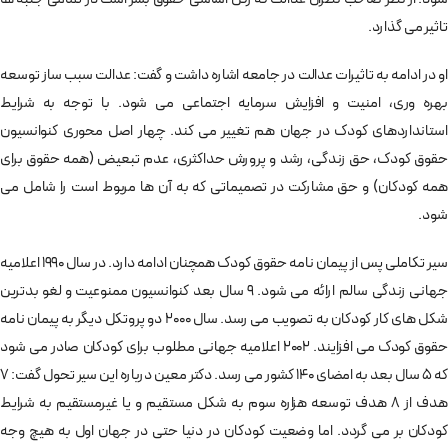
تاثیر می گذارد.
او در ادامه به تاثیرات عدالت در جامعه اشاره داشت و گفت: عدالت سبب ساز توسعه
بهره وری، امنیت و افزایش سرمایه اجتماعی می شود. با توجه به شرایط
استانداردهای کودک در جهان هم تغییر می کند. چهار اصل محوری کنوانسیون
حقوق کودک، حق زندگی، رشد و پرورش حداکثری، عدم تبعیض (همه حقوق برای
همه کودکان) و حق مشارکت در تصمیماتی که به آن ها مربوط است را شامل می
شود.
سیر تکاملی پس از پیمان نامه حقوق کودک همچنان ادامه دارد. در سال 1990 اعلامیه
جهانی زندگی سالم ارائه می شود. 9 سال بعد کنوانسیون ممنوعیت و لغو بدترین
شکل های کار کودکان به تصویب می رسد. سال 2000 دو پروتکل دیگر به پیمان نامه
حقوق کودک می افزایند. 2002 اعلامیه جهانی مطلوب برای کودکان صادر می شود
که 5 سال بعد به امضای 140 کشور می رسد. دکتر معین درباره این سیر تحول گفت: 7
هدف از 8 هدف توسعه هزاره سوم به شکل مستقیم و یا غیرمستقیم به شرایط
کودکان بر می گردد. اما وضعیت کودکان در دنیا حتی در جهان اول به هیچ وجه