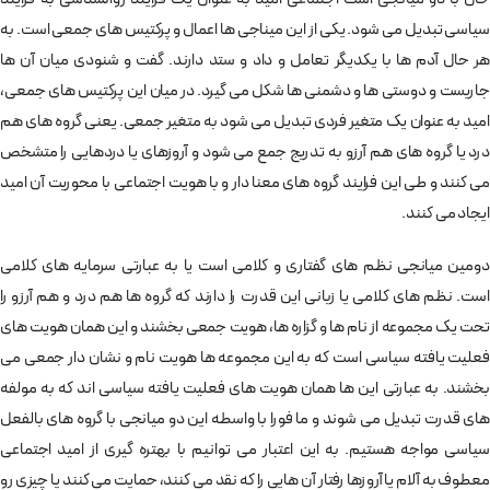
سیاسی تبدیل می شود. یکی از این میناجی ها اعمال و پرکتیس های جمعی است. به
هر حال آدم ها با یکدیگر تعامل و داد و ستد دارند. گفت و شنودی میان آن ها
جاریست و دوستی ها و دشمنی ها شکل می گیرد. در میان این پرکتیس های جمعی،
امید به عنوان یک متغیر فردی تبدیل می شود به متغیر جمعی. یعنی گروه های هم
درد یا گروه های هم آرزو به تدریج جمع می شود و آروزهای یا دردهایی را متشخص
می کنند و طی این فرایند گروه های معنا دار و با هویت اجتماعی با محوریت آن امید
ایجاد می کنند.
دومین میانجی نظم های گفتاری و کلامی است یا به عبارتی سرمایه های کلامی
است. نظم های کلامی یا زبانی این قدرت را دارند که گروه ها هم درد و هم آرزو را
تحت یک مجموعه از نام ها و گزاره ها، هویت جمعی بخشند و این همان هویت های
فعلیت یافته سیاسی است که به این مجموعه ها هویت نام و نشان دار جمعی می
بخشند. به عبارتی این ها همان هویت های فعلیت یافته سیاسی اند که به مولفه
های قدرت تبدیل می شوند و ما فورا با واسطه این دو میانجی با گروه های بالفعل
سیاسی مواجه هستیم. به این اعتبار می توانیم با بهتره گیری از امید اجتماعی
معطوف به آلام یا آروزها رفتار آن هایی را که نقد می کنند، حمایت می کنند یا چیزی رو