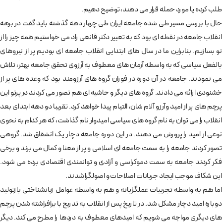
طلب کرده یا مورد حمله قرار می دهند، توضیح دهیم.
حال با بررسی مسیر طی شده جامعه ایران طی چهار دهه گذشته باید گفت در برهه
انقلاب جامعه در نقطه ای بود که به تعبیر دکتر قانعی راد می خواستیم همه چیز را از
نو بسازیم. بنابراین ما در سال های ابتدایی انقلاب جامعه ای بودیم پر از نیروهای
بالفعل سیاسی که به واسطه آرمان های معطوف به آرزوی تحقق جامعه بهتر، تلاش
می نمودند. جامعه در آن دوره در فوران گروه های آرزومند بود که وعده های پر از
خشنودی ارائه می دادند. گروه های دیگر و حاشیه ای هم تصور می کردند در پرتو این
پرچم های پر از امید وآرزو آلام شان، التیام پیدا خواهد کرد. تقریبا دو دهه ابتدای بعد
انقلاب را می توان به نام گروه های سیاسی امیدوار نام گذاشت، که هر کدام به نحوی
نوعی از امید را پرورش می دهند. در این دوره جامعه دچار یک انشقاق شد. گروهی
تصور کردند جامعه را به سمت جامعه ای اسلامی و پر از معنا و کمال می برند و برخی
فکر کردند جامعه به سمت دموکراسی و آزادی و توانمندی اقتصادی برده می شود.
این شکاف موجب ایجاد جریانات اصلاحات و اصولگرا شدند.
اما هم به واسطه تجربیات عملگرایانه و هم به واسطه عوامل زبانشناختی بازتولید
دوباره امید دچار مشکل شد. در تاریخ پس از انقلاب به تدریج با برافراشته شدن پرچم
های دیگری مواجه می شویم که امیدهای معطوف به دردها را مطرح می کند. دیگر