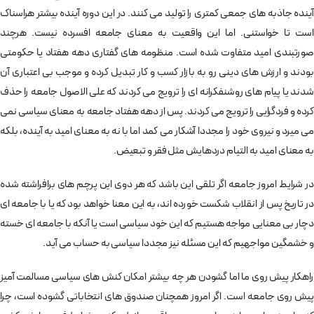
آینده جاذبه های جمعی کمتری را تولید می کنند. در این دوره آینده بیشتر هراسناک
است تا خواستنی. اما این واقعیت به معنای جامعه افسرده نیست. هرچند
صورتبندی امید متفاوت شده است. منظومه های گفتاری دهه هفتاد یا حکومتی
بودند و ارزش های دینی رو به بازار کسب و کار تبدیل کرده و موجب بی اعتباری آن
شدند یا پیام های روشنفکرانه ای را ترویج می کردند که علی الاصول جامعه را حذف
کرده و فردگرایی را ترویج می کردند. پس از دهه هفتاد جامعه به معنای سیاسی نمی
می میرد و نیروی خود را مجددا آشکار می کمد اما با نه به معنای امید به آینده، بلکه
به معنای امید به التیام دردهایش مثل فقر و تبعیض.
در شرایط امروز جامعه اگر تلقی این باشد که هر دوی این پرچم های برافراشته شده
در تاریخ پس از انقلاب شکست خورده اند، به این معنا خواهد بود که یا با جامعه ای
دچار بی معنایی مواجه هستیم که این خود سیاسی است یا آنکه با جامعه ای خسته
و خشمگین مواجهیم که این مسئله نیز مجددا سیاسی به حساب می آید.
راهکار پیش روی ما اما گشودن هر چه بیشتر امکان کنش های سیاسی مسالمت آمیز
پیش روی جامعه است. اگر امروز همچنان صندوق های انتخاباتی گشوده است، چرا