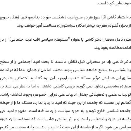
خودنمایی کرده است.
به اعتقاد کاشی اگر امروز هر دو سنخ امید را شکست خورده بدانیم، تنها راهکار خروج
از بحران گشودن هر چه بیشتر امکان سیاستورزی مسالمت آمیز خواهد بود.
متن کامل سخنان دکتر کاشی با عنوان “بسترهای سیاسی افت امید اجتماعی” را در
ادامه مطالعه بفرمایید:
دکتر قانعی راد در سخنرانی قبل تلاش داشتند تا بحث امید اجتماعی را از سطح
روانشناسی به سطح جامعه شناسی پیوند دهند. اما من از همان ابتدا که در آماده
سازی این همایش درگیر مسئله شدم، باورم بر این بود که امید اجتماعی به نوعی
معنای مشخصی ندارد. نمی گویم بررسی کاملبی داشته ام اما به نظر می رسد در
تولیدات علمی و تحقیقاتی چندان ادبیات غنی در این خصوص وجود نداشته باشد.
گمانم این هست که جامعه از این حیث که امید دارد یا ندارد، مسئله ما را از حیطه
جامعه شناسی خارج کرده و به حوزه سیاست وارد ساخته است. مفهوم امید فی
نفسه در حوزه روانشناسی است و بر اثر میانجی هایی است که مستقیما وارد حوزه
سیاسی می شود. اگر ما از جامعه از این حیث که امیدوار هست یا نه صحبت می کنیم