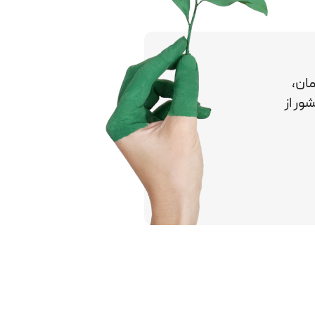
ان،
کشور
از