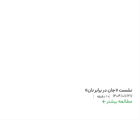
نشست «جان در برابر نان»
1404/07/27
< 1
دقیقه
مطالعه بیشتر