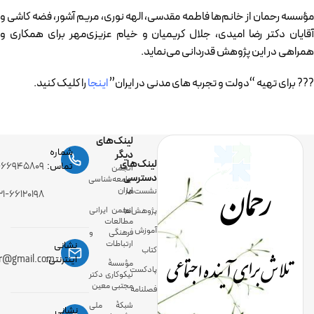
مؤسسه رحمان از خانم‌ها فاطمه مقدسی، الهه نوری، مریم آشور، فضه کاشی و
آقایان دکتر رضا امیدی، جلال کریمیان و خیام عزیزی‌مهر برای همکاری و
همراهی در این پژوهش قدردانی می‌نماید.
??? برای تهیه “دولت و تجربه های مدنی در ایران”
اینجا
را کلیک کنید.
لینک‌های
شماره
دیگر
لینک‌های
رحمان
تماس:
-۶۶۹۴۵۸۰۹
انجمن
دسترسی
جامعه‌شناسی
ایران
نشست‌ها
۲۱-۶۶۱۲۰۱۹۸
انجمن ایرانی
پژوهش‌ها
مطالعات
آموزش
فرهنگی و
ارتباطات
نشانی
کتاب
تلاش برای آینده اجتماعی
اینترنتی:
ir@gmail.com
مؤسسۀ
پادکست
نیکوکاری دکتر
مجتبی معین
فصلنامه
شبکۀ ملی
نشانی