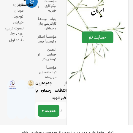
مؤسسات
ایران
مؤسسه:
تهران،
نیکوکاری و
میدان
خیریه
توحید،
بنیاد توسعۀ
خیابان
کارآفرینی زنان
نصرت غربی،
و جوانان
پلاک 56،
حمایت
مؤسسۀ ابتکار
طبقه اول
و توسعۀ نوید
انجمن
حمایت از
کودکان کار
مؤسسۀ
توانمندسازی
مهروماه
از جدیدترین
اتفاقات رحمان با
خبر شوید
عضویت
تمامی حقوق مادی و معنوی سایت متعلق به موسسه رحمان می باشد .