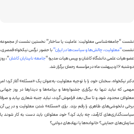
نشست “جامعه‌شناسی معلولیت: عاملیت یا ساختار” نخستین نشست از مجموعه
نشست
“معلولیت، چالش‌ها و سیاست‌ها در ایران”
با حضور نرگس نیکخواه قمصری،
عضو هیات علمی دانشگاه کاشان و رييس هيات مديره “
جامعه نابينايان كاشان
”، روز
دوشنبه 6 اردیبهشت ماه در مؤسسه رحمان برگزار شد.
دکتر نیکخواه، سخنان خود را با توجیه معلولیت به‌عنوان یک «مسئله» آغاز کرد؛ امر
مهمی که نباید تنها به برگزاری جشنواره‌ها و برنامه‌ها و دیدارها در روز جهانی
معلولان محدود شود و تا سال بعد فراموش گردد، نباید جنبه شعاری بیابد و صرفا
برخی دلخوشی‌های ظاهری را رقم بزند. برای «مسئله» شدن معلولیت و در پی آن
سیاست‌گذاری‌های کارآمد، چه باید کرد؟ خود معلولان باید دست به کار شوند یا
سازمان‌های حمایتی؟ خانواده‌ها یا نهادهای دولتی؟