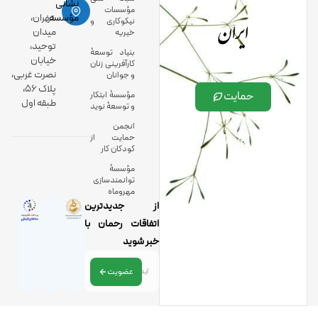
نشانی
مؤسسات
ایران
مؤسسه:
تهران،
نیکوکاری و
میدان
خیریه
توحید،
بنیاد توسعۀ
خیابان
کارآفرینی زنان
نصرت غربی،
و جوانان
پلاک 56،
حمایت
مؤسسۀ ابتکار
طبقه اول
و توسعۀ نوید
انجمن
حمایت از
کودکان کار
مؤسسۀ
توانمندسازی
مهروماه
از جدیدترین
اتفاقات رحمان با
خبر شوید
عضویت