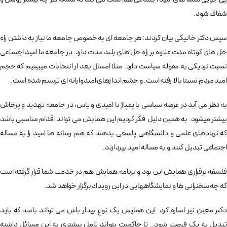
شفاف شود.
سپس دکتر خانیکی بیان کردند:‌ هر جامعه ای به خصوص جامعه ما نیاز به داشتن راه
حل های کوتاه مدت علاوه بر راه حل های بلند مدت دارد. در جامعه ما امید اجتماعی
نسبت نزدیکی به مقوله سیاست دارد. مثلا امسال بعد از انتخابات میبینیم که حجم
امید مردم نسبتا بالا رفته است. و چشم اندازهای امیدوارانه ای ترسیم شده است.
به تظر می آید در عرصه سیاسی با پمپاژ نا امیدی و یاس، در جامعه تهدید و پرخاش
بیشتر میشود. به همین دلیل فکر کردیم این همابش می تواند اقدام مناسبی باشد
که نهادهای علمی و دانشگاهی پاسخی بدهند که هم رسانه ها امید را به مساله
اجتماعی تبدیل کنند و به مساله امید بپردازند.
فلسفه برقراری همایش این بود و برنامه همایش هم در خدمت شما قرار گرفته است
که چه سخنرانی ها و نمایشگاههایی در این رویداد برگزار خواهد شد.
دکتر معین نیز اشاره کرد: این همایش یک نوع بیدار باش می تواند باشد که باید
تبدیل به یک فرصت شود.. تا حاکمیت بتواند تامل بیشتری به این مسائل داشته