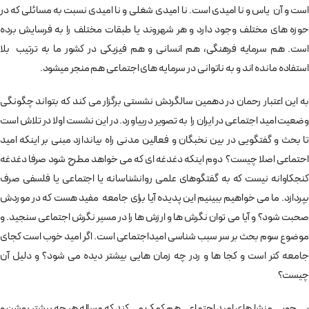
است و آن یاس و نا امیدی است. نا امیدی شغلی و نا امیدی نسبت به مسائلی که در
حوزه های مختلف وجود دارد و هر شهروند یا طبقات مختلف را به فرسایش برده
است. هم سرمایه فرهنگی، هم انسانی و هم فیزیکی در کشور ما به ترتیب بلا
استفاده مانده اند و به ناتوانی در سرمایه های اجتماعی هم منجر میشود.
به این اعتبار رحمان در دهمین سالگردش نشستی برگزار می کند که بتواند چگونگی
وضعیت امید اجتماعی در ایران را به تصویر دربیاورد. در این نشست اولا در تلاش است
تا بحث و گفتگویی در بین نخبگان و فعالین مدنی راه بیاندازد مبنی بر اینکه امید
احتماعی اصلا چیست؟ دوم اینکه دغدغه ای که می خواهد مطرح شود صرفا دغدغه
کنجکاوانه نیست که به گفتگوهای علمی روانشناسانه یا اجتماعی یا فلسفی صرف
بپردازد. ما می خواهیم ببینیم این پدیده آیا برای جامعه مفید هست که در موردش
صحبت شود؟ و آیا می توان نگرش ها و ارزش ها را در مسیر نگرش اجتماعی سنجید. و
موضوع سوم بحث بر سر سبب شناسی امیداجتماعی است. اگر امید خوب است کجای
جامعه کتر است و کجا ها و ردر چه زمان هایی بیشتر دیده می شود؟ و دلیل آن
چیست؟
پی جویی منشا های امید اجتماعی هم کمک می کند که مساله هر چه بیشتر روشن و