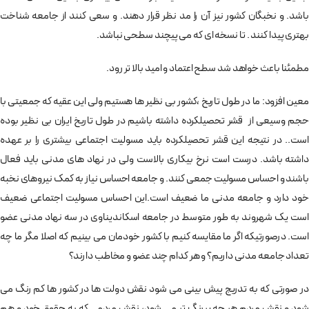
باشد. و نخبگان کشور نیز آن را مد نظر قرار دهند. و سعی کنند از جامعه شناخت
بهتری پیدا کنند . تا نسخه ای که می پیچند سطحی نباشد.
مطمئنا باعث خواهد شد سطح اعتماد و امید بالا تر رود.
معین افزود: ‌ما در طول تاریخ ،‌کشور بی نظیر ها هستیم ولی این عقیه که جمعیتی با
حجم وسیعی از قشر تحصیلکرده داشته باشیم در طول تاریخ ایران بی نظیر بوده
است.. در نتیجه این قشر تحصیلکرده باید مسولیت اجتماعی بیشتری را بر عهده
داشته باشد. درست است نرخ بیکاری بالاست ولی در نهاد های مدنی باید فعال
باشند و احساس مسولیت جمعی کنند. و جامعه احساس نیاز به کمک نیروهای نخبه
خود دارد و جامعه مدنی ما ضعیف است.این احساس مسولیت اجتماعی ضعیف
است یک شهروند به طور متوسط در جامعه اسکاندیناوی در سه نهاد مدنی عضو
است. درصورتیکه اگر ما مقایسه کنیم با کشور خودمان می بینیم که اصلا مگر ما چه
تعداد جامعه مدنی داریم؟ و هر کدام چند عضو و مخاطب دارند؟
در صورتی که به تدریج پیش بینی می شود نقش دولت ها در کشور ها کم رنگ می
شود و نقش مردم هر چه پررنگ تر می شود، نقش مردمی که به حقوق خود و هم