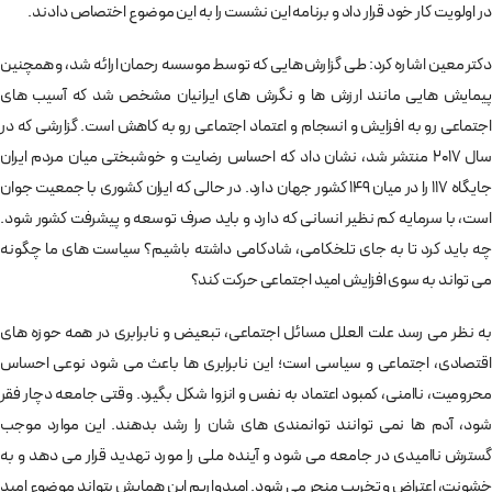
در اولویت کار خود قرار داد و برنامه این نشست را به این موضوع اختصاص دادند.
دکتر معین اشاره کرد: طی گزارش هایی که توسط موسسه رحمان ارائه شد، و همچنین
پیمایش هایی مانند ارزش ها و نگرش های ایرانیان مشخص شد که آسیب های
اجتماعی رو به افزایش و انسجام و اعتماد اجتماعی رو به کاهش است. گزارشی که در
سال 2017 منتشر شد، نشان داد که احساس رضایت و خوشبختی میان مردم ایران
جایگاه 117 را در میان 149 کشور جهان دارد. در حالی که ایران کشوری با جمعیت جوان
است، با سرمایه کم نظیر انسانی که دارد و باید صرف توسعه و پیشرفت کشور شود.
چه باید کرد تا به جای تلخکامی، شادکامی داشته باشیم؟ سیاست های ما چگونه
می تواند به سوی افزایش امید اجتماعی حرکت کند؟‌
به نظر می رسد علت العلل مسائل اجتماعی، تبعیض و نابرابری در همه حوزه های
اقتصادی، اجتماعی و سیاسی است؛ این نابرابری ها باعث می شود نوعی احساس
محرومیت، ناامنی، کمبود اعتماد به نفس و انزوا شکل بگیرد. وقتی جامعه دچار فقر
شود، آدم ها نمی توانند توانمندی های شان را رشد بدهند. این موارد موجب
گسترش ناامیدی در جامعه می شود و آینده ملی را مورد تهدید قرار می دهد و به
خشونت، اعتراض و تخریب منجر می شود. امیدواریم این همایش بتواند موضوع امید