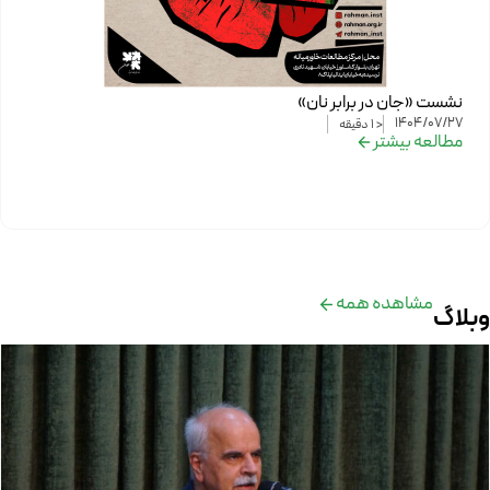
نشست «جان در برابر نان»
1404/07/27
< 1
دقیقه
مطالعه بیشتر
مشاهده همه
وبلاگ