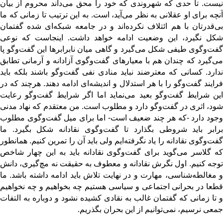
نیست. تا حدی که شهروندی که خود را محق می‌داند محروم از بیان
آنچه برای او عقلانی به نظر می‌آید، است. به این ترتیب تا زمانی که ما
بی‌قدرتان با هم ائتلاف نکرده‌اند و در جامعه شبکه‌ای شده گفتمان
شکل نگیرد، این وضعیت ادامه خواهد داشت. اینجاست که نوعی
گفت‌وگوی طیفی شکل می‌گیرد و گاهی میان نابرابرها این گفت‌وگو پا
می‌گیرد که چندان هم با معیارهای گفت‌وگوی آزادانه و آرمانی تطابق
ندارد. کسانی که معترضند نباید منادی نفی گفت‌‌وگو باشند بلکه باید
فرایند گفت‌وگو را با هر استدلال و اندیشه‌ای ادامه دهند. هرچند که در
این شرایط گفت‌وگو بعید می‌نماید اما اگر شرایط گفت‌وگو رعایت
شود، اثری در گفت‌وگو دارد و مطلوب است. من معتقدم که نهاد مدنی
وجود دارد -که هر چند ضعیف است- اما برای میل گفت‌وگوی مطلوب
برابر باید شروطی بگذارد تا گفت‌وگوی نقادانه شکل بگیرد. ما
گفت‌وگوی نقادانه را یاد نگرفته‌ایم ولی باید آن را تمرین کنیم. همانطور
که گلاسر می‌گوید برای گفت‌وگوی نقادانه باید به این چهار شاخص
توجه کنیم. اول نگرش نقادانه و معطوف به حقیقت نه مچ‌گیری، دانش
و مغالطه‌شناسی، مهارت و در نهایت تلاش باید ادامه داشته باشد. ما
قطعا در بحرانی اجتماعی و سیاسی هستیم چه بخواهیم و چه نخواهیم
و تا زمانی که گفتمان غالب به نقادی کشیده نشود و دوباره به التفات
جمعی نرسیم، نمی‌توانیم از این بحران بگذریم.