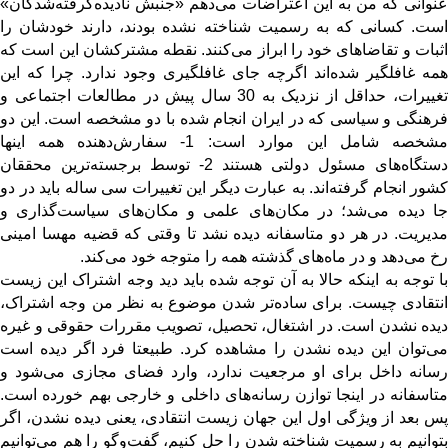
عنوانی که من به این اعتراضات می‌دهم «جنبش نادیده‌گرفته‌شدگان»
است. کسانی که به رسمیت شناخته نشده بودند، دارند خودشان را
اثبات و تقاضاهای خود را ابراز می‌کنند. نقطه مشترکشان این است که
همه غافلگیر شده‌اند اگرچه جای غافلگیری وجود ندارد. چرا که این
تغییرات، حداقل از نزدیک به 30 سال پیش در مطالعات اجتماعی و
فرهنگی و سیاسی که در ایران انجام شده با دو مشخصه است. این دو
مشخصه شامل این موارد است: 1- سفارش‌دهنده همه اینها
دستگاه‌های مسئول دولتی هستند 2- توسط برجسته‌ترین محققان
کشور انجام گرفته‌اند. به عبارت دیگر این تغییرات سی ساله باید در دو
جا دیده می‌شد؛ در مکان‌های علمی و مکان‌های سیاست‌گذاری و
مدیریت. در هر دو متاسفانه دیده نشد تا وقتی که قضیه مهسا امینی
رخ می‌دهد و در ماه‌های گذشته همه را متوجه خود می‌کند.
با توجه به اینکه حالا به آن توجه شده باید دید وجه اشتراک این زیست
انتقادی چیست. برای ساده‌تر شدن موضوع به نظر من وجه اشتراک،
دیده نشدن است. در اشتغال، تحصیل، تصویب مقررات حقوقی و غیره
می‌توان این دیده نشدن را مشاهده کرد. طبیعتا فرد اگر دیده است
رسانه داخل برای او مرجعیت ندارد، وارد فضای مجازی می‌شود و
متاسفانه در اینجا توازن رسانه‌های داخلی و خارجی بهم خورده است.
پس بعد از ویژگی اول این جهان زیست انتقادی، یعنی دیده نشدن، اگر
بتوانیم به رسمیت شناخته شدن را حل کنیم، گفت‌وگو را هم می‌توانیم