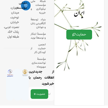
شبکۀ ملی
نشانی
مؤسسات
ایران
مؤسسه:
تهران،
نیکوکاری و
میدان
خیریه
توحید،
بنیاد توسعۀ
خیابان
کارآفرینی زنان
نصرت غربی،
و جوانان
پلاک 56،
حمایت
مؤسسۀ ابتکار
طبقه اول
و توسعۀ نوید
انجمن
حمایت از
کودکان کار
مؤسسۀ
توانمندسازی
مهروماه
از جدیدترین
اتفاقات رحمان با
خبر شوید
عضویت