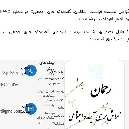
زارش نشست «زیست انتقادی، گفت‌وگو، مای جمعی» در
شماره 2495
روزنامه پیام ما
منتشر شده است.
* فایل تصویری نشست «زیست انتقادی، گفت‌وگو، مای جمعی» در
آپارات
بارگذاری شده است.
لینک‌های
شماره
دیگر
لینک‌های
رحمان
تماس:
-۶۶۹۴۵۸۰۹
انجمن
دسترسی
جامعه‌شناسی
ایران
نشست‌ها
۲۱-۶۶۱۲۰۱۹۸
انجمن ایرانی
پژوهش‌ها
مطالعات
آموزش
فرهنگی و
ارتباطات
نشانی
کتاب
تلاش برای آینده اجتماعی
اینترنتی:
ir@gmail.com
مؤسسۀ
پادکست
نیکوکاری دکتر
مجتبی معین
فصلنامه