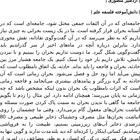
| اردشیر منصوری |
| دانش‌آموخته فلسفه علم |
جامعه‌ای که در آن التفات جمعی مختل شود، جامعه‌ای است که در
آستانه بحران قرار گرفته است. ما در یک زیست بحرانی به چیزی نیاز
داریم که به نظر می‌رسد که در آن گفت‌وگوی نقادانه، نقش محوری
دارد. بنابراین درباره آنچه در ماه‌های اخیر از سر گذراندیم باید
گفت‌وگویی شکل گیرد. ما دوست نداریم بحران را ببینیم و با نبردن
نامش، تلاش داریم بار خود را سبک کنیم. یک جامعه هشیار مرز بین
حادثه، بحران و فاجعه را باید بداند. حادثه، یک اتفاق نامطلوب است که
پیش می‌آید اما زود حل و فصل می‌شود. بحران زمانی است که آن
حادثه به گره بزرگتر و پیامد‌های بیشتری می‌انجامد و فاجعه زمانی
است که اثرات نامطلوب یک بحران بدون اینکه مشخص باشد که چه
زمانی به پایان می‌رسد؛ همچنان ادامه دارد. این مثال را زدم تا بگویم
جامعه ما گاهی با ندیدن بحران به سمت پاک کردن صورت مسئله و
انباشت بحران‌های مغفول گام برمی‌دارد. وقتی ما چشممان را روی
انباشت بحران‌ها مثل مصرف وحشتناک ذخایر طبیعی و مصرف 80
درصدی ذخایر آب‌های زیرزمینی بستیم، طبیعت را به فروپاشی
رساندیم. کسانی اینکار را کرده‌اند که دید بلندمدت ندارند و گویی تنها به
امروز فکر می‌کنند. درکی که انسان و به طور مضاعف زن امروز از