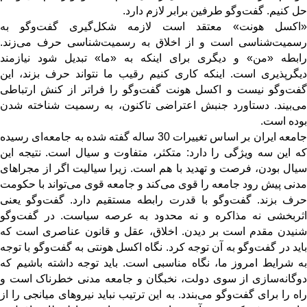
حل کنیم. گفت‌وگو طرفین برابر لازم دارد.
«اکسل هونت» معتقد است لازمه شکل‌گیری گفت‌وگو به
رسمیت‌شناسی است و از اخلاق به رسمیت‌شناسی حرف می‌زند.
رابطه «من» و دیگری برای اینکه به «ما» تبدیل شود نیازمند
دیگرپذیری است. اینکه کاری کنیم رقیب ما نتواند حرف بزند، این
گفت‌وگو نیست و اکسل هونت گفت‌وگو را فراتر از کنش ارتباطی
می‌بیند. دستاورد جنبش اعتراضی تاکنون، به رسمیت شناخته شدن
بوده است.
جامعه ایران بر اساس تغییرات 30 ساله گفته شده به جامعه‌ای رسیده
که این سه ویژگی را دارد: متکثر، متفاوت و سیال است. نتیجه این
سیال بودن، فرصت و تهدید با هم است. زیرا سیالیت اگر از مجراهای
مدنی پیش رود جامعه را قوی می‌کند و جامعه قوی می‌تواند با حکومت
حرف بزند. گفت‌وگو با قدرت رابطه مستقیم دارد. گفت‌وگو یعنی
اثربخشی نه مذاکره و نه محدود به عرصه سیاست. در گفت‌وگو
شنیدن مقدم است بر دیدن. اخلاق، عقل و قانون عناصری است که
باید در گفت‌وگو به آن توجه کرد. نگاه اکسل هونتی به گفت‌وگو با توجه
به شرایط امروز ما، نگاه مناسبی است. باید توجه داشته باشیم که
دوگانه‌سازی از سوی دولت، نخبگان و جامعه مدنی خطرناک است و
راه را برای گفت‌وگو می‌بندد. به این ترتیب نباید نیروهای میانجی را از