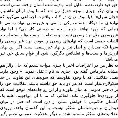
حق خود دارد، نقطه مقابل فهم نهادینه شده انسان از فقه سنتی است.
به بیان دیگر چیزی متوجه حقوق زن شد که ما پیش از آن نداشتیم.
«جان سرل»، فیلسوف زبان در کتاب واقعیت اجتماعی می‌گوید که
نهادهای ما دوگانه هستند، یکی رسمی و غیر‌رسمی. نهاد رسمی تا
زمانی که مورد توافق جمع است، به درستی کار می‌کند اما نهاد
غیررسمی مثل نهاد رسمی نیست و به تعلقات و سنت‌ها وابسته است.
التفات جمعی است که نهادهای رسمی و به‌ویژه نهاد غیر رسمی را
سرپا نگه می‌دارد و اصل نیز بر نهاد غیر‌رسمی است. اگر این نهاد،
ارزش‌ها و سنت‌ها و تعلقاتش دگرگون شود از قوام سابق خود نیز
می‌افتد.
به نظر من در اعتراضات اخیر با چیزی مواجه شدیم که جان رالز هم
مشابه هابرماس گفته بود: چیزی به نام «عقل عمومی» وجود دارد.
یعنی عقلانیتی که با وجود تفاوت‌ها که سویه‌های این تفاوت در حد
سکولار-دیندار است که هر دو باید حق داشته باشند عقلانیت خود را
برای خیر عمومی به میان بیاورند و از این رو جامعه‌ای موفق است که
از ورودی‌ها جلوگیری نکند. اتفاقی که ما با آن مواجهیم، غلبه یک
گفتمان حاکمیتی با خوانش سنتی از دین است که حتی در میان
دینداران و دین‌شناسان متکثر نیست. با این گفتمان واحد، ورودی
عقلانیت‌های متکثر مسدود شده و دیگر عقلانیت عمومی تصمیم‌گیر