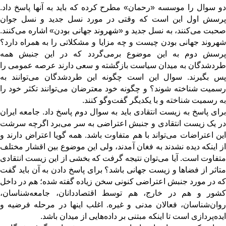
دو سوال را موسسه «رحمان» مطرح کرده که باید به آنها پاسخ داد.
پرسش اول این است که وقتی در مورد نسل جدید و نسل جوان
صحبت می‌کنند، به نسل جدید و «شهروند جهانی بودن» اشاره می‌کنند.
شهروند جهانی بودن چیست و چه مزایا و مشکلاتی را به همراه دارد؟
پرسش دوم به این موضوع برمی‌گردد که در این جنبش همه
طردشدگان به میدان سیاست بازگشته و سعی دارند عرصه عمومی را
پس بگیرند. سوال این است چگونه این طردشدگان می‌توانند به
رسمیت شناخته شوند؟ و چگونه خود معترضان می‌توانند تکثر خود را
به رسمیت شناخته و با یکدیگر گفت‌وگو کنند.
برای پاسخ به زیست انتقادی باید به سوال دوم پاسخ داد. جامعه ایران
در یک زیست انتقادی و جنبش اعتراضی به سر می‌برد اگرچه سرشت
این اعتراضات می‌تواند با هم متفاوت باشد. همه گویا اعتراض دارند و
از اینکه دیده نشدند به فغان آمدند، ولی این موضوع بین اقشار مختلف
متفاوت است. آیا می‌توان نتیجه گرفت که بخشی از این زیست انتقادی
متاثر از فضاها و زیست جهانی باشد؟ برای پاسخ دادن به آن باید گفت
که در مورد جنبش اعتراضی کنونی سخن زیاده گفته شده؛ هم در داخل
کشور و هم در خارج، هم توسط اقتصاددانان، جامعه‌شناسان،
روان‌شناسان، فعالان مدنی و غیره. اغلب اینها در مرحله فرضیه و
ایده‌پردازی است تا اینکه مبتنی بر داده‌هایی از میدان باشد.