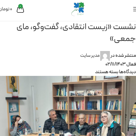
0
0
تومان
نشست «زیست انتقادی، گفت‌وگو، مای
جمعی»
منتشر شده در
مدیر سایت
فعال 02/11/1403
دیدگاه‌ها
بسته هستند