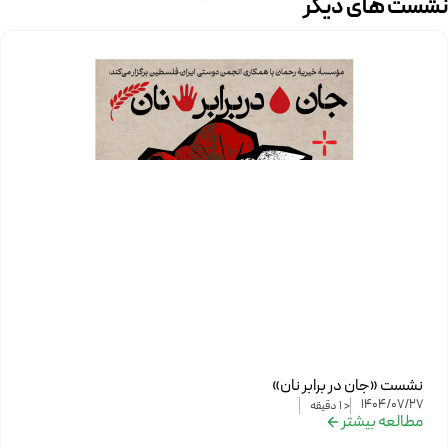
نشست های دیگر
نشست «جان در برابر نان»
1404/07/27
< 1
دقیقه
مطالعه بیشتر