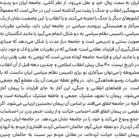
ایران به سمت زوال خرد و عقل می‌­رود. از نظر کاشی، جامعه ایران دو پدیده
سهمگین انقلاب و جنگ را پشت سر گذاشته است. این در حالی است که معمولاً
کشورهای دیگر یا جنگ را تجربه می‌کنند و یا انقلاب را. این وضعیت نشان از یک
سرآغاز و همبستگی نیرومند سیاسی در جامعه ایران دارد، براساس نظریات
سیاسی، تاسیس نظام سیاسی به دو شکل انجام می‌گیرد یا مانند انگلستان به
صورت سنتی و تدریجی است و جامعه دراز مدت را شکل می‌دهد که مبنای
شکل‌گیری آن قرارداد عقلانی است؛ همانی که در نظریات هابز و لاک وجود دارد
و یا مانند ایران و فرانسه جامعه کوتاه مدتی است که لزومی به عقب رفتن زیاد
در تاریخ نیست. ۴۰ سال پیش انقلاب اسلامی و چندین دهه قبل از آن انقلاب
مشروطه را می‌توان سرآغازی نو برای تاسیس نظام سیاسی ایران دانست که با
نظریات روسو هماهنگی دارد. در واقع نقطه عزیمت آن یک مقطع گرم جمعی
است. در فضاهای انقلابی و جنگی، این آغاز به جای قرارداد با پیمان آغاز
می‌شود. پیمان با تعهد مشترک جمعی و عاطفه مشترک در­آمیخته است و
آنچه در جامعه اتفاق می­‌افتد بر اساس آن پیمان نخستین ارزیابی می‌شود. اگر
نقصی در پیمان اتفاق افتد احساس خیانت و از پشت خنجر زدن در احساسات
جمع رسوخ می‌کند و خود را در جامعه نشان می‌دهد. در جامعه ایران پس از
گذر کردن از دو نقطه خیلی گرم، حاکمان احساس کردند اقشاری از مردم به آنها و
پیمان انقلاب خیانت کرده‌­اند، در مقابل مردم نیز نسبت به حاکمان چنین