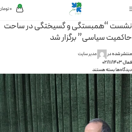
0
0
تومان
نشست “همبستگی و گسیختگی در ساحت
حاکمیت سیاسی” برگزار شد
منتشر شده در
مدیر سایت
فعال 02/11/1403
دیدگاه‌ها
بسته هستند