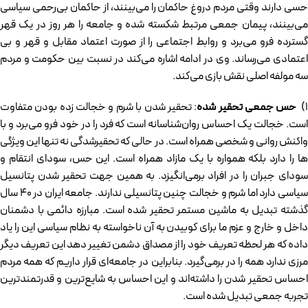
حسی دارند وقتی مردم دروغ حاکمان را می‌­بینند، از حاکمان بی­‌رحمی سیاسی
می‌بینند، پیمان جمعی مرتبط شکسته شده و جامعه را هر روز در یک قهر
گسترده فرو می‌برد و روابط اجتماعی را از صورت اعتماد مقابل و قهر و بی­‌
اعتمادی می‌رساند. وی در ادامه اشاره می‌کند در نسبت بین حکومت و مردم
سه مولفه اصلی نقش بازی می‌­کند.
۱
حس جمعی تحقیر شده
: تحقیر شدن با شرم و خجالت زده بودن متفاوت
است. خجالت یک احساس روان‌شناسانه است که فرد را در خود فرو می‌­برد و با
واکنش روانی و شخصی همراه است. در حالی که تحقیرشدگی نه تنها این ویژگی­‌
ها را دارد بلکه همواره با یک مازاد همراه است. این حس، سودای انتقام و
سودای جبران را در افراد برمی‌انگیزد. به همین جهت تحقیر شدن پتانسیل
سیاسی دارد اما شرم و خجالت چنین پتانسیلی ندارند. جامعه ایران در ۴۰ سال
گذشته تبدیل به ماشین مستمر تحقیر شده است. مبارزه دائمی با دشمنان
داخل و خارج و عزم ما برای کوبیدن به آن ناخواسته به نظام سیاسی این را یاد
داده که هر لحظه تعریف خود را از مصداق دشمن تغییر دهد این تعریف دیگر
مرزی ندارد همه را در برمی‌گیرد. بنابراین در جامعه‌­ای قرار داریم که همه مردم
احساس تحقیر شدن را داشته‌اند و این احساس به شایع‌­ترین و قدرتمندترین
تجربه جمعی تبدیل شده است.