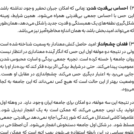
۲)
احساس بی­‌قدرت شدن
: زمانی که امکان جبران تحقیر وجود نداشته باشد
این حس با احساس جمعی بی‌قدرتی همراه می­‌شود. همین شرایط، زمینه
شکل­‌گیری نطفه‌­های یک همبستگی و قدرت جدید را شکل می‌دهد، همان‌طور
که می‌­تواند امیدبخش باشد به همان اندازه مخاطره‌­آمیز نیز می‌­باشد.
۳
فقدان چشم‌انداز
: امید حاصل کنش معنادار به رسمیت شناخته شده است
ولی در نتیجه دو مولفه اول این حس که انگار آینده معناداری در انتظار نیست
روان جامعه را خسته کرده است. تجربه جمعی بردگی و اسارت محبوس شدن
عمومیت پیدا می‌کند. حتی در شرایط بردگی اگر برده فکر کند که برده­‌دار او را به
جایی می­‌برد به اعتبار دیگری حس می­‌کند چشم‌اندازی در مقابل او هست.
وضعیت بهتر از این حالت است که هیچ کس نمی‌داند که این جامعه به کجا
می‌­رود.
در نتیجه این سه مولفه، دو امکان برای جامعه ایران وجود دارد. در وهله اول
تولید یک ترس جمعی می‌کند که ممکن است به یک انفجار تبدیل شود.
غلامرضا کاشی استدلال می‌کند که شور زندگی اجازه نمی‌دهد بی‌قدرتی جمعی
مسلط شود. در شکل اول جامعه دستخوش انفجار می‌شود. آن اصطلاحی در
علوم سیاسی در این رابطه استفاده می‌شود بمب اتم است که ممکن است