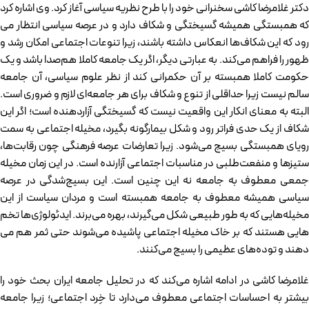
دکتر غلامرضا کاشی سخنرانی خود را با طرح نظریه سیاسی آغاز کرد. وی اشاره کرد
که همبستگی همیشه گسیختگی و شکاف دارد و در عرصه سیاسی انتظار می­‌
رود که این شکاف‌­ها انعکاس داشته باشند، زیرا تنوعات اجتماعی امکان رشد و
ظهور را فراهم می‌کند. به عبارتی دیگر، اگر یک جامعه کاملا هم‌صدا باشد و یک
حکومت کاملا همبسته بر آن حکمرانی کند از نظر علوم سیاسی، آن جامعه
سالم نیست زیرا حداقلی از تنوع و شکاف برای هر جامعه‌­ای لازم و ضروری است.
البته به معنای انکار این واقعیت نیست که گسیختگی آزاردهنده است؛ اگر این
شکاف از یک حدی فراتر رود و شکل بیمارگونه بگیرد، مخیله اجتماعی به سمت
رویای همبستگی بسیج می‌­شود. زیرا تعارضات عرصه فرهنگی چون رقابت‌ها،
ستیزها و منفعت‌طلبی در مناسبات اجتماعی آزارنده است. در این زمان مخیله
جمعی معطوف به جامعه نه این چنین است. این بسیج­‌شدگی در عرصه
سیاسی همیشه معطوف به جامعه همبسته است و مردان سیاست از این
مخیله‌هایی که به طور طبیعی شکل می‌­گیرند، بهره می‌­برند. ایدئولوژی‌­ها تخم­‌
هایی هستند که بر خاک مخیله اجتماعی پاشیده می‌­شوند حتی ثمر هم می­‌
دهند و توده‌­های عظیمی را بسیج می­‌کنند.
غلامرضا کاشی در ادامه اشاره می‌کند که در تحلیل جامعه ایران بحث خود را
بیشتر به احساسات اجتماعی معطوف می­‌دارد تا خِرد اجتماعی؛ زیرا جامعه