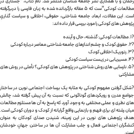
رحمان و با همکاری نشر جامعه شناسان منتشر شد. نام کتاب، “جستاری در
مطالعات کودکی”ست که 5 مقاله بازگردانده شده به زبان فارسی را دربرگرفته
است. این مقالات، ابعاد جامعه شناختی، حقوقی، اخلاقی و سیاست گذاریِ
پژوهش های کودکی را مورد بررسی قرار داده اند:
?1. مطالعات کودکی: گذشته، حال و آینده
?2. حقوق کودک و چشم اندازهای جامعه شناختی معاصر درباره کودکی
?3. رتوریک اخلاقی کودک
?4. مسیریابی در زیست سیاست کودکی
?5. نارسایی های روش شناختی در پژوهش های کودکی؟ تأملی در روش های
مشارکتی
?شکل گرفتن مفهوم کودکی به مثابه یک برساخت اجتماعی نوین در ساختار
جوامع مدرن و رویکردهای گوناگونی که نسبت به آن پیش گرفته شد، چالش
های نظری و عملی مختلفی به وجود آورد که پاسخ به آن ها مستلزم مطالعات
میان رشته ای برای فهم و بازنمایی واقع گرایانه از کودک و دوران کودکی است.
هدف پژوهش های نوین در این زمینه، شنیدن صدای کودکان به عنوان
کنشگران اجتماعی فعال و جلب مشارکت آن ها در ساختن جهانِ خودشان
است.