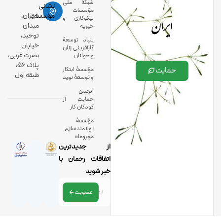
شبکۀ ملی
نشانی
مؤسسات
ایران
مؤسسه:
تهران،
نیکوکاری و
میدان
خیریه
توحید،
بنیاد توسعۀ
خیابان
کارآفرینی زنان
نصرت غربی،
و جوانان
پلاک 56،
حمایت
مؤسسۀ ابتکار
طبقه اول
و توسعۀ نوید
انجمن
حمایت از
کودکان کار
مؤسسۀ
توانمندسازی
مهروماه
از جدیدترین
اتفاقات رحمان با
خبر شوید
عضویت