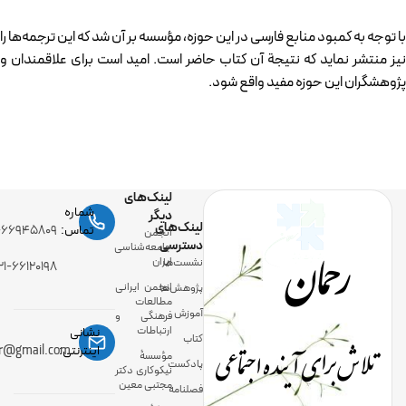
با توجه به کمبود منابع فارسی در این حوزه، مؤسسه بر آن شد که این ترجمه‌ها را
نیز منتشر نماید که نتیجة آن کتاب حاضر است. امید است برای علاقمندان و
پژوهشگران این حوزه مفید واقع شود.
لینک‌های
شماره
دیگر
لینک‌های
رحمان
تماس:
-۶۶۹۴۵۸۰۹
انجمن
دسترسی
جامعه‌شناسی
ایران
نشست‌ها
۲۱-۶۶۱۲۰۱۹۸
انجمن ایرانی
پژوهش‌ها
مطالعات
آموزش
فرهنگی و
ارتباطات
نشانی
کتاب
تلاش برای آینده اجتماعی
اینترنتی:
ir@gmail.com
مؤسسۀ
پادکست
نیکوکاری دکتر
مجتبی معین
فصلنامه