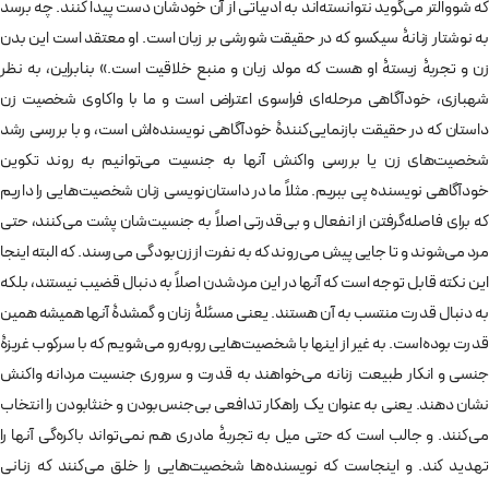
که شووالتر می‌گوید نتوانسته‌اند به ادبیاتی از آن خودشان دست پیدا کنند. چه برسد
به نوشتار زنانۀ سیکسو که در حقیقت شورشی بر زبان است. او معتقد است این بدن
زن و تجربۀ زیستۀ او هست که مولد زبان و منبع خلاقیت است.» بنابراین، به نظر
شهبازی، خودآگاهی مرحله‌ای فراسوی اعتراض است و ما با واکاوی شخصیت زن
داستان که در حقیقت بازنمایی‌کنندۀ خودآگاهی نویسنده‌اش است، و با بررسی رشد
شخصیت‌های زن یا بررسی واکنش آنها به جنسیت می‌توانیم به روند تکوین
خودآگاهی نویسنده پی ببریم. مثلاً ما در داستان‌نویسی زنان شخصیت‌هایی را داریم
که برای فاصله‌گرفتن از انفعال و بی‌قدرتی اصلاً به جنسیت‌شان پشت می‌کنند، حتی
مرد می‌شوند و تا جایی پیش می‌روند که به نفرت از زن‌بودگی می‌رسند. که البته اینجا
این نکته قابل توجه است که آنها در این مردشدن اصلاً به دنبال قضیب نیستند، بلکه
به دنبال قدرت منتسب به آن هستند. یعنی مسئلۀ زنان و گمشدۀ آنها همیشه همین
قدرت بوده‌است. به غیر از اینها با شخصیت‌هایی روبه‌رو می‌شویم که با سرکوب غریزۀ
جنسی و انکار طبیعت زنانه می‌خواهند به قدرت و سروری جنسیت مردانه واکنش
نشان دهند. یعنی به عنوان یک راهکار تدافعی بی‌جنس‌بودن و خنثابودن را انتخاب
می‌کنند. و جالب است که حتی میل به تجربۀ مادری هم نمی‌تواند باکره‌گی آنها را
تهدید کند. و اینجاست که نویسنده‌ها شخصیت‌هایی را خلق می‌کنند که زنانی