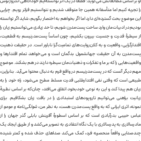
او بر اساس مطالعاتش می‌گوید: قطعاً در یک اثر توانسته‌ایم خودآگاهی آندروژنوس
را تجربه کنیم اما متأسفانه همین جا متوقف شدیم و نتوانستیم فراتر رویم. چرایی
این موضوع بحث گسترده‌ای دارد اما اگر بخواهم به اختصار بگویم، شاید اگر توانسته
بودیم در ادبیات‌مان وارد ساحت پست‌مدرن شویم، تا حد زیادی می‌توانستیم زبان را
از سیطرۀ قدرت و جنسیت بیرون بکشیم، چون اساساً پست‌مدرنیسم به قطعیت،
اقتدارگرایی، واقعیت و به کلان‌روایت‌های تمامیت‌گرا ناباور است. در حقیقت ذهنیت
پست‌مدرن به آن حقیقت جهانشمول بدگمان است و می‌خواهد تمام اقتدارها و
واقعیت‌هایی را که بر ما و تفکرات و ذهنیات‌مان سیطره دارند در هم بشکند. موضوع
مهم دیگر آنست که در پست‌مدرنیسم در واقع فرم به دنبال محتوا می‌آید. بنابراین،
طبیعی است که وقتی نفی اقتدارطلبی قدرت مسلط مطرح می‌شود، راه خود را به
زبان هم پیدا کند و این به نوعی خودبخود اتفاق می‌افتد، چنان‌که بر اساس نظریۀ
زبانیت براهنی می‌توانیم تاروپودهای استبدادی را در بافت زبان بشکافیم. برای
نمونه، اثری ایرانی که به واقع پست‌مدرن هست، به نظر من،
شولگی‌نامه و مومو
از
عباس حبیبی بدرآبادی است که بر اساس اسطورۀ آفرینش بابلی گذر جهان را از
مادرسالاری به پدرسالاری با یک نگاه انتقادی به تصویر می‌کشد و از طریق ایجاد یک
چندصدایی واقعاً منحصربه فرد، کمک می‌کند صداهای حذف شده و کمتر شنیده