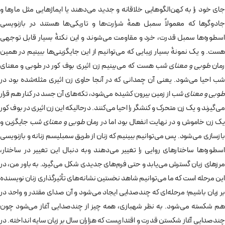
جای خود را به کهن‌الگوهایی خلاقانه و جدید می‌دهند یا ایماژهایی مثل مارها و
جادوگرها که معمولاً سمبل همۀ شرارت‌ها و تاریکی‌ها هستند در بازنویسی
اسطوره‌ها سمبل قدرت، خرد و مقاومت می‌شوند و این نکتۀ بسیار قابل توجهی
هست. و یک نمونۀ بسیار زیبایی که می‌توانیم از این جایگزینی‌ها ببینیم در همین
مان
طوبی و معنای شب
هست که می‌بینیم زن اثیری بوف کور در طوبی و معنای
شب احیا می‌شود. یعنی آن چمدانی که در آنجا حاوی زن اثیری مثله‌شده بود در
طوبی و معنای شب
از زمین بیرون کشیده می‌شود، تکه‌های آن جسد در کنار هم قرار
می‌گیرند و یک زن متحرک و کنشگر را احیا می‌کنند. درحالیکه این زن اثیری در بوف کور
یک زن خاموش و در نهایت انفعال بود اما در رمان
طوبی و معنای شب
جایگزین و
بازسازی می‌شود. پس می‌توانیم ببینیم که زنان از طریق سمبلیسم زنانه و بازنویسی
اسطوره‌ها ساختارهای روایی را تغییر می‌دهند وبه دنبال این تغییر در ساختار،
مرزهای زبان گسترش می‌یابد و حتی فرم‌های جدیدی شکل می‌گیرد. به باور من، در
این مرحله است که ما می‌توانیم شاهد نخستین نشانه‌های تأثیرگذاری زنان نویسنده
بر زبان باشیم؛ مرحله‌ای که چندصدایی ایجاد می‌شود و آن صدای مقتدر و واحد در
هم شکسته می‌شود. به نظر شهبازی، همه چیز از چندصدایی آغاز می‌شود چون
چندصدایی آغاز شکستن قدرت و اقتداریست که هزاران سال بر زبان سایه انداخته. در