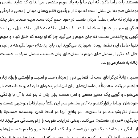
هستند باردار اما باکره. که این ما را به یاد مریم مقدس می‌اندازد که شاید مقدس
بودنش هم به این دلیل است که دو تا از بزرگترین فانتزی‌های مردان را یعنی باکره‌گی
و بارداری که حامل نطفۀ مردان هست در خود جمع کرده‌است. مریم مقدس هر چند
فیگوری مهم و جمع اضداد اما تا حد یک حامل نطفه نه خالق نطفه تنزل می‌یابد؛
گویی روح‌القدس هست که جای مریم را می‌گیرد چرا که او بوده که خلق کرده و مریم
تنها حامل این نطفه بوده. شهبازی می‌گوید این بارداری‌های خودانگیخته در عین
حال که یکی از سمبل‌های مهم داستان‌های زنان هستند، سمبل سرکوب جنسیت
زنانه به شمار می‌روند.
سمبل زنانۀ دیگر اتاق است که فضایی دور از مردان است و امنیت و آرامشی را برای زنان
فراهم می‌کند. معمولاً در داستان‌های زنان این اتاق پنجره‌ای دارد که رو به طبیعت باز
می‌شود و گویی یک مسیر مخفی و امن هست برای زنان تا بتوانند با آن با زنانگی
خودشان ارتباط برقرار کنند و به آن وصل شوند و این نکتۀ بسیار قابل توجهی هست و
بسیار تکرارشونده در داستان‌ها. در واقع آنها در اینجا «من نویسنده هستم» را
جایگزین «من زن هستم» می‌کنند. یعنی در اینجا هویت را از نویسندگی می‌گیرند نه
از زنانگی. در حقیقت یک جور فرار هست. و اینکه ما در اینجا می‌پردازیم به سمبل‌ها و
بر اهمیت آنها تأکید می‌کنیم به این دلیل هست که این سمبل‌ها به خلق یک