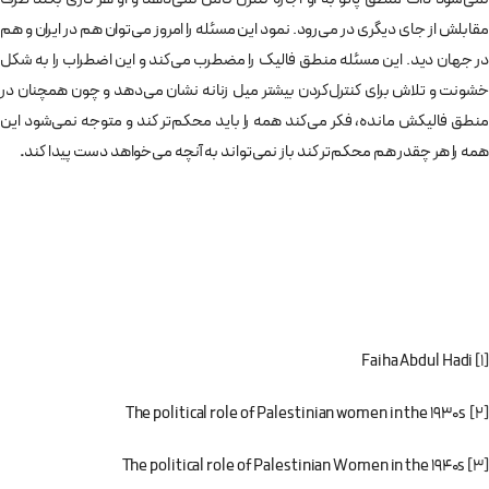
مقابلش از جای دیگری در می‌رود. نمود این مسئله را امروز می‌توان هم در ایران و هم
در جهان دید. این مسئله منطق فالیک را مضطرب می‌کند و این اضطراب را به شکل
خشونت و تلاش برای کنترل‌کردن بیشتر میل زنانه نشان می‌دهد و چون همچنان در
منطق فالیکش مانده، فکر می‌کند همه را باید محکم‌تر کند و متوجه نمی‌شود این
همه را هر چقدر هم محکم‌تر کند باز نمی‌تواند به آنچه می‌خواهد دست پیدا کند
.
Faiha Abdul Hadi
[1]
The political role of Palestinian women in the 1930s
[2]
The political role of Palestinian Women in the 1940s
[3]