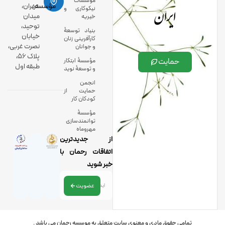
مؤسسات
ایران
مؤسسه:
تهران،
نیکوکاری و
میدان
خیریه
توحید،
بنیاد توسعۀ
خیابان
کارآفرینی زنان
نصرت غربی،
و جوانان
پلاک 56،
حمایت
مؤسسۀ ابتکار
طبقه اول
و توسعۀ نوید
انجمن
حمایت از
کودکان کار
مؤسسۀ
توانمندسازی
مهروماه
از جدیدترین
اتفاقات رحمان با
خبر شوید
عضویت
تمامی حقوق مادی و معنوی سایت متعلق به موسسه رحمان می باشد .