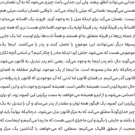
جدایی می‌تواند اتفاق بیفتد. ولی این جدایی باعث چیزی می‌شود که به آن نقصان در
هستی می‌گوییم؛ نقصانی که میلی را ایجاد می‌کند. تا وقتی نقصان نباشد، میلی هم
نیست. نقصان می‌آید برای اینکه میل را به وجود آورد. فروید یک افسانه می‌سازد؛
افسانۀ پدر قبیلۀ اولیه. پدر قبیلۀ اولیه یک موجود افسانه‌ای هست؛ نری که همه چیز
از جمله زن‌ها در قبیله متعلق به او هستند و همۀ لذت‌ها برای اوست. اما یک جایی
پسرها دیگر نمی‌توانند این موضوع را تحمل کنند و پدر را می‌کشند. اینجا یک
موضوعی هست که نمی‌شود حلش کرد؛ اینکه مادر را چکار کنیم؟ بر اساس آنچه لکان
می‌گوید دال نام پدر اینجا به وجود می‌آید. یعنی نام پدر تبدیل به قانون می‌شود
درحالیکه نام مادر ممنوعه است. ما اینجا از یک موجود توتالیتر مطلقه به فضای
قانون گذر می‌کنیم. در فضای قانون اما لذتی که آن موجودی که قانون را پذیرفته در
حال تجربه‌کردن است، همیشه ناقص است. همیشه کمبودی وجود دارد و این کمبود
احساس می‌شود و از اینرو همیشه می‌خواهد به سمت پرکردن این کمبود رود. او برای
پرکردن این کمبود یک فیگور همه توان و مقتدر از پدر می‌سازد و آن را تبدیل به یک
چیز خدای‌گونۀ مطلق می‌کند که به مرکز قانون بدل می‌شود. درحالیکه نهایتاً باید او
را بکشد و جایش را بگیرد و این ماجرای ادیپی هست که ما پیدا می‌کنیم و اینجاست که
صحبت از منطق فالیک می‌کنیم؛ منطقی که می‌خواهد با گذاشتن یک مرکز و