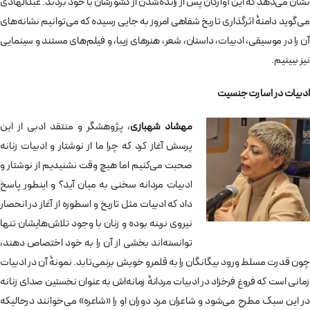
نشان می‌دهد که این آوارگان پس از رانده‌شدن از کشورشان با خود بردند. عبدالهادی
می‌گوید دامنۀ اثرگذاری تاریخ شفاهی امروز به جایی رسیده که می‌توانیم نشانه‌های
آن را در موسیقی، ادبیات، داستان، شعر، هنرهای زیبا، و فیلم‌های مستند و سینمایی
نیز ببینیم.
ادبیات در اسارت جنسیت
مهشاد شهبازی
، پژوهشگر و منتقد ادبی از این
پرسش آغاز کرد که چرا ما از نوشتار و ادبیات زنانه
صحبت می‌کنیم اما هیچ وقت نشنیدیم از نوشتار و
ادبیات مردانه سخنی به میان آید؟ و اینطور پاسخ
داد که ادبیات مثل تاریخ و اسطوره از آغاز در انحصار
نیروی نرینه بوده و زنان با وجود تلاش‌هایشان تنها
توانسته‌اند بخشی از آن را به خود اختصاص دهند،
چون قدرت مسلط ورود بیگانگان را به قلمرو خویش برنمی‌تابد. نمونۀ آن در ادبیات
زمانی است که فروغ فرخزاد در ادبیات مردانۀ زمانه‌اش به عنوان نخستین صدای زنانه
در این سبک مطرح می‌شود و شاعران مرد دوران او را «شاعره» می‌خوانند درحالیکه