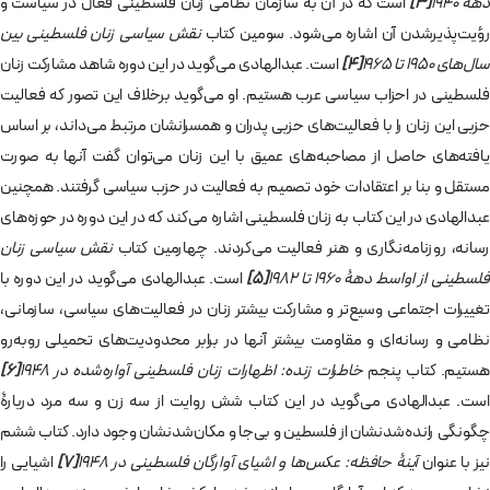
دهۀ 1940
[3]
است که در آن به سازمان نظامی زنان فلسطینی فعال در سیاست و
رؤیت‌پذیرشدن آن اشاره می‌شود. سومین کتاب
نقش سیاسی زنان فلسطینی بین
سال‌های 1950 تا 1965
[4]
است. عبدالهادی می‌گوید در این دوره شاهد مشارکت زنان
فلسطینی در احزاب سیاسی عرب هستیم. او می‌گوید برخلاف این تصور که فعالیت
حزبی این زنان را با فعالیت‌های حزبی پدران و همسرانشان مرتبط می‌داند، بر اساس
یافته‌های حاصل از مصاحبه‌های عمیق با این زنان می‌توان گفت آنها به صورت
مستقل و بنا بر اعتقادات خود تصمیم به فعالیت در حزب سیاسی گرفتند. همچنین
عبدالهادی در این کتاب به زنان فلسطینی اشاره می‌کند که در این دوره در حوزه‌های
رسانه، روزنامه‌نگاری و هنر فعالیت می‌کردند. چهارمین کتاب
نقش سیاسی زنان
لسطینی از اواسط دهۀ 1960 تا 1982
[5]
است. عبدالهادی می‌گوید در این دوره با
تغییرات اجتماعی وسیع‌تر و مشارکت بیشتر زنان در فعالیت‌های سیاسی، سازمانی،
نظامی و رسانه‌ای و مقاومت بیشتر آنها در برابر محدودیت‌های تحمیلی روبه‌رو
هستیم. کتاب پنجم
خاطرات زنده: اظهارات زنان فلسطینی آواره‌شده در 1948
[6]
است. عبدالهادی می‌گوید در این کتاب شش روایت از سه زن و سه مرد دربارۀ
چگونگی رانده‌شدنشان از فلسطین و بی‌جا و مکان‌شدنشان وجود دارد. کتاب ششم
یز با عنوان
آینۀ حافظه: عکس‌ها و اشیای آوارگان فلسطینی در 1948
[7]
اشیایی را