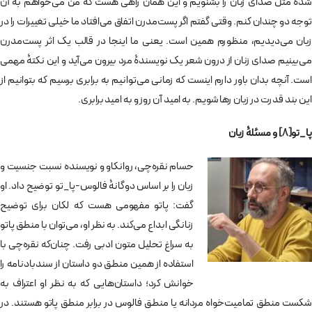
شده مثل صدای زنان را بشنویم و این همان راهی هست که من می‌خواهم به آن
توجه دو چندان کنم. وقتی گفتم اگر پست‌مدرن اتفاق می‌افتاد ما خیلی تغییرات را در
زبان می‌دیدیم، منظورم همین است. یعنی ما اینجا در قالب یک اثر پست‌مدرن
می‌بینیم صدای زنان از درون شعر یک نویسندۀ مرد بیرون می‌آید و این نکتۀ مهمی
است. آنچه بدان باور دارم اینست که زمانی می‌توانیم به برابری برسیم که بتوانیم از
این بند قدرت در زبان رها شویم. به امید آن روز و به امید برابری.
پا
_
تو
[8]
و مسئلۀ زبان
حسام نقره‌چی، روانکاو و نویسنده نسبت جنسیت و
زبان را بر اساس دوگانۀ فالوس-پا_تو توضیح داد. او
گفت: پاتو مفهومی هست که لکان برای توضیح
زنانگی ابداع می‌کند. به نظر او، می‌توان با منطق پاتو
به سراغ تحلیل متون ادبی رفت. چنان‌که نقره‌چی با
استفاده از همین منطق دو داستان از سندبادنامه را
خوانش کرد؛ داستان‌هایی که به نظر او اعتراف به
شکست منطق تمامیت‌خواه مردانه یا منطق فالوس در برابر منطق پاتو هستند. در