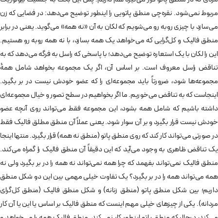
مربوط نمی‌شود. نقره‌چی منطق پاتویی را اینطور توضیح می‌دهد: در فضایی که زن
می‌سازد با چیزی روبه رو می‌شویم که لکان به آن «نه همه» می‌گوید. یعنی در برابر
منطق فالیک و کل‌گرایی که می‌خواهد یک همه بسازد، با نه همه روبه رو هستیم.
این را لکان با یک استعاره توضیح می‌دهد؛ با پاسخی که راسل به فرگه می‌دهد که به
تناقض راسل معروف است. بر اساس آن، اگر یک مجموعه بخواهد شامل همۀ
مجموعه‌ها شود، ضرورتاً باید مجموعه‌ای را که عضو خودش نیست در بر بگیرد.
اینجاست که به تناقض می‌خوریم. ما اگر بخواهیم در سطح تصور و خیال مجموعه‌ای
داشته باشیم که شامل همه بشود، این مجموعه فقط می‌تواند روی آنچه عضو
خودش نیست قرار بگیرد و بر آن سوار شود. یعنی عملاً آن منطق مطلق فالیک فقط
در صورتی می‌تواند کار کند که روی منطق پاتو (منطق نه همه) قرار بگیرد. منتها اینجا
یک تناقض ظاهری به وجود می‌آید که این دقیقاً آن منطق فالیک را گمراه می‌کند.
منطق فالیک نمی‌تواند بفهمد که چرا همه نمی‌تواند نه همه را در بر بگیرد ولی نه
همه می‌تواند همه را در بر بگیرد؟ یک تفاوت خیلی مهمی بین این دو شکل منطق
داریم؛ بین شکل منطق پاتو (منطق زنانه) و شکل منطق فالیک (منطق کل‌گرای
مردانه). یکی از چیزهای خیلی مهم اینست که منطق فالیک بر اساس یا این یا آن کار
می‌کند، درحالیکه منطق پاتو اینطور کار نمی‌کند. منطق فالیک همه را می‌خواهد و