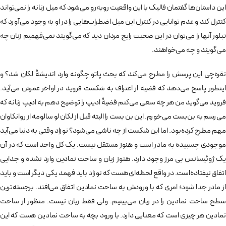
این داستان‌ها گفتمان فالیک با این واقعیت روبه‌رو می‌شود که میل زنانه را نمی‌تواند
کنترل کند و عدم توانایی در کنترل این میل اضطراب‌هایی را در او به وجود می‌آورد که
تبلور آنها را می‌توان در این صحبت رایج مردان دید که می‌گویند نمی‌فهمیم زنان چه
می‌گویند و چه می‌خواهند.
نقره‌چی این پرسش را مطرح می‌کند که بحث پاتو چگونه وارد اندیشۀ لکان شد؟ و
اینطور پاسخ می‌دهد که قضیه از اعتراف به شکست فروید در اواخر عمرش می‌آید.
فروید می‌گوید من هر چه سعی می‌کنم قضیۀ ادیپ را توضیح دهم به ادیپ زنانه که
می‌رسم به بن‌بست می‌خورم. این بن بست را البته قبل از لکان لو سالومه از روانکاوان
مهم مطرح کرده‌بود. اما این شکست از چه ناشی می‌شود؟ نوزاد وقتی به دنیا می‌آید
موجودی چسبیده به مادر است و هنوز مستقل نیست. یک کل واحد است که در آن
یک ژوئیسانس بی مرز وجود دارد. هنوز زبان و ساحت نمادین وارد نشده و جدایی
اتفاق نیفتاده‌است. در واقع لحظه‌ای هست که نوزاد باید فهمد یکی دیگر است و باید
از مادر جدا شود؛ امری که با ورودش به ساحت نمادین اتفاق می‌افتد. برجسته‌ترین
سطح ساحت نمادین را در زبان می‌بینیم. ولی فقط زبان نیست. منظور از ساحت
نمادین هر چیزی است که معنایی دارد. با ورود بچه به ساحت نمادین هست که این