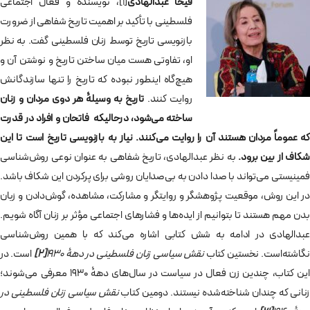
فیحا عبدالهادی
[1]
، نویسنده و فعال اجتماعی
فلسطینی با تأکید بر اهمیت تاریخ شفاهی از ضرورت
بازنویسی تاریخ توسط زنان فلسطینی گفت. به نظر
او، تفاوتی هست میان ساختن تاریخ و نوشتن آن و
هیچ‌گاه اینطور نبوده که تاریخ را تنها سازندگانش
روایت کنند.
تاریخ به وسیلۀ هر دوی مردان و زنان
ساخته می‌شود، درحالیکه فاتحان و افراد در قدرت
که عموماً مردان هستند آن را روایت می‌کنند. نیاز به بازنویسی تاریخ است تا این
شکاف از بین برود.
به نظر عبدالهادی، تاریخ شفاهی به عنوان نوعی روش‌شناسی
فمینیستی می‌تواند با صدا دادن به بی‌صدایان روشی برای پرکردن این شکاف باشد.
در این روش، موقعیت پژوهشگر و روایتگر و مشارکت، مشاهده، گوش‌دادن و زبان
بدن مهم هستند تا بتوانیم از ایده‌ها و فشارهای اجتماعی مؤثر بر زنان آگاه شویم.
عبدالهادی در ادامه به شش کتابی اشاره می‌کند که با همین روش‌شناسی
نگاشته‌است. نخستین کتاب
نقش سیاسی زنان فلسطینی در دهۀ 1930
[2]
است. در
این کتاب، چندین زن فعال در سیاست در سال‌های دهۀ 1930 معرفی می‌شوند؛
زنانی که چندان شناخته‌شده نیستند. دومین کتاب
نقش سیاسی زنان فلسطینی در