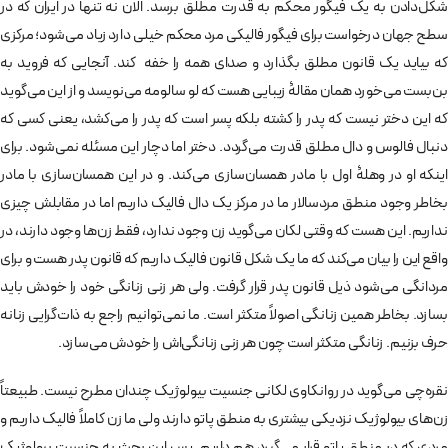
شکل‌دادن به یک فیگور محکم به قدرت مطلق برسد. الان نه تنها در ایران که در
سطح جهان درخواست برای فیگور فالیکی مرد محکم خیلی دارد زیاد می‌شود؛ مرکزی
که بیاید یک قانون مطلق بگذارد و صدای همه را خفه کند. آنجایی که فروید به
بن‌بست می‌خورد همان مقالۀ زیبایی هست که لو سالومه می‌نویسد و از این می‌گوید
که این دختر نیست که پدر را کشته بلکه پسر است که پدر را می‌کشد، یعنی کسی که
دنبال فالوس و دال مطلق قدرت می‌گردد. دختر اما دچار این مسئله نمی‌شود. برای
اینکه او در وهلۀ اول با مادر همسان‌سازی می‌کند. و در این همسان‌سازی با مادر
بخاطر وجود منطق مردسالار ما در مرکز یک دال فالیک داریم اما در مقابلش چیزی
نداریم. این هست که وقتی لکان می‌گوید زن وجود ندارد، فقط زن‌ها وجود دارند، در
واقع این را بیان می‌کند که ما یک شکل قانون فالیک داریم که قانون پدر هست و برای
مردانگی می‌شود ذیل قانون پدر قرار گرفت. ولی هر زنی زنانگی خود را خودش باید
بسازد. بخاطر همین زنانگی اصولاً متکثر است. ما نمی‌توانیم راجع به ذات‌گرایی زنانه
حرف بزنیم. زنانگی متکثر است چون هر زنی زنانگی‌ا‌ش را خودش می‌سازد.
نقره‌چی می‌گوید در روانکاوی لکانی جنسیت بیولوژیک چندان مطرح نیست. طبیعتاً
زن‌های بیولوژیک نزدیکی بیشتری به منطق پاتو دارند ولی ما زن کاملاً فالیک داریم و
مردی که در منطق پاتو قرار می‌گیرد هم داریم. پس این بحث به جنسیت بیولوژیک