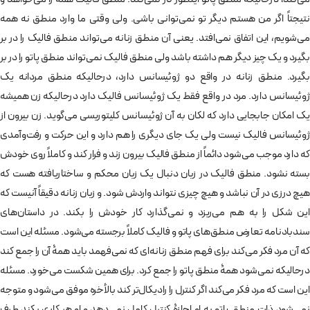
نتیجتاً اگر من هستم دیگر تو نمی‌توانی باشی. ولی وقتی ما وارد منطق نه همه
می‌شویم، این اتفاق نمی‌افتد. یعنی آن منطق زنانه می‌تواند منطق فالیک را در بر
بگیرد و یک چیز دیگر هم داشته باشد ولی منطق فالیک نمی‌تواند منطق پاتو را در بر
بگیرد. منطق زنانه در واقع دو ژوئیسانس دارد، درحالیکه منطق مردانه یک
ژوئیسانس دارد. مرد در واقع فقط یک ژوئیسانس فالیک دارد درحالیکه زن همیشه
یک امکان جابجایی دارد که لکان به آن ژوئیسانس کلیتوریسی می‌گوید. زن بیرون از
ژوئیسانس فالیک نیست ولی یک جای دیگری را هم دارد و این حرکت و رفت‌وآمدی
که دارد موجب می‌شود دائماً از منطق فالیک بیرون ‌زند و فرار کند و کاملاً روی خودش
بسته نشود. منطق فالیک در زبان دنبال یک زبان محکم و ساختاریافته هست که
هیچ درزی در آن نباشد و هیچ چیزی نتواند واردش شود. و زبان زنانه دقیقاً آنیست که
این شکل را به هم می‌ریزد و نمی‌گذارد کار خودش را بکند. در داستان‌های
سندبادنامه تعارض منطق‌های پاتو و فالیک کاملاً برجسته می‌شود. مسئله این است
که آن مرد فکر می‌کند برای فهم منطق زنانه‌ای که نمی‌فهمد باید همۀ آن را جمع کند
درحالیکه نمی‌شود همۀ منطق پاتو را جمع کرد. برای همین شکست می‌خورد. مسئله
این است که مرد فکر می‌کند اگر کنترل را رادیکال‌تر کند بالأخره موفق می‌شود و متوجه
نمی‌شود ذات منطق پاتو به او اجازۀ کنترل کامل نمی‌دهد و او هر کاری بکند طرف