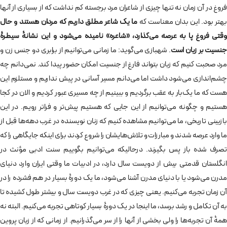
فروغ در آن زمان نه تنها چیزی از شاعران مرد برجسته کم نداشت که از بسیاری از آنها
بهتر بود. این بدان معناست که
ما یک شاعر مطلق داریم که مردان هستند و حال
وقتی فروغ پا به عرصه می‌گذارد، «شاعره» نامیده می‌شود و این نشانۀ سیطرۀ
جنسیت بر زبان است
. شهبازی می‌گوید: ما زمانی می‌توانیم از برابری دو جنس زن و
مرد صحبت کنیم که زبان بتواند فارغ از جنسیت امکان حضور پیدا کند. نمی‌دانم چه
چشم‌اندازی می‌شود داشت اما می‌دانم مسیر آسانی در پیش نداریم و مستلزم این
هست که ما یک‌بار به عقب برگردیم و ببینیم از چه مسیری عبور کردیم و الان در کجا
هستیم و چگونه می‌توانیم از این جایی که هستیم پیش‌تر و فراتر رویم. در این
بازبینی تاریخی، ما می‌توانیم مشاهده کنیم که زنان نویسنده در غرب دهه‌ها قبل از
ما وارد عرصه شدند و مبارزات و تلاش‌هایشان را شروع کردند برای اینکه جایگاهی را که
تصرف شده باز پس بگیرند. درحالیکه می‌توانیم بگوییم سنت ادبی مؤنث در
انگلستان قدمتی بیش از دویست سال دارد، در ادبیات ما وقتی ایران وارد دنیای
مدرن می‌شود یا با دنیای مدرن آشنا می‌شود، ما یک دورۀ بسیار در هم فشرده را در
آن زمان تجربه می‌کنیم. یعنی چیزی که در غرب دویست سال و بیشتر طول کشیده تا
به آن تکامل و رشد برسد، ما اینجا در یک دورۀ بسیار کوتاهی تجربه می‌کنیم. البته نه
همۀ آن تجربه‌ها را ولی بخشی از آنها را از سر می‌گذرانیم. از زمانی که از زبان پروین