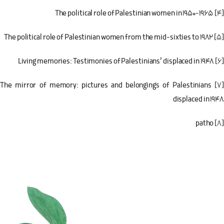
The political role of Palestinian women in 1950-1965
[4]
The political role of Palestinian women from the mid-sixties to 1982
[5]
Living memories: Testimonies of Palestinians’ displaced in 1948
[6]
The mirror of memory: pictures and belongings of Palestinians
[7]
displaced in 1948
patho
[8]