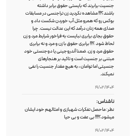
جنسیت برابرند که بایستی حقوق برابر داشته
باشند؟!!! مشاهده نکردید زن تراجنسی در مسابقات
بوکس رو که همرو مثل آب خوردن شکست داد و
صدای همه زنان درآمد که این عدالت نیست. چرا
حقوق بجای برابری نبایست به فراخور شرایط مرد و زن
لحاظ شود ؟!!! برابری حقوق با زن و مرد و نه برابری
حقوق مرد و زن. ضمنا آندروجینی یا دوجنستی خود
مبتنی بر جنسیت است و تاکید بر هنجارهای
جنسیتی اما توامان ، به هیچ مقدار جنسیت را نفی
نمیکند.
19/02/1404
ناشناس:
نظر: ماحصل تفکرات شهبازی و امثالهم خود ایشان
میشود؟!!!! بی عفت و بی حیا
19/02/1404