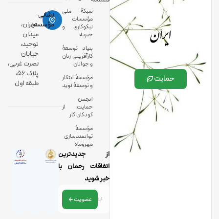
فصلنامه
شبکۀ ملی
نشانی
مؤسسات
ایران
مؤسسه:
تهران،
نیکوکاری و
میدان
خیریه
توحید،
بنیاد توسعۀ
خیابان
کارآفرینی زنان
نصرت غربی،
و جوانان
پلاک 56،
حمایت
مؤسسۀ ابتکار
طبقه اول
و توسعۀ نوید
انجمن
حمایت از
کودکان کار
مؤسسۀ
توانمندسازی
مهروماه
از جدیدترین
اتفاقات رحمان با
خبر شوید
عضویت