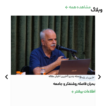
مشاهده همه
وبلاگ
دسته بندی:
آخرین اخبار
,
مقاله
12 مرداد 1405
27 خرداد 1405
بحران فاصله روشنفکر و جامعه
من سرگذ
اطلاعات بیشتر
اطلاعات