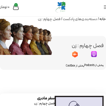
0
0
تومان
خانه
دسته‌بندی‌های پادکست
فصل چهارم : زن
فصل چهارم : زن
پخش از Podcasts
پخش از Castbox
سفر مادری
فصل چهارم : زن